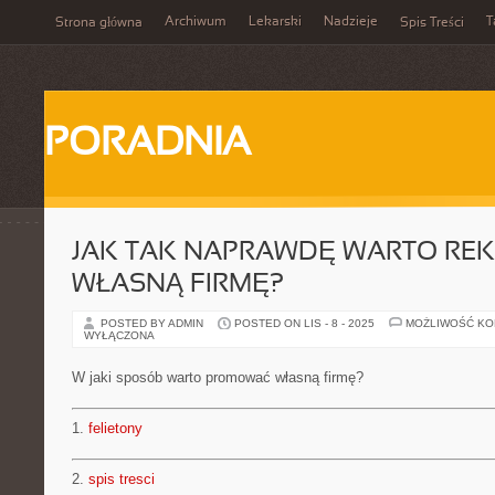
Archiwum
Lekarski
Nadzieje
T
Strona główna
Spis Treści
PORADNIA
JAK TAK NAPRAWDĘ WARTO R
WŁASNĄ FIRMĘ?
POSTED BY ADMIN
POSTED ON LIS - 8 - 2025
MOŻLIWOŚĆ K
WYŁĄCZONA
W jaki sposób warto promować własną firmę?
1.
felietony
2.
spis tresci