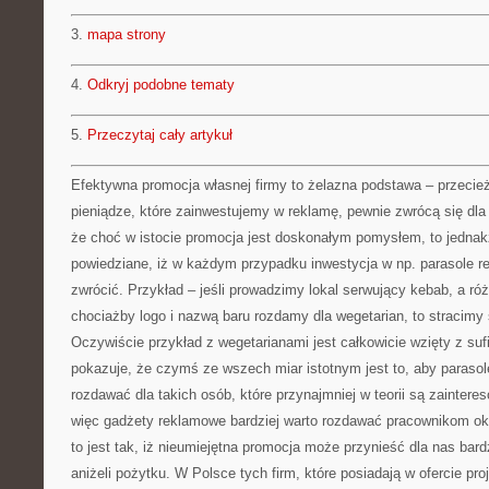
3.
mapa strony
4.
Odkryj podobne tematy
5.
Przeczytaj cały artykuł
Efektywna promocja własnej firmy to żelazna podstawa – przecież 
pieniądze, które zainwestujemy w reklamę, pewnie zwrócą się dla
że choć w istocie promocja jest doskonałym pomysłem, to jednak
powiedziane, iż w każdym przypadku inwestycja w np. parasole 
zwrócić. Przykład – jeśli prowadzimy lokal serwujący kebab, a ró
chociażby logo i nazwą baru rozdamy dla wegetarian, to stracimy 
Oczywiście przykład z wegetarianami jest całkowicie wzięty z sufi
pokazuje, że czymś ze wszech miar istotnym jest to, aby paraso
rozdawać dla takich osób, które przynajmniej w teorii są zainte
więc gadżety reklamowe bardziej warto rozdawać pracownikom ok
to jest tak, iż nieumiejętna promocja może przynieść dla nas bar
aniżeli pożytku. W Polsce tych firm, które posiadają w ofercie pro