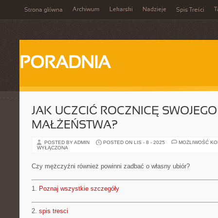
Archiwum
Lekarski
Nadzieje
T
Strona główna
Spis Treści
PORADNIA
JAK UCZCIĆ ROCZNICĘ SWOJEGO
MAŁŻEŃSTWA?
POSTED BY ADMIN
POSTED ON LIS - 8 - 2025
MOŻLIWOŚĆ K
WYŁĄCZONA
Czy mężczyźni również powinni zadbać o własny ubiór?
1.
Poznaj wszystkie szczegóły
2.
spis tresci