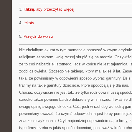
3.
Kliknij, aby przeczytać więcej
4.
teksty
5.
Przejdź do wpisu
Nie chciałbym akurat w tym momencie poruszać w owym artykule
religijnym aspektem, wolę raczej skupić się na modzie. Oczywiś
że to coś najbardziej istotnego, lecz w końcu nie jest tajemnicą, 
zdobi człowieka. Szczególnie takiego, który ma jakieś 9 lat. Zasa
taka, że powinniśmy w odpowiedni sposób wybrać garnitury. Dzisiaj
trafimy na takie garnitury dziecięce, które spodobają się dla nas.
Chociaż oczywiście nie jest tak, że tylko rodzicowi muszą spodob
dziecko także powinno bardzo dobrze się w nim czuć. I właśnie 
uwagę opinię swojego dziecka. Cóż, jeśli w rachubę wchodzą garni
powinniśmy uważać, że czymś odpowiednim jest to by pomniejsz
znaczenie wykonania. Czyli najbardziej odpowiednie są te firmy, k
typu firmy trzeba w jakiś sposób doceniać, ponieważ w końcu chc