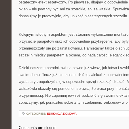
ostateczny​ efekt estetyczny.⁢ Po pierwsze, dbajmy o odpowiednie
okien – nie‍ powinny być ⁣ani ⁣za szerokie, ani za wąskie.⁣ Sprawd
dopasujmy‍ je precyzyjnie, aby uniknąć​ nieestetycznych szczelin.
Kolejnym istotnym aspektem jest staranne wykończenie montażu
⁣przycięcie ​parapetów oraz ich odpowiednie przykręcenie, aby były 
przemieszczały się po zainstalowaniu. Pamiętajmy także​ o schl
szczelin między parapetem a oknem, co nada całości eleganckie
Dzięki naszemu poradnikowi na ​pewno⁢ już wiesz, jak łatwo i szy
swoim ⁣domu. Teraz ⁢już nie musisz dłużej zwlekać z poprawieniem
wystarczy zaopatrzyć⁣ się w⁤ odpowiedni‌ sprzęt i zacząć działać.
wskazówki ⁤okazały się pomocne i sprawią, że praca przy ⁣montaż
przyjemnością. ​Nie zapomnij⁣ również podzielić⁣ się swoimi efektami
zobaczymy, jak ‍poradziłeś ​sobie⁢ z ⁣tym zadaniem.⁢ Sukcesów w p
CATEGORIES:
EDUKACJA DOMOWA
Comments are closed.