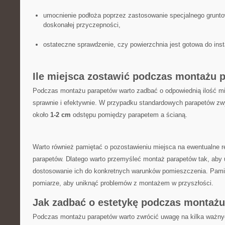
umocnienie podłoża ‌poprzez zastosowanie specjalnego⁣ grunto
doskonałej przyczepności,
ostateczne sprawdzenie, czy ⁤powierzchnia jest gotowa do inst
Ile miejsca zostawić⁤ podczas montażu
Podczas montażu parapetów warto zadbać o odpowiednią ilość ‍miej
sprawnie i efektywnie. W‌ przypadku ‌standardowych​ parapetów​ zw
około
1-2 cm
odstępu pomiędzy parapetem a ścianą.
Warto również‌ pamiętać⁣ o pozostawieniu miejsca na ewentualne r
parapetów. ⁤Dlatego warto przemyśleć montaż⁣ parapetów tak,‍ aby
dostosowanie ich do ‌konkretnych​ warunków pomieszczenia. Pami
pomiarze,⁢ aby ⁤uniknąć ‌problemów z montażem w przyszłości.
Jak‌ zadbać⁢ o estetykę podczas montaż
Podczas montażu parapetów warto zwrócić uwagę na kilka ważnych⁣ 