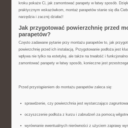
kroku pokaże Ci, jak‍ zamontować⁢ parapety w⁣ łatwy sposób. ‌Dzi
praktycznym wskazówkom, montaż parapetów‌ stanie się dla Ciebie
narzędzia i ⁤zacznij działać!
Jak przygotować powierzchnię przed 
parapetów?
Często zadawane pytanie ​przy montażu‌ parapetów to, jak przygo
powierzchnię ⁤przed ich instalacją.‍ Przygotowanie‍ podłoża jest kl
wpływa nie⁤ tylko na estetykę, ale także⁢ na trwałość i funkcjonal
zamontować parapety w⁤ łatwy sposób, konieczne jest przestrzega
Przed przystąpieniem do montażu parapetów zaleca się:
sprawdzenie, czy powierzchnia⁣ jest ‌wystarczająco zagruntowa
oczyszczenie podłoża z kurzu i zabrudzeń za ⁣pomocą wilgotn
wyrównanie ‌ewentualnych nierówności z użyciem ‌zaprawy wyr