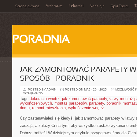
Archiwum
Lekarski
Nadzieje
T
Strona główna
Spis Treści
PORADNIA
JAK ZAMONTOWAĆ PARAPETY W
SPOSÓB – PORADNIK
POSTED BY ADMIN
POSTED ON MAJ - 20 - 2025
MOŻLIWOŚĆ 
WYŁĄCZONA
Tagi:
dekoracja wnętrz
,
jak zamontować parapety
,
łatwy montaż p
wykończeniowych
,
montaż parapetów
,
parapety
,
poradnik montaż
domu
,
remont mieszkania
,
wykończenie wnętrz
Czy zastanawiałeś się kiedyś, jak zamontować ⁤parapety​ w łatwy 
zacząć, a ⁣zależy Ci⁢ na tym, aby wszystko ⁣zostało⁢ wykonane profe
Dobrze ‍trafiłeś! W dzisiejszym artykule⁢ przygotowaliśmy dla Ciebi