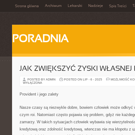
Archiwum
Lekarski
Nadzieje
T
Strona główna
Spis Treści
PORADNIA
JAK ZWIĘKSZYĆ ZYSKI WŁASNEJ 
POSTED BY ADMIN
POSTED ON LIP - 6 - 2025
MOŻLIWOŚĆ K
WYŁĄCZONA
Provident i jego zalety
Nasze czasy są niezwykle dobre, bowiem człowiek może odkryć 
czym roi. Natomiast często pojawia się problem, gdyż nie każdeg
zamarzy. W takich sytuacjach człowiek wybawia się wierzytelności
kredytową oraz zdolność kredytową, wtenczas nie ma kłopotu z 