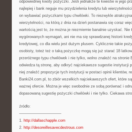
odpowiedniej kwoty pożyczki. Jeśli jednakże te kwestie w jego p
najlepiej i bank neguje mu przydzielenia kredytu lub wierzytelnoś
on wybawiać pożyczkami typu chwilówki. To niezwykle atrakcyjn
wierzytelności, na którą z dnia na dzień postanawia się coraz więc
wartością jest to, że można je niezmiernie banalnie uzyskać. Nie 
wygórowanych wymagań, ani nie ma się sprawdzanej historii kred
kredytowej, co dla wielu jest dużym plusem. Cyklicznie takie poż
osobisty, toteż też o taką pożyczkę mogą się już starać 18 latko
przeróżnego typu chwilówek i nie tylko, wolno znaleźć na stronie
odwiedza tą stronę, aby odkryć najciekawsze sugestie instytucj
niej znaleźć propozycje tych instytucji w postaci opinii klientów, re
Banki24.com.pl, to zbiór wszelkich najciekawszych ofert, które s
ważnej ofercie. Można je więc swobodnie ze sobą porównać i odnal
dopasowaną sugestię pożyczki chwilówki i nie tylko. Ciekawa str
źródło:
———————————
1.
http://dallaschapple.com
2.
http://desoreillesavecdestrous.com