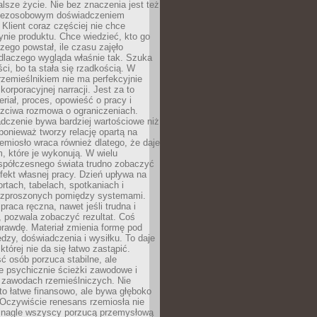
lsze życie. Nie bez znaczenia jest też
bezosobowym doświadczeniem
lient coraz częściej nie chce
nie produktu. Chce wiedzieć, kto go
czego powstał, ile czasu zajęło
dlaczego wygląda właśnie tak. Szuka
ci, bo ta stała się rzadkością. W
rzemieślnikiem nie ma perfekcyjnie
korporacyjnej narracji. Jest za to
eriał, proces, opowieść o pracy i
czciwa rozmowa o ograniczeniach.
dczenie bywa bardziej wartościowe niż
onieważ tworzy relację opartą na
emiosło wraca również dlatego, że daje
 które je wykonują. W wielu
półczesnego świata trudno zobaczyć
ekt własnej pracy. Dzień upływa na
ortach, tabelach, spotkaniach i
ozproszonych pomiędzy systemami.
aca ręczna, nawet jeśli trudna i
 pozwala zobaczyć rezultat. Coś
rawdę. Materiał zmienia formę pod
zy, doświadczenia i wysiłku. To daje
której nie da się łatwo zastąpić.
ć osób porzuca stabilne, ale
e psychicznie ścieżki zawodowe i
w zawodach rzemieślniczych. Nie
to łatwe finansowo, ale bywa głęboko
 Oczywiście renesans rzemiosła nie
 nagle wszyscy porzucą przemysłową