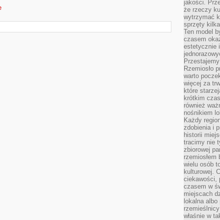
jakości. Prz
e
że rzeczy ku
wytrzymać ki
sprzęty kilk
Ten model by
czasem okaz
estetycznie 
jednorazowyc
Przestajemy 
Rzemiosło p
warto poczek
więcej za tr
które starzej
krótkim czas
również ważn
nośnikiem lok
Każdy region
zdobienia i 
historii miej
tracimy nie 
zbiorowej pa
rzemiosłem 
wielu osób t
kulturowej.
ciekawości, 
czasem w św
miejscach dz
lokalna albo 
rzemieślnic
właśnie w ta