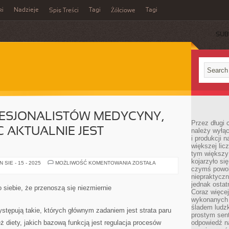
ki
Nadzieje
Tagi
Tagi
Spis Treści
Żółciowe
SUB
FESJONALISTÓW MEDYCYNY,
Przez długi 
 AKTUALNIE JEST
należy wyłąc
i produkcji n
większej lic
tym większy
kojarzyło si
JEDNYM
SIE - 15 - 2025
MOŻLIWOŚĆ KOMENTOWANIA
ZOSTAŁA
ZE
czymś powol
PROFESJONALISTÓW
niepraktycz
MEDYCYNY,
jednak ostat
KTÓREGO
siebie, że przenoszą się niezmiernie
POMOC
Coraz więce
AKTUALNIE
wykonanych s
JEST
śladem ludzk
NADZWYCZAJ
stępują takie, których głównym zadaniem jest strata paru
prostym sen
 diety, jakich bazową funkcją jest regulacja procesów
odpowiedź n