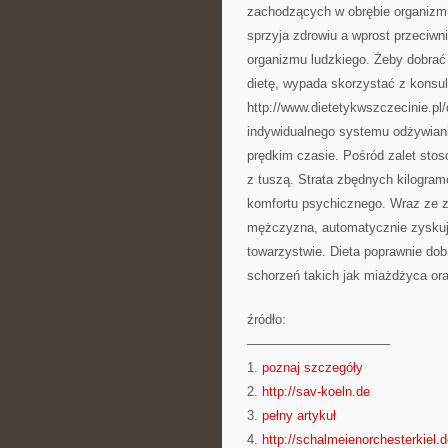
zachodzących w obrębie organizmu
sprzyja zdrowiu a wprost przeciw
organizmu ludzkiego. Żeby dobrać
dietę, wypada skorzystać z konsul
http://www.dietetykwszczecinie.pl
indywidualnego systemu odżywiani
prędkim czasie. Pośród zalet sto
z tuszą. Strata zbędnych kilogramó
komfortu psychicznego. Wraz ze z
mężczyzna, automatycznie zyskuje
towarzystwie. Dieta poprawnie dobr
schorzeń takich jak miażdżyca or
źródło:
———————————
1.
poznaj szczegóły
2.
http://sav-koeln.de
3.
pełny artykuł
4.
http://schalmeienorchesterkiel.