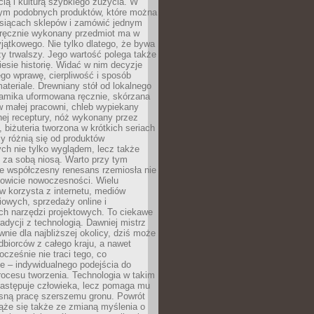
ą i kulturą szybkiego zużycia. W
nym podobnych produktów, które można
ysiącach sklepów i zamówić jednym
, ręcznie wykonany przedmiot ma w
jątkowego. Nie tylko dlatego, że bywa
zy trwalszy. Jego wartość polega także
iesie historię. Widać w nim decyzje
ego wprawę, cierpliwość i sposób
ateriale. Drewniany stół od lokalnego
ramika uformowana ręcznie, skórzana
w małej pracowni, chleb wypiekany
ej receptury, nóż wykonany przez
, biżuteria tworzona w krótkich seriach
zy różnią się od produktów
ch nie tylko wyglądem, lecz także
 za sobą niosą. Warto przy tym
e współczesny renesans rzemiosła nie
kowicie nowoczesności. Wielu
w korzysta z internetu, mediów
owych, sprzedaży online i
h narzędzi projektowych. To ciekawe
radycji z technologią. Dawniej mistrz
wnie dla najbliższej okolicy, dziś może
dbiorców z całego kraju, a nawet
ocześnie nie traci tego, co
e – indywidualnego podejścia do
procesu tworzenia. Technologia w takim
zastępuje człowieka, lecz pomaga mu
sną pracę szerszemu gronu. Powrót
ąże się także ze zmianą myślenia o