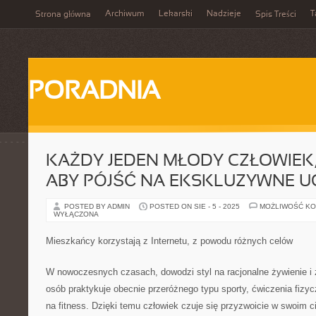
Archiwum
Lekarski
Nadzieje
T
Strona główna
Spis Treści
PORADNIA
KAŻDY JEDEN MŁODY CZŁOWIEK,
ABY PÓJŚĆ NA EKSKLUZYWNE U
POSTED BY ADMIN
POSTED ON SIE - 5 - 2025
MOŻLIWOŚĆ K
WYŁĄCZONA
Mieszkańcy korzystają z Internetu, z powodu różnych celów
W nowoczesnych czasach, dowodzi styl na racjonalne żywienie i 
osób praktykuje obecnie przeróżnego typu sporty, ćwiczenia fizycz
na fitness. Dzięki temu człowiek czuje się przyzwoicie w swoim c