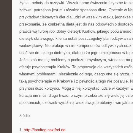
życia i ochoty do rozrywki. Wszak same ćwiczenia fizyczne to nie
zdrowe, potrzebna jest mu również sposobna dieta. Obecnie w N
przykładów ciekawych diet dla ludzi w wszelkim wieku, jednakże 
przekonanie, że konkretna dieta jest do nas odpowiednio dostoso
prawdziwą furorę robi dobry dietetyk Kraków, jakiego popularność 
dietetyk dla swojego klienta ustali poszczególny plan odżywiania s
wielowątkowy. Nie brakuje w nim komponentów odżywczych oraz 
udać się do takiego dietetyka, dlatego że jego umiejętności w tej 
Jeżeli zaś ma się problemy o podłożu umysłowym, wtenczas na 
oferuje psychoterapia Kraków. To propozycja dla wszystkich osób,
własnymi problemami, niezależnie od tego, czego one się tyczą.
taką psychoterapię w Krakowie i z pewnością tego nie pożałuje. N
przynosi dużo korzyści. Mogą z niej korzystać ludzie w każdym wi
kuracja nie musi długo trwać, o czym przekonało się wielu jej czł
spotkaniach, człowiek wyraźniej widzi swoje problemy i wie jak so
źródło:
———————————
1.
http://landtag-nazifrei.de