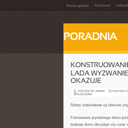
Archiwum
Lekars
Strona główna
PORADNIA
KONSTRUOWANIE
LADA WYZWANIEM
OKAZUJE
POSTED BY ADMIN
POSTED ON
WYŁĄCZONA
Rolety materiałowe są obecnie zw
Formowanie prywatnego domu jest 
budowę domu decyduje się coraz w