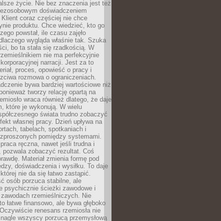
lsze życie. Nie bez znaczenia jest też
bezosobowym doświadczeniem
lient coraz częściej nie chce
nie produktu. Chce wiedzieć, kto go
czego powstał, ile czasu zajęło
dlaczego wygląda właśnie tak. Szuka
ci, bo ta stała się rzadkością. W
rzemieślnikiem nie ma perfekcyjnie
korporacyjnej narracji. Jest za to
eriał, proces, opowieść o pracy i
czciwa rozmowa o ograniczeniach.
dczenie bywa bardziej wartościowe niż
onieważ tworzy relację opartą na
emiosło wraca również dlatego, że daje
 które je wykonują. W wielu
półczesnego świata trudno zobaczyć
ekt własnej pracy. Dzień upływa na
ortach, tabelach, spotkaniach i
ozproszonych pomiędzy systemami.
aca ręczna, nawet jeśli trudna i
 pozwala zobaczyć rezultat. Coś
rawdę. Materiał zmienia formę pod
zy, doświadczenia i wysiłku. To daje
której nie da się łatwo zastąpić.
ć osób porzuca stabilne, ale
e psychicznie ścieżki zawodowe i
w zawodach rzemieślniczych. Nie
to łatwe finansowo, ale bywa głęboko
 Oczywiście renesans rzemiosła nie
 nagle wszyscy porzucą przemysłową