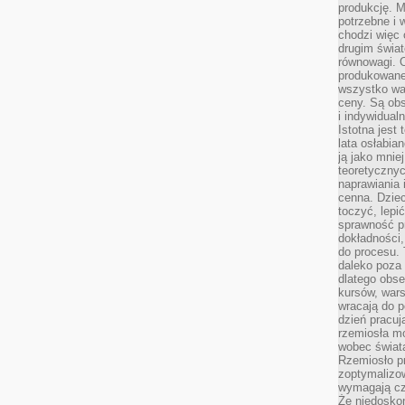
produkcję. 
potrzebne i 
chodzi więc
drugim świat
równowagi. 
produkowane
wszystko wa
ceny. Są obs
i indywidual
Istotna jest
lata osłabia
ją jako mniej
teoretyczny
naprawiania 
cenna. Dziec
toczyć, lepi
sprawność pr
dokładności,
do procesu. 
daleko poza
dlatego obse
kursów, wars
wracają do 
dzień pracuj
rzemiosła mo
wobec świata
Rzemiosło p
zoptymalizo
wymagają cza
Że niedoskon