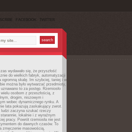
SCRIBE
FACEBOOK
TWITTER
czas wydawało się, że przyszłość
znie do wielkich fabryk, automatyzacji
a ogromną skalę. Im szybciej, taniej i w
zbie można było wytwarzać przedmioty,
 uznawano to za postęp. Rzemiosło
ę wielu osobom z przeszłością, z
nym, drogim, niszowym i
nym wobec dynamicznego rynku. A
nie lata pokazują zaskakujący zwrot.
j ludzi zaczyna szukać rzeczy
tarannie, lokalnie i z wyraźnym
iej pracy. Powrót rzemiosła nie jest
tymentem do dawnych czasów. To
a zmęczenie masowością,