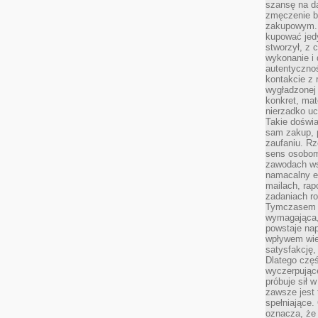
szansę na da
zmęczenie 
zakupowym. K
kupować jedy
stworzył, z 
wykonanie i 
autentycznoś
kontakcie z 
wygładzonej 
konkret, mat
nierzadko u
Takie doświa
sam zakup, p
zaufaniu. Rz
sens osobom,
zawodach ws
namacalny ef
mailach, rap
zadaniach r
Tymczasem pr
wymagająca,
powstaje nap
wpływem wied
satysfakcję, 
Dlatego częś
wyczerpując
próbuje sił 
zawsze jest 
spełniające.
oznacza, że