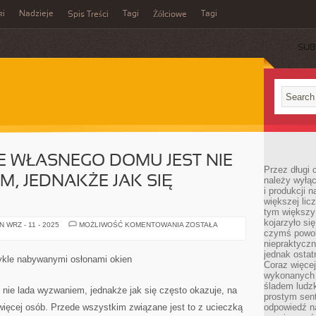
ki
Nadzieje
Tagi
Tagi
Spis Treści
Żółciowe
SUB
 WŁASNEGO DOMU JEST NIE
Przez długi 
, JEDNAKŻE JAK SIĘ
należy wyłąc
i produkcji n
większej lic
tym większy
kojarzyło si
KONSTRUOWANIE
 WRZ - 11 - 2025
MOŻLIWOŚĆ KOMENTOWANIA
ZOSTAŁA
WŁASNEGO
czymś powol
DOMU
niepraktycz
JEST
jednak ostat
NIE
ykle nabywanymi osłonami okien
LADA
Coraz więce
WYZWANIEM,
wykonanych s
JEDNAKŻE
śladem ludzk
JAK
nie lada wyzwaniem, jednakże jak się często okazuje, na
SIĘ
prostym sen
OKAZUJE
ięcej osób. Przede wszystkim związane jest to z ucieczką
odpowiedź n