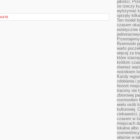
jakości. Prz
że rzeczy ku
wytrzymać ki
sprzęty kilk
WASTE
Ten model by
czasem okaz
estetycznie 
jednorazowyc
Przestajemy 
Rzemiosło p
warto poczek
więcej za tr
które starzej
krótkim czas
również ważn
nośnikiem lok
Każdy region
zdobienia i 
historii miej
tracimy nie 
zbiorowej pa
rzemiosłem 
wielu osób t
kulturowej.
ciekawości, 
czasem w św
miejscach dz
lokalna albo 
rzemieślnic
właśnie w ta