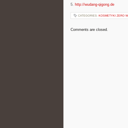
5.
http://wudang-qigong.de
CATEGORIES:
KOSMETYKI ZERO 
Comments are closed.