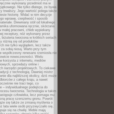
, ręcznie wykonany przedmiot ma w
jątkowego. Nie tylko dlatego, że bywa
zy trwalszy. Jego wartość polega także
iesie historię. Widać w nim decyzje
ego wprawę, cierpliwość i sposób
ateriale. Drewniany stół od lokalnego
ramika uformowana ręcznie, skórzana
w małej pracowni, chleb wypiekany
ej receptury, nóż wykonany przez
, biżuteria tworzona w krótkich seriach
zy różnią się od produktów
ch nie tylko wyglądem, lecz także
 za sobą niosą. Warto przy tym
e współczesny renesans rzemiosła nie
kowicie nowoczesności. Wielu
w korzysta z internetu, mediów
owych, sprzedaży online i
h narzędzi projektowych. To ciekawe
radycji z technologią. Dawniej mistrz
wnie dla najbliższej okolicy, dziś może
dbiorców z całego kraju, a nawet
ocześnie nie traci tego, co
e – indywidualnego podejścia do
procesu tworzenia. Technologia w takim
zastępuje człowieka, lecz pomaga mu
sną pracę szerszemu gronu. Powrót
ąże się także ze zmianą myślenia o
ez lata wiele osób przyzwyczaiło się,
puje się na chwilę. Meble mają
lka sezonów, ubrania kilka wyjść,