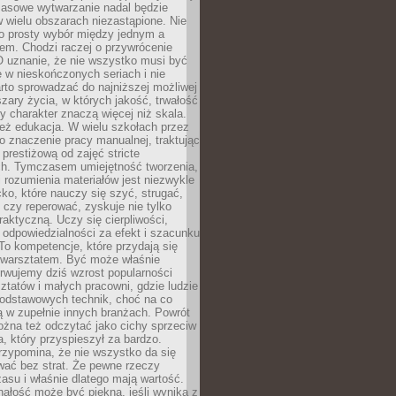
Masowe wytwarzanie nadal będzie
w wielu obszarach niezastąpione. Nie
 o prosty wybór między jednym a
em. Chodzi raczej o przywrócenie
O uznanie, że nie wszystko musi być
 w nieskończonych seriach i nie
rto sprowadzać do najniższej możliwej
zary życia, w których jakość, trwałość
ny charakter znaczą więcej niż skala.
 też edukacja. W wielu szkołach przez
no znaczenie pracy manualnej, traktując
 prestiżową od zajęć stricte
ch. Tymczasem umiejętność tworzenia,
i rozumienia materiałów jest niezwykle
ko, które nauczy się szyć, strugać,
ć czy reperować, zyskuje nie tylko
aktyczną. Uczy się cierpliwości,
 odpowiedzialności za efekt i szacunku
To kompetencje, które przydają się
 warsztatem. Być może właśnie
rwujemy dziś wzrost popularności
ztatów i małych pracowni, gdzie ludzie
podstawowych technik, choć na co
ą w zupełnie innych branżach. Powrót
żna też odczytać jako cichy sprzeciw
, który przyspieszył za bardzo.
rzypomina, że nie wszystko da się
wać bez strat. Że pewne rzeczy
su i właśnie dlatego mają wartość.
ałość może być piękna, jeśli wynika z