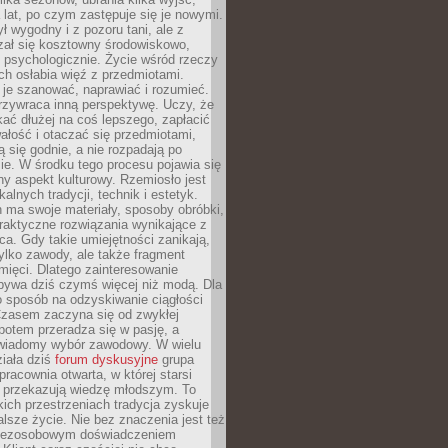
a lat, po czym zastępuje się je nowymi.
ł wygodny i z pozoru tani, ale z
ał się kosztowny środowiskowo,
i psychologicznie. Życie wśród rzeczy
h osłabia więź z przedmiotami.
je szanować, naprawiać i rozumieć.
rzywraca inną perspektywę. Uczy, że
ać dłużej na coś lepszego, zapłacić
wałość i otaczać się przedmiotami,
ą się godnie, a nie rozpadają po
ie. W środku tego procesu pojawia się
y aspekt kulturowy. Rzemiosło jest
alnych tradycji, technik i estetyk.
 ma swoje materiały, sposoby obróbki,
praktyczne rozwiązania wynikające z
sca. Gdy takie umiejętności zanikają,
tylko zawody, ale także fragment
mięci. Dlatego zainteresowanie
bywa dziś czymś więcej niż modą. Dla
o sposób na odzyskiwanie ciągłości
 Czasem zaczyna się od zwykłej
potem przeradza się w pasję, a
iadomy wybór zawodowy. W wielu
iała dziś
forum dyskusyjne
grupa
pracownia otwarta, w której starsi
y przekazują wiedzę młodszym. To
kich przestrzeniach tradycja zyskuje
lsze życie. Nie bez znaczenia jest też
bezosobowym doświadczeniem