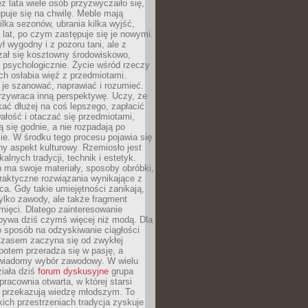
ez lata wiele osób przyzwyczaiło się,
puje się na chwilę. Meble mają
lka sezonów, ubrania kilka wyjść,
a lat, po czym zastępuje się je nowymi.
ł wygodny i z pozoru tani, ale z
ał się kosztowny środowiskowo,
i psychologicznie. Życie wśród rzeczy
h osłabia więź z przedmiotami.
je szanować, naprawiać i rozumieć.
rzywraca inną perspektywę. Uczy, że
ać dłużej na coś lepszego, zapłacić
wałość i otaczać się przedmiotami,
ą się godnie, a nie rozpadają po
ie. W środku tego procesu pojawia się
y aspekt kulturowy. Rzemiosło jest
alnych tradycji, technik i estetyk.
 ma swoje materiały, sposoby obróbki,
praktyczne rozwiązania wynikające z
sca. Gdy takie umiejętności zanikają,
tylko zawody, ale także fragment
mięci. Dlatego zainteresowanie
bywa dziś czymś więcej niż modą. Dla
o sposób na odzyskiwanie ciągłości
 Czasem zaczyna się od zwykłej
potem przeradza się w pasję, a
iadomy wybór zawodowy. W wielu
iała dziś
forum dyskusyjne
grupa
pracownia otwarta, w której starsi
y przekazują wiedzę młodszym. To
kich przestrzeniach tradycja zyskuje