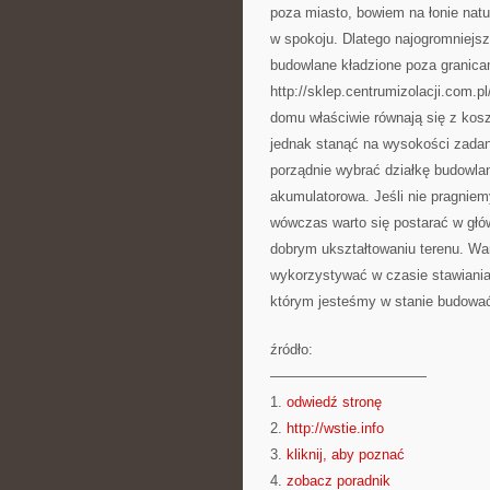
poza miasto, bowiem na łonie natu
w spokoju. Dlatego najogromniejsz
budowlane kładzione poza granica
http://sklep.centrumizolacji.com.
domu właściwie równają się z kos
jednak stanąć na wysokości zada
porządnie wybrać działkę budowlan
akumulatorowa. Jeśli nie pragnie
wówczas warto się postarać w głów
dobrym ukształtowaniu terenu. Wa
wykorzystywać w czasie stawiani
którym jesteśmy w stanie budowa
źródło:
———————————
1.
odwiedź stronę
2.
http://wstie.info
3.
kliknij, aby poznać
4.
zobacz poradnik