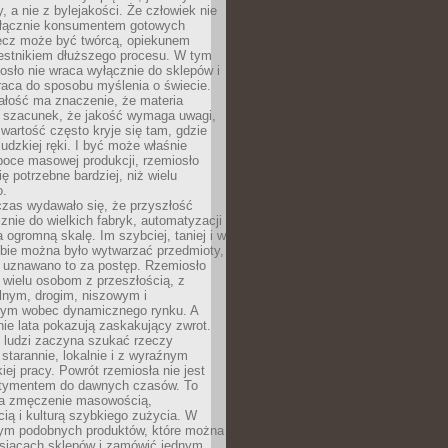
y, a nie z bylejakości. Że człowiek nie
łącznie konsumentem gotowych
lecz może być twórcą, opiekunem
zestnikiem dłuższego procesu. W tym
osło nie wraca wyłącznie do sklepów i
raca do sposobu myślenia o świecie.
ałość ma znaczenie, że materia
a szacunek, że jakość wymaga uwagi,
wartość często kryje się tam, gdzie
ludzkiej ręki. I być może właśnie
poce masowej produkcji, rzemiosło
ię potrzebne bardziej, niż wielu
o.
czas wydawało się, że przyszłość
znie do wielkich fabryk, automatyzacji
a ogromną skalę. Im szybciej, taniej i w
zbie można było wytwarzać przedmioty,
 uznawano to za postęp. Rzemiosło
ę wielu osobom z przeszłością, z
nym, drogim, niszowym i
nym wobec dynamicznego rynku. A
nie lata pokazują zaskakujący zwrot.
j ludzi zaczyna szukać rzeczy
tarannie, lokalnie i z wyraźnym
iej pracy. Powrót rzemiosła nie jest
tymentem do dawnych czasów. To
a zmęczenie masowością,
ą i kulturą szybkiego zużycia. W
nym podobnych produktów, które można
ysiącach sklepów i zamówić jednym