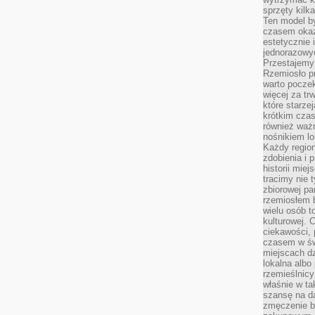
sprzęty kilk
Ten model by
czasem okaz
estetycznie 
jednorazowyc
Przestajemy 
Rzemiosło p
warto poczek
więcej za tr
które starzej
krótkim czas
również ważn
nośnikiem lok
Każdy region
zdobienia i 
historii miej
tracimy nie 
zbiorowej pa
rzemiosłem 
wielu osób t
kulturowej.
ciekawości, 
czasem w św
miejscach dz
lokalna albo 
rzemieślnic
właśnie w ta
szansę na da
zmęczenie 