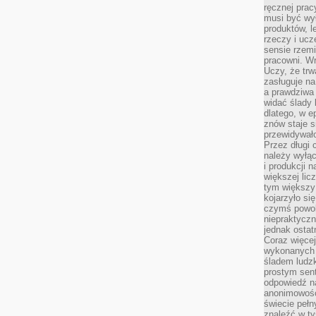
ręcznej prac
musi być wy
produktów, 
rzeczy i uc
sensie rzemi
pracowni. W
Uczy, że trw
zasługuje n
a prawdziwa 
widać ślady 
dlatego, w e
znów staje s
przewidywał
Przez długi 
należy wyłąc
i produkcji n
większej lic
tym większy
kojarzyło si
czymś powol
niepraktycz
jednak ostat
Coraz więce
wykonanych s
śladem ludzk
prostym sen
odpowiedź n
anonimowości
świecie peł
znaleźć w t