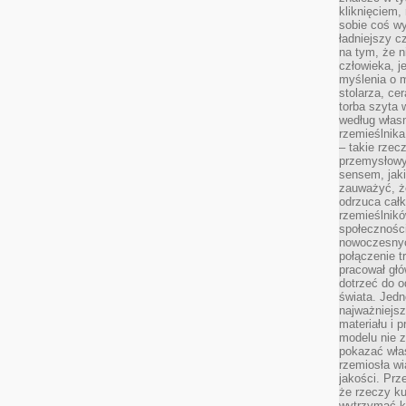
kliknięciem
sobie coś wy
ładniejszy c
na tym, że n
człowieka, j
myślenia o m
stolarza, ce
torba szyta 
według własn
rzemieślnika
– takie rzec
przemysłowy
sensem, jaki
zauważyć, ż
odrzuca cał
rzemieślnikó
społeczności
nowoczesnyc
połączenie t
pracował głó
dotrzeć do o
świata. Jedn
najważniejsz
materiału i 
modelu nie 
pokazać wła
rzemiosła wi
jakości. Prz
że rzeczy ku
wytrzymać ki