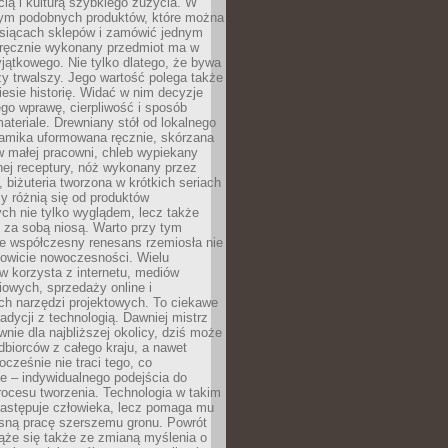
ą i kulturą szybkiego zużycia. W
nym podobnych produktów, które można
ysiącach sklepów i zamówić jednym
, ręcznie wykonany przedmiot ma w
jątkowego. Nie tylko dlatego, że bywa
zy trwalszy. Jego wartość polega także
iesie historię. Widać w nim decyzje
ego wprawę, cierpliwość i sposób
ateriale. Drewniany stół od lokalnego
ramika uformowana ręcznie, skórzana
w małej pracowni, chleb wypiekany
ej receptury, nóż wykonany przez
, biżuteria tworzona w krótkich seriach
zy różnią się od produktów
ch nie tylko wyglądem, lecz także
 za sobą niosą. Warto przy tym
e współczesny renesans rzemiosła nie
kowicie nowoczesności. Wielu
w korzysta z internetu, mediów
owych, sprzedaży online i
h narzędzi projektowych. To ciekawe
radycji z technologią. Dawniej mistrz
wnie dla najbliższej okolicy, dziś może
dbiorców z całego kraju, a nawet
ocześnie nie traci tego, co
e – indywidualnego podejścia do
procesu tworzenia. Technologia w takim
zastępuje człowieka, lecz pomaga mu
sną pracę szerszemu gronu. Powrót
ąże się także ze zmianą myślenia o