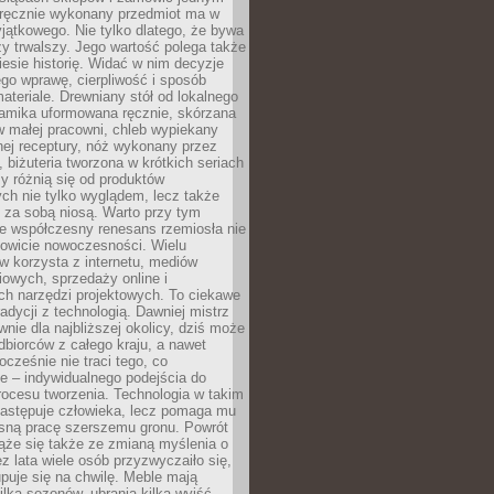
, ręcznie wykonany przedmiot ma w
jątkowego. Nie tylko dlatego, że bywa
zy trwalszy. Jego wartość polega także
iesie historię. Widać w nim decyzje
ego wprawę, cierpliwość i sposób
ateriale. Drewniany stół od lokalnego
ramika uformowana ręcznie, skórzana
w małej pracowni, chleb wypiekany
ej receptury, nóż wykonany przez
, biżuteria tworzona w krótkich seriach
zy różnią się od produktów
ch nie tylko wyglądem, lecz także
 za sobą niosą. Warto przy tym
e współczesny renesans rzemiosła nie
kowicie nowoczesności. Wielu
w korzysta z internetu, mediów
owych, sprzedaży online i
h narzędzi projektowych. To ciekawe
radycji z technologią. Dawniej mistrz
wnie dla najbliższej okolicy, dziś może
dbiorców z całego kraju, a nawet
ocześnie nie traci tego, co
e – indywidualnego podejścia do
procesu tworzenia. Technologia w takim
zastępuje człowieka, lecz pomaga mu
sną pracę szerszemu gronu. Powrót
ąże się także ze zmianą myślenia o
ez lata wiele osób przyzwyczaiło się,
puje się na chwilę. Meble mają
lka sezonów, ubrania kilka wyjść,