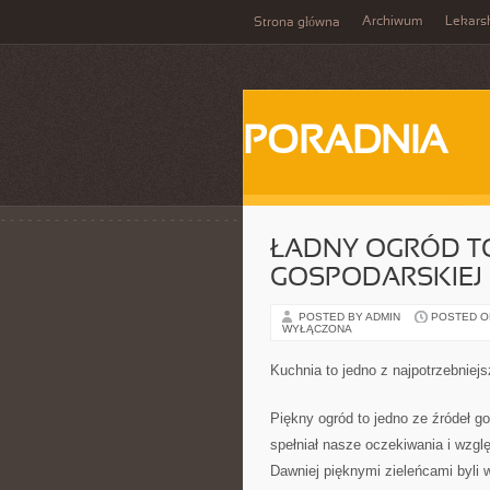
Archiwum
Lekars
Strona główna
PORADNIA
ŁADNY OGRÓD TO
GOSPODARSKIEJ
POSTED BY ADMIN
POSTED ON 
WYŁĄCZONA
Kuchnia to jedno z najpotrzebnie
Piękny ogród to jedno ze źródeł g
spełniał nasze oczekiwania i wzgl
Dawniej pięknymi zieleńcami byli w