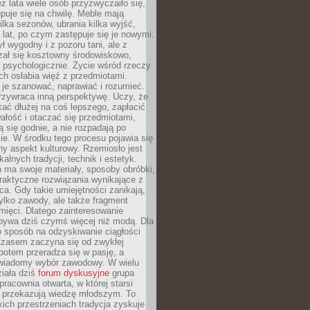
ez lata wiele osób przyzwyczaiło się,
puje się na chwilę. Meble mają
lka sezonów, ubrania kilka wyjść,
a lat, po czym zastępuje się je nowymi.
ł wygodny i z pozoru tani, ale z
ał się kosztowny środowiskowo,
i psychologicznie. Życie wśród rzeczy
h osłabia więź z przedmiotami.
je szanować, naprawiać i rozumieć.
rzywraca inną perspektywę. Uczy, że
ać dłużej na coś lepszego, zapłacić
wałość i otaczać się przedmiotami,
ą się godnie, a nie rozpadają po
ie. W środku tego procesu pojawia się
y aspekt kulturowy. Rzemiosło jest
alnych tradycji, technik i estetyk.
 ma swoje materiały, sposoby obróbki,
praktyczne rozwiązania wynikające z
sca. Gdy takie umiejętności zanikają,
tylko zawody, ale także fragment
mięci. Dlatego zainteresowanie
bywa dziś czymś więcej niż modą. Dla
o sposób na odzyskiwanie ciągłości
 Czasem zaczyna się od zwykłej
potem przeradza się w pasję, a
iadomy wybór zawodowy. W wielu
iała dziś
forum dyskusyjne
grupa
pracownia otwarta, w której starsi
y przekazują wiedzę młodszym. To
kich przestrzeniach tradycja zyskuje