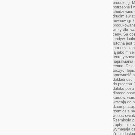
produkcję. 
potrzebne i 
chodzi więc
drugim świat
równowagi. 
produkowane
wszystko wa
ceny. Są obs
i indywidual
Istotna jest
lata osłabia
ją jako mniej
teoretyczny
naprawiania 
cenna. Dziec
toczyć, lepi
sprawność pr
dokładności,
do procesu. 
daleko poza
dlatego obse
kursów, wars
wracają do 
dzień pracuj
rzemiosła mo
wobec świata
Rzemiosło p
zoptymalizo
wymagają cza
Że niedoskon