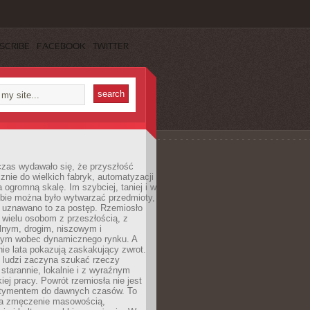
SCRIBE
FACEBOOK
TWITTER
czas wydawało się, że przyszłość
znie do wielkich fabryk, automatyzacji
a ogromną skalę. Im szybciej, taniej i w
zbie można było wytwarzać przedmioty,
 uznawano to za postęp. Rzemiosło
ę wielu osobom z przeszłością, z
nym, drogim, niszowym i
nym wobec dynamicznego rynku. A
nie lata pokazują zaskakujący zwrot.
j ludzi zaczyna szukać rzeczy
tarannie, lokalnie i z wyraźnym
iej pracy. Powrót rzemiosła nie jest
tymentem do dawnych czasów. To
a zmęczenie masowością,