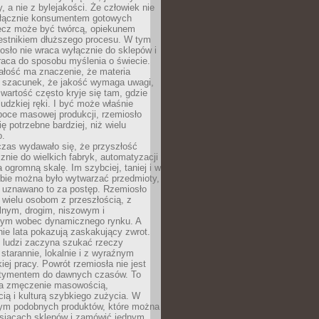
y, a nie z bylejakości. Że człowiek nie
łącznie konsumentem gotowych
lecz może być twórcą, opiekunem
zestnikiem dłuższego procesu. W tym
osło nie wraca wyłącznie do sklepów i
raca do sposobu myślenia o świecie.
ałość ma znaczenie, że materia
a szacunek, że jakość wymaga uwagi,
wartość często kryje się tam, gdzie
ludzkiej ręki. I być może właśnie
poce masowej produkcji, rzemiosło
ię potrzebne bardziej, niż wielu
o.
czas wydawało się, że przyszłość
znie do wielkich fabryk, automatyzacji
a ogromną skalę. Im szybciej, taniej i w
zbie można było wytwarzać przedmioty,
 uznawano to za postęp. Rzemiosło
ę wielu osobom z przeszłością, z
nym, drogim, niszowym i
nym wobec dynamicznego rynku. A
nie lata pokazują zaskakujący zwrot.
j ludzi zaczyna szukać rzeczy
tarannie, lokalnie i z wyraźnym
iej pracy. Powrót rzemiosła nie jest
tymentem do dawnych czasów. To
a zmęczenie masowością,
ą i kulturą szybkiego zużycia. W
nym podobnych produktów, które można
ysiącach sklepów i zamówić jednym