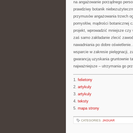
na angażowanie porządnego person
prawdziwy botanik niebezużyteczn
przymusów angażowania trzech ogro
pomysłów, mądrości botanicznej 
projekt, wprowadzić mniejsze czy
zaś samo zakładanie zlecić zawo
nawadniania po dobre oświetlenie.
wsparcie w zakresie pielęgnacji, 
gwarancją uzyskania gruntownie tak
najważniejsze – utrzymania go prze
1.
felietony
2.
artykuly
3.
artykuly
4.
teksty
5.
mapa strony
CATEGORIES:
JAGUAR