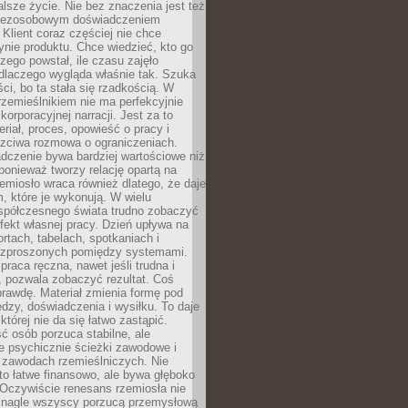
lsze życie. Nie bez znaczenia jest też
bezosobowym doświadczeniem
lient coraz częściej nie chce
nie produktu. Chce wiedzieć, kto go
czego powstał, ile czasu zajęło
dlaczego wygląda właśnie tak. Szuka
ci, bo ta stała się rzadkością. W
rzemieślnikiem nie ma perfekcyjnie
korporacyjnej narracji. Jest za to
eriał, proces, opowieść o pracy i
czciwa rozmowa o ograniczeniach.
dczenie bywa bardziej wartościowe niż
onieważ tworzy relację opartą na
emiosło wraca również dlatego, że daje
 które je wykonują. W wielu
półczesnego świata trudno zobaczyć
ekt własnej pracy. Dzień upływa na
ortach, tabelach, spotkaniach i
ozproszonych pomiędzy systemami.
aca ręczna, nawet jeśli trudna i
 pozwala zobaczyć rezultat. Coś
rawdę. Materiał zmienia formę pod
zy, doświadczenia i wysiłku. To daje
której nie da się łatwo zastąpić.
ć osób porzuca stabilne, ale
e psychicznie ścieżki zawodowe i
w zawodach rzemieślniczych. Nie
to łatwe finansowo, ale bywa głęboko
 Oczywiście renesans rzemiosła nie
 nagle wszyscy porzucą przemysłową