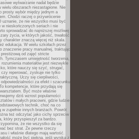
Masowe wytwarzanie nadal będzie
w wielu obszarach niezastąpione. Nie
 o prosty wybór między jednym a
em. Chodzi raczej o przywrócenie
O uznanie, że nie wszystko musi być
 w nieskończonych seriach i nie
rto sprowadzać do najniższej możliwej
zary życia, w których jakość, trwałość
ny charakter znaczą więcej niż skala.
 też edukacja. W wielu szkołach przez
no znaczenie pracy manualnej, traktując
 prestiżową od zajęć stricte
ch. Tymczasem umiejętność tworzenia,
i rozumienia materiałów jest niezwykle
ko, które nauczy się szyć, strugać,
ć czy reperować, zyskuje nie tylko
aktyczną. Uczy się cierpliwości,
 odpowiedzialności za efekt i szacunku
To kompetencje, które przydają się
 warsztatem. Być może właśnie
rwujemy dziś wzrost popularności
ztatów i małych pracowni, gdzie ludzie
podstawowych technik, choć na co
ą w zupełnie innych branżach. Powrót
żna też odczytać jako cichy sprzeciw
, który przyspieszył za bardzo.
rzypomina, że nie wszystko da się
wać bez strat. Że pewne rzeczy
su i właśnie dlatego mają wartość.
ałość może być piękna, jeśli wynika z