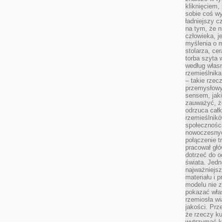
kliknięciem
sobie coś wy
ładniejszy c
na tym, że n
człowieka, j
myślenia o m
stolarza, ce
torba szyta 
według własn
rzemieślnika
– takie rzec
przemysłowy
sensem, jaki
zauważyć, ż
odrzuca cał
rzemieślnikó
społeczności
nowoczesnyc
połączenie t
pracował głó
dotrzeć do o
świata. Jedn
najważniejsz
materiału i 
modelu nie 
pokazać wła
rzemiosła wi
jakości. Prz
że rzeczy ku
wytrzymać ki