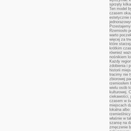
sprzęty kilk
Ten model by
czasem okaz
estetycznie 
jednorazowyc
Przestajemy 
Rzemiosło p
warto poczek
więcej za tr
które starzej
krótkim czas
również ważn
nośnikiem lok
Każdy region
zdobienia i 
historii miej
tracimy nie 
zbiorowej pa
rzemiosłem 
wielu osób t
kulturowej.
ciekawości, 
czasem w św
miejscach dz
lokalna albo 
rzemieślnic
właśnie w ta
szansę na da
zmęczenie 