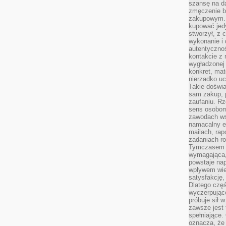
szansę na da
zmęczenie 
zakupowym. K
kupować jedy
stworzył, z 
wykonanie i 
autentycznoś
kontakcie z 
wygładzonej 
konkret, mat
nierzadko u
Takie doświa
sam zakup, p
zaufaniu. Rz
sens osobom,
zawodach ws
namacalny ef
mailach, rap
zadaniach r
Tymczasem pr
wymagająca,
powstaje nap
wpływem wied
satysfakcję, 
Dlatego częś
wyczerpując
próbuje sił 
zawsze jest 
spełniające.
oznacza, że