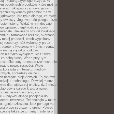
ą i kulturą szybkiego zużycia. W
nym podobnych produktów, które można
ysiącach sklepów i zamówić jednym
, ręcznie wykonany przedmiot ma w
jątkowego. Nie tylko dlatego, że bywa
zy trwalszy. Jego wartość polega także
iesie historię. Widać w nim decyzje
ego wprawę, cierpliwość i sposób
ateriale. Drewniany stół od lokalnego
ramika uformowana ręcznie, skórzana
w małej pracowni, chleb wypiekany
ej receptury, nóż wykonany przez
, biżuteria tworzona w krótkich seriach
zy różnią się od produktów
ch nie tylko wyglądem, lecz także
 za sobą niosą. Warto przy tym
e współczesny renesans rzemiosła nie
kowicie nowoczesności. Wielu
w korzysta z internetu, mediów
owych, sprzedaży online i
h narzędzi projektowych. To ciekawe
radycji z technologią. Dawniej mistrz
wnie dla najbliższej okolicy, dziś może
dbiorców z całego kraju, a nawet
ocześnie nie traci tego, co
e – indywidualnego podejścia do
procesu tworzenia. Technologia w takim
zastępuje człowieka, lecz pomaga mu
sną pracę szerszemu gronu. Powrót
ąże się także ze zmianą myślenia o