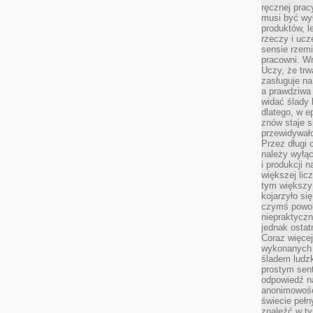
ręcznej prac
musi być wy
produktów, 
rzeczy i uc
sensie rzemi
pracowni. W
Uczy, że trw
zasługuje n
a prawdziwa 
widać ślady 
dlatego, w e
znów staje s
przewidywał
Przez długi 
należy wyłąc
i produkcji n
większej lic
tym większy
kojarzyło si
czymś powol
niepraktycz
jednak ostat
Coraz więce
wykonanych s
śladem ludzk
prostym sen
odpowiedź n
anonimowości
świecie peł
znaleźć w t