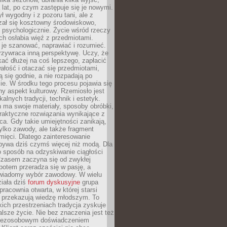
a lat, po czym zastępuje się je nowymi.
ł wygodny i z pozoru tani, ale z
ał się kosztowny środowiskowo,
i psychologicznie. Życie wśród rzeczy
h osłabia więź z przedmiotami.
je szanować, naprawiać i rozumieć.
rzywraca inną perspektywę. Uczy, że
ać dłużej na coś lepszego, zapłacić
wałość i otaczać się przedmiotami,
ą się godnie, a nie rozpadają po
ie. W środku tego procesu pojawia się
y aspekt kulturowy. Rzemiosło jest
alnych tradycji, technik i estetyk.
 ma swoje materiały, sposoby obróbki,
praktyczne rozwiązania wynikające z
sca. Gdy takie umiejętności zanikają,
tylko zawody, ale także fragment
mięci. Dlatego zainteresowanie
bywa dziś czymś więcej niż modą. Dla
o sposób na odzyskiwanie ciągłości
 Czasem zaczyna się od zwykłej
potem przeradza się w pasję, a
iadomy wybór zawodowy. W wielu
iała dziś
forum dyskusyjne
grupa
pracownia otwarta, w której starsi
y przekazują wiedzę młodszym. To
kich przestrzeniach tradycja zyskuje
lsze życie. Nie bez znaczenia jest też
bezosobowym doświadczeniem