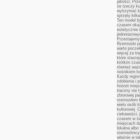
jakości. Prz
że rzeczy ku
wytrzymać ki
sprzęty kilk
Ten model by
czasem okaz
estetycznie 
jednorazowyc
Przestajemy 
Rzemiosło p
warto poczek
więcej za tr
które starzej
krótkim czas
również ważn
nośnikiem lok
Każdy region
zdobienia i 
historii miej
tracimy nie 
zbiorowej pa
rzemiosłem 
wielu osób t
kulturowej.
ciekawości, 
czasem w św
miejscach dz
lokalna albo 
rzemieślnic
właśnie w ta