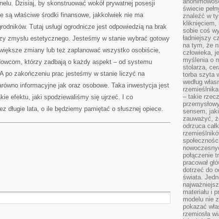
anonimowości
elu. Dzisiaj, by skonstruować wokół prywatnej posesji
świecie peł
e są właściwe środki finansowe, jakkolwiek nie ma
znaleźć w t
kliknięciem
dników. Tutaj usługi ogrodnicze jest odpowiedzią na brak
sobie coś wy
ładniejszy c
czy zmysłu estetycznego. Jesteśmy w stanie wybrać gotowy
na tym, że n
 większe zmiany lub też zaplanować wszystko osobiście,
człowieka, j
myślenia o m
dowcom, którzy zadbają o każdy aspekt – od systemu
stolarza, ce
 A po zakończeniu prac jesteśmy w stanie liczyć na
torba szyta 
według własn
zarówno informacyjne jak oraz osobowe. Taka inwestycja jest
rzemieślnika
– takie rzec
ie efektu, jaki spodziewaliśmy się ujrzeć. I co
przemysłowy
z długie lata, o ile będziemy pamiętać o słusznej opiece.
sensem, jaki
zauważyć, ż
odrzuca cał
rzemieślnikó
społeczności
nowoczesnyc
połączenie t
pracował głó
dotrzeć do o
świata. Jedn
najważniejsz
materiału i 
modelu nie 
pokazać wła
rzemiosła wi