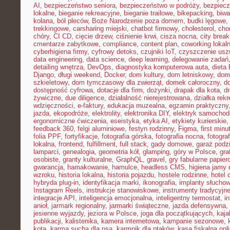
AI
,
bezpieczeństwo seniora
,
bezpieczeństwo w podróży
,
bezpiecz
lokalne
,
bieganie rekreacyjne
,
bieganie trailowe
,
bikepacking
,
biw
kolana
,
ból pleców
,
Boże Narodzenie poza domem
,
budki lęgowe
,
trekkingowe
,
carsharing miejski
,
chatbot firmowy
,
cholesterol
,
cho
chóry
,
CI CD
,
cięcie drzew
,
ciśnienie krwi
,
cisza nocna
,
city brea
cmentarze zabytkowe
,
compliance
,
content plan
,
coworking lokal
cyberhigiena firmy
,
cyfrowy detoks
,
czujniki IoT
,
czyszczenie usz
data engineering
,
data science
,
deep learning
,
delegowanie zadań
detailing wnętrza
,
DevOps
,
diagnostyka komputerowa auta
,
dieta
Django
,
długi weekend
,
Docker
,
dom kultury
,
dom letniskowy
,
dom
szkieletowy
,
dom tymczasowy dla zwierząt
,
domek całoroczny
,
d
dostępność cyfrowa
,
dotacje dla firm
,
dożynki
,
drapak dla kota
,
d
żywiczne
,
due diligence
,
działalność nierejestrowana
,
działka rek
wdzięczności
,
e-faktury
,
edukacja muzealna
,
egzamin praktyczny
jazda
,
ekopodróże
,
elektrolity
,
elektronika DIY
,
elektryk samocho
ergonomiczne ćwiczenia
,
eseistyka
,
etyka AI
,
etykiety kurierskie
feedback 360
,
felgi aluminiowe
,
festyn rodzinny
,
Figma
,
first minu
folia PPF
,
fortyfikacje
,
fotografia górska
,
fotografia nocna
,
fotogra
lokalna
,
frontend
,
fulfillment
,
full stack
,
gady domowe
,
garaż podz
lamparci
,
genealogia
,
geometria kół
,
glamping
,
góry w Polsce
,
gra
osobiste
,
granty kulturalne
,
GraphQL
,
gravel
,
gry fabularne papie
gwarancja
,
hamakowanie
,
hamulce
,
headless CMS
,
higiena jamy 
wzroku
,
historia lokalna
,
historia pojazdu
,
hostele rodzinne
,
hotel 
hybryda plug-in
,
identyfikacja marki
,
ikonografia
,
implanty słucho
Instagram Reels
,
instrukcje stanowiskowe
,
instrumenty tradycyjn
integracje API
,
inteligencja emocjonalna
,
inteligentny termostat
,
in
anioł
,
jarmark regionalny
,
jarmarki świąteczne
,
jazda defensywna
,
jesienne wyjazdy
,
jeziora w Polsce
,
joga dla początkujących
,
kaj
publikacji
,
kalistenika
,
kamera internetowa
,
kampanie sezonowe
,
kota
,
karma sucha dla psa
,
karmnik dla ptaków
,
kasa fiskalna onl