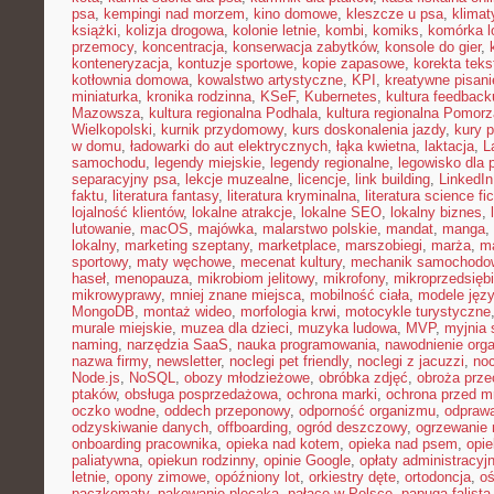
psa
,
kempingi nad morzem
,
kino domowe
,
kleszcze u psa
,
klima
książki
,
kolizja drogowa
,
kolonie letnie
,
kombi
,
komiks
,
komórka l
przemocy
,
koncentracja
,
konserwacja zabytków
,
konsole do gier
,
konteneryzacja
,
kontuzje sportowe
,
kopie zapasowe
,
korekta teks
kotłownia domowa
,
kowalstwo artystyczne
,
KPI
,
kreatywne pisani
miniaturka
,
kronika rodzinna
,
KSeF
,
Kubernetes
,
kultura feedback
Mazowsza
,
kultura regionalna Podhala
,
kultura regionalna Pomorz
Wielkopolski
,
kurnik przydomowy
,
kurs doskonalenia jazdy
,
kury 
w domu
,
ładowarki do aut elektrycznych
,
łąka kwietna
,
laktacja
,
L
samochodu
,
legendy miejskie
,
legendy regionalne
,
legowisko dla 
separacyjny psa
,
lekcje muzealne
,
licencje
,
link building
,
LinkedIn
faktu
,
literatura fantasy
,
literatura kryminalna
,
literatura science fic
lojalność klientów
,
lokalne atrakcje
,
lokalne SEO
,
lokalny biznes
,
lutowanie
,
macOS
,
majówka
,
malarstwo polskie
,
mandat
,
manga
,
lokalny
,
marketing szeptany
,
marketplace
,
marszobiegi
,
marża
,
ma
sportowy
,
maty węchowe
,
mecenat kultury
,
mechanik samochodo
haseł
,
menopauza
,
mikrobiom jelitowy
,
mikrofony
,
mikroprzedsięb
mikrowyprawy
,
mniej znane miejsca
,
mobilność ciała
,
modele jęz
MongoDB
,
montaż wideo
,
morfologia krwi
,
motocykle turystyczne
murale miejskie
,
muzea dla dzieci
,
muzyka ludowa
,
MVP
,
myjnia
naming
,
narzędzia SaaS
,
nauka programowania
,
nawodnienie org
nazwa firmy
,
newsletter
,
noclegi pet friendly
,
noclegi z jacuzzi
,
noc
Node.js
,
NoSQL
,
obozy młodzieżowe
,
obróbka zdjęć
,
obroża prz
ptaków
,
obsługa posprzedażowa
,
ochrona marki
,
ochrona przed 
oczko wodne
,
oddech przeponowy
,
odporność organizmu
,
odprawa
odzyskiwanie danych
,
offboarding
,
ogród deszczowy
,
ogrzewanie 
onboarding pracownika
,
opieka nad kotem
,
opieka nad psem
,
opi
paliatywna
,
opiekun rodzinny
,
opinie Google
,
opłaty administracyj
letnie
,
opony zimowe
,
opóźniony lot
,
orkiestry dęte
,
ortodoncja
,
oś
paczkomaty
,
pakowanie plecaka
,
pałace w Polsce
,
papuga falista