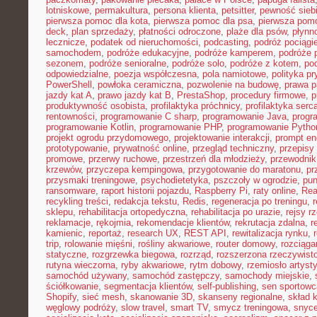
lotniskowe
,
permakultura
,
persona klienta
,
petsitter
,
pewność sieb
pierwsza pomoc dla kota
,
pierwsza pomoc dla psa
,
pierwsza pom
deck
,
plan sprzedaży
,
płatności odroczone
,
plaże dla psów
,
płynn
lecznicze
,
podatek od nieruchomości
,
podcasting
,
podróż pociąg
samochodem
,
podróże edukacyjne
,
podróże kamperem
,
podróże 
sezonem
,
podróże senioralne
,
podróże solo
,
podróże z kotem
,
po
odpowiedzialne
,
poezja współczesna
,
pola namiotowe
,
polityka p
PowerShell
,
powłoka ceramiczna
,
pozwolenie na budowę
,
prawa p
jazdy kat A
,
prawo jazdy kat B
,
PrestaShop
,
procedury firmowe
,
p
produktywność osobista
,
profilaktyka próchnicy
,
profilaktyka serc
rentowności
,
programowanie C sharp
,
programowanie Java
,
progr
programowanie Kotlin
,
programowanie PHP
,
programowanie Pytho
projekt ogrodu przydomowego
,
projektowanie interakcji
,
prompt en
prototypowanie
,
prywatność online
,
przegląd techniczny
,
przepisy
promowe
,
przerwy ruchowe
,
przestrzeń dla młodzieży
,
przewodnik
krzewów
,
przyczepa kempingowa
,
przygotowanie do maratonu
,
pr
przysmaki treningowe
,
psychodietetyka
,
pszczoły w ogrodzie
,
pun
ransomware
,
raport historii pojazdu
,
Raspberry Pi
,
raty online
,
Rea
recykling treści
,
redakcja tekstu
,
Redis
,
regeneracja po treningu
,
r
sklepu
,
rehabilitacja ortopedyczna
,
rehabilitacja po urazie
,
rejsy r
reklamacje
,
rękojmia
,
rekomendacje klientów
,
rekrutacja zdalna
,
r
kamienic
,
reportaż
,
research UX
,
REST API
,
rewitalizacja rynku
,
trip
,
rolowanie mięśni
,
rośliny akwariowe
,
router domowy
,
rozciąga
statyczne
,
rozgrzewka biegowa
,
rozrząd
,
rozszerzona rzeczywist
rutyna wieczorna
,
ryby akwariowe
,
rytm dobowy
,
rzemiosło artyst
samochód używany
,
samochód zastępczy
,
samochody miejskie
,
ściółkowanie
,
segmentacja klientów
,
self-publishing
,
sen sportowc
Shopify
,
sieć mesh
,
skanowanie 3D
,
skanseny regionalne
,
skład k
węglowy podróży
,
slow travel
,
smart TV
,
smycz treningowa
,
snyce