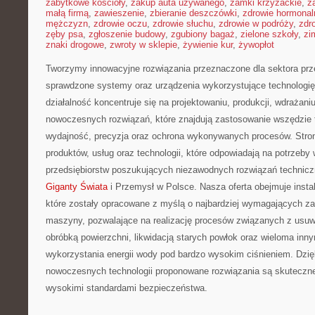
zabytkowe kościoły
,
zakup auta używanego
,
zamki krzyżackie
,
z
małą firmą
,
zawieszenie
,
zbieranie deszczówki
,
zdrowie hormonal
mężczyzn
,
zdrowie oczu
,
zdrowie słuchu
,
zdrowie w podróży
,
zdr
zęby psa
,
zgłoszenie budowy
,
zgubiony bagaż
,
zielone szkoły
,
zi
znaki drogowe
,
zwroty w sklepie
,
żywienie kur
,
żywopłot
Tworzymy innowacyjne rozwiązania przeznaczone dla sektora pr
sprawdzone systemy oraz urządzenia wykorzystujące technologi
działalność koncentruje się na projektowaniu, produkcji, wdrażani
nowoczesnych rozwiązań, które znajdują zastosowanie wszędzie t
wydajność, precyzja oraz ochrona wykonywanych procesów. Strona
produktów, usług oraz technologii, które odpowiadają na potrzeb
przedsiębiorstw poszukujących niezawodnych rozwiązań techni
Giganty Świata
i Przemysł w Polsce. Nasza oferta obejmuje insta
które zostały opracowane z myślą o najbardziej wymagających 
maszyny, pozwalające na realizację procesów związanych z usu
obróbką powierzchni, likwidacją starych powłok oraz wieloma in
wykorzystania energii wody pod bardzo wysokim ciśnieniem. Dzię
nowoczesnych technologii proponowane rozwiązania są skuteczne
wysokimi standardami bezpieczeństwa.