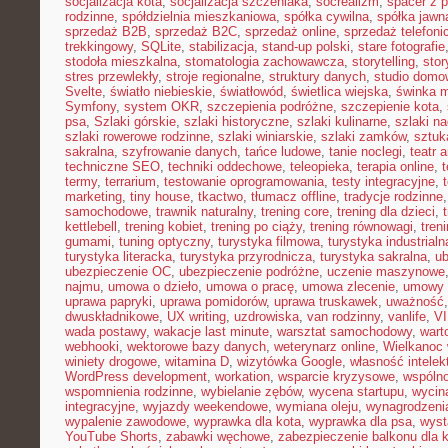
socjalizacja kota
,
socjalizacja szczeniaka
,
socrealizm
,
spacer z 
rodzinne
,
spółdzielnia mieszkaniowa
,
spółka cywilna
,
spółka jawn
sprzedaż B2B
,
sprzedaż B2C
,
sprzedaż online
,
sprzedaż telefoni
trekkingowy
,
SQLite
,
stabilizacja
,
stand-up polski
,
stare fotografie
stodoła mieszkalna
,
stomatologia zachowawcza
,
storytelling
,
stor
stres przewlekły
,
stroje regionalne
,
struktury danych
,
studio domo
Svelte
,
światło niebieskie
,
światłowód
,
świetlica wiejska
,
świnka 
Symfony
,
system OKR
,
szczepienia podróżne
,
szczepienie kota
,
psa
,
Szlaki górskie
,
szlaki historyczne
,
szlaki kulinarne
,
szlaki n
szlaki rowerowe rodzinne
,
szlaki winiarskie
,
szlaki zamków
,
sztuk
sakralna
,
szyfrowanie danych
,
tańce ludowe
,
tanie noclegi
,
teatr 
techniczne SEO
,
techniki oddechowe
,
teleopieka
,
terapia online
,
t
termy
,
terrarium
,
testowanie oprogramowania
,
testy integracyjne
,
marketing
,
tiny house
,
tkactwo
,
tłumacz offline
,
tradycje rodzinne
samochodowe
,
trawnik naturalny
,
trening core
,
trening dla dzieci
,
kettlebell
,
trening kobiet
,
trening po ciąży
,
trening równowagi
,
tren
gumami
,
tuning optyczny
,
turystyka filmowa
,
turystyka industrialn
turystyka literacka
,
turystyka przyrodnicza
,
turystyka sakralna
,
ub
ubezpieczenie OC
,
ubezpieczenie podróżne
,
uczenie maszynowe
najmu
,
umowa o dzieło
,
umowa o pracę
,
umowa zlecenie
,
umowy
uprawa papryki
,
uprawa pomidorów
,
uprawa truskawek
,
uważność
dwuskładnikowe
,
UX writing
,
uzdrowiska
,
van rodzinny
,
vanlife
,
V
wada postawy
,
wakacje last minute
,
warsztat samochodowy
,
wart
webhooki
,
wektorowe bazy danych
,
weterynarz online
,
Wielkanoc 
winiety drogowe
,
witamina D
,
wizytówka Google
,
własność intelek
WordPress development
,
workation
,
wsparcie kryzysowe
,
wspóln
wspomnienia rodzinne
,
wybielanie zębów
,
wycena startupu
,
wycin
integracyjne
,
wyjazdy weekendowe
,
wymiana oleju
,
wynagrodzeni
wypalenie zawodowe
,
wyprawka dla kota
,
wyprawka dla psa
,
wyst
YouTube Shorts
,
zabawki węchowe
,
zabezpieczenie balkonu dla 