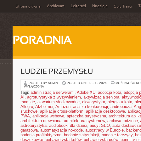
Archiwum
Lekarski
Nadzieje
T
Strona główna
Spis Treści
PORADNIA
LUDZIE PRZEMYSŁU
POSTED BY ADMIN
POSTED ON LIP - 1 - 2026
MOŻLIWOŚĆ K
WYŁĄCZONA
Tagi:
administracja serwerami
,
Adobe XD
,
adopcja kota
,
adopcja 
AI
,
agroturystyka z wyżywieniem
,
aktywizacja seniora
,
aktywność
morskie
,
akwarium słodkowodne
,
akwarystyka
,
alergia u kota
,
ale
Allegro
,
Alzheimer
,
Amazon
,
analiza konkurencji
,
andropauza
,
Ang
słuchowe
,
aplikacje cross-platform
,
aplikacje desktopowe
,
aplikac
PWA
,
aplikacje webowe
,
apteczka turystyczna
,
architektura aplika
architektura drewniana
,
architektura systemów
,
archiwa rodzinne
,
astroturystyka
,
audiobooki dla dzieci
,
audyt SEO
,
auta dostawcze
garażowa
,
automatyzacja no-code
,
autostrady w Europie
,
backen
badania profilaktyczne
,
badanie satysfakcji
,
badanie tarczycy
,
ba
deszczówkę
,
behawiorysta kotów
,
behawiorysta psów
,
benefity p