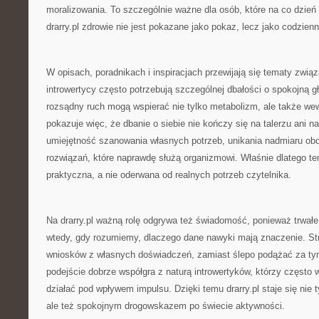
moralizowania. To szczególnie ważne dla osób, które na co dzień
drarry.pl zdrowie nie jest pokazane jako pokaz, lecz jako codzienn
W opisach, poradnikach i inspiracjach przewijają się tematy zwi
introwertycy często potrzebują szczególnej dbałości o spokojną g
rozsądny ruch mogą wspierać nie tylko metabolizm, ale także wew
pokazuje więc, że dbanie o siebie nie kończy się na talerzu ani 
umiejętność szanowania własnych potrzeb, unikania nadmiaru obo
rozwiązań, które naprawdę służą organizmowi. Właśnie dlatego te
praktyczna, a nie oderwana od realnych potrzeb czytelnika.
Na drarry.pl ważną rolę odgrywa też świadomość, ponieważ trwałe 
wtedy, gdy rozumiemy, dlaczego dane nawyki mają znaczenie. St
wniosków z własnych doświadczeń, zamiast ślepo podążać za ty
podejście dobrze współgra z naturą introwertyków, którzy często 
działać pod wpływem impulsu. Dzięki temu drarry.pl staje się nie
ale też spokojnym drogowskazem po świecie aktywności.