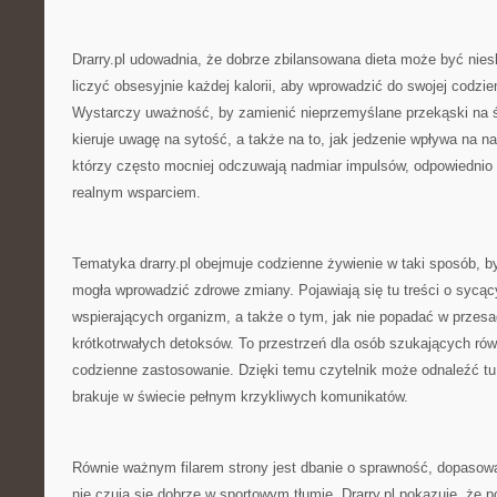
Drarry.pl udowadnia, że dobrze zbilansowana dieta może być nie
liczyć obsesyjnie każdej kalorii, aby wprowadzić do swojej codzi
Wystarczy uważność, by zamienić nieprzemyślane przekąski na
kieruje uwagę na sytość, a także na to, jak jedzenie wpływa na nas
którzy często mocniej odczuwają nadmiar impulsów, odpowiednio 
realnym wsparciem.
Tematyka drarry.pl obejmuje codzienne żywienie w taki sposób, b
mogła wprowadzić zdrowe zmiany. Pojawiają się tu treści o sycąc
wspierających organizm, a także o tym, jak nie popadać w przesad
krótkotrwałych detoksów. To przestrzeń dla osób szukających równ
codzienne zastosowanie. Dzięki temu czytelnik może odnaleźć tu
brakuje w świecie pełnym krzykliwych komunikatów.
Równie ważnym filarem strony jest dbanie o sprawność, dopasowa
nie czują się dobrze w sportowym tłumie. Drarry.pl pokazuje, że