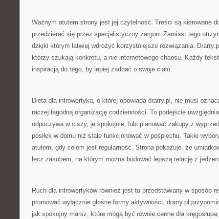
Ważnym atutem strony jest jej czytelność. Treści są kierowane do
przedzierać się przez specjalistyczny żargon. Zamiast tego otrzy
dzięki którym łatwiej wdrożyć korzystniejsze rozwiązania. Drarry.pl
którzy szukają konkretu, a nie internetowego chaosu. Każdy teks
inspiracją do tego, by lepiej zadbać o swoje ciało.
Dieta dla introwertyka, o której opowiada drarry.pl, nie musi ozn
raczej łagodną organizację codzienności. To podejście uwzględnia 
odpoczywa w ciszy, je spokojnie, lubi planować zakupy z wyprze
posiłek w domu niż stale funkcjonować w pośpiechu. Takie wybo
atutem, gdy celem jest regularność. Strona pokazuje, że umiark
lecz zasobem, na którym można budować lepszą relację z jedzen
Ruch dla introwertyków również jest tu przedstawiany w sposób re
promować wyłącznie głośne formy aktywności, drarry.pl przypomin
jak spokojny marsz, które mogą być równie cenne dla kręgosłupa,