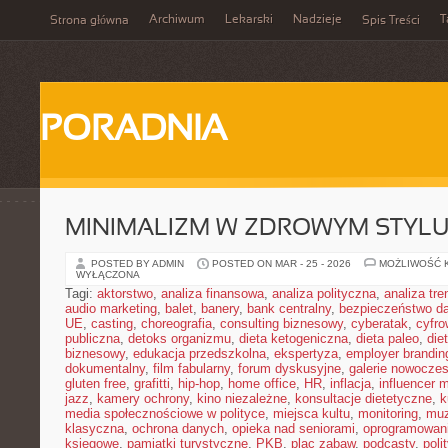
Archiwum
Lekarski
Nadzieje
T
Strona główna
Spis Treści
PORADNIA
MINIMALIZM W ZDROWYM STYLU
POSTED BY ADMIN
POSTED ON MAR - 25 - 2026
MOŻLIWOŚĆ 
WYŁĄCZONA
Tagi:
aktorstwo
,
analiza finansowa
,
analiza polityczna
,
analiza tr
audio marketing
,
balet
,
banery
,
bank centralny
,
bezpieczeństwo d
UE
,
casting
,
choreografia
,
consulting biznesowy
,
cyberatak
,
cyfro
publiczna
,
detoks organizmu
,
dieta ketogeniczna
,
dieta paleo
,
die
biznesowy
,
edukacja przedszkolna
,
ekspertyza
,
employer brandin
dokumentalny
,
film fabularny
,
forum dyskusyjne
,
galerie nowocze
gluten free
,
grafitti
,
hip-hop
,
home office
,
HR
,
inflacja
,
influencer 
jazz
,
kamery ochrony
,
kino niezależne
,
konsultacje dietetyczne
,
k
media społecznościowe w polityce
,
miejsca kultu
,
monitoring
,
mu
klasyczna
,
ochrona danych
,
opieka nad seniorami
,
oprogramowan
księgowe
,
pamiątki turystyczne
,
PKB
,
plac zabaw
,
podcasty
,
poli