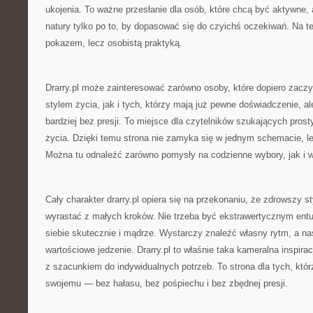
ukojenia. To ważne przesłanie dla osób, które chcą być aktywne, 
natury tylko po to, by dopasować się do czyichś oczekiwań. Na tej
pokazem, lecz osobistą praktyką.
Drarry.pl może zainteresować zarówno osoby, które dopiero zacz
stylem życia, jak i tych, którzy mają już pewne doświadczenie, a
bardziej bez presji. To miejsce dla czytelników szukających pros
życia. Dzięki temu strona nie zamyka się w jednym schemacie, le
Można tu odnaleźć zarówno pomysły na codzienne wybory, jak i w
Cały charakter drarry.pl opiera się na przekonaniu, że zdrowszy 
wyrastać z małych kroków. Nie trzeba być ekstrawertycznym entu
siebie skutecznie i mądrze. Wystarczy znaleźć własny rytm, a na
wartościowe jedzenie. Drarry.pl to właśnie taka kameralna inspirac
z szacunkiem do indywidualnych potrzeb. To strona dla tych, którz
swojemu — bez hałasu, bez pośpiechu i bez zbędnej presji.