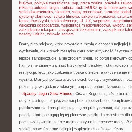
krajowa
,
polityka zagraniczna
,
pop
,
praca zdalna
,
praktyka zawo
reklama outdoor
,
religia i kultura
,
rock
,
RODO
,
rynki finansowe
,
sa
serial dokumentalny
,
skansen
,
stopy procentowe
,
strategia podat
systemy alarmowe
,
szkoła filmowa
,
szkolenia branżowe
,
sztuka u
taniec towarzyski
,
telekonferencje
,
UI
,
UX
,
weganizm
,
wegetarian
wskaźniki gospodarcze
,
współpraca międzynarodowa
,
wybory
,
za
zarządzanie relacjami
,
zarządzanie szkoleniami
,
zarządzanie tale
zasoby ludzkie
,
zdrowie seniora
Drarry.pl to miejsce, które powstało z myślą o osobach najlepiej 
wyciszeniu, dla których rozsądna dieta oraz aktywność fizyczna
lepsze samopoczucie, a nie źródłem presji. To portal kierowany do
harmonijne zmiany zamiast krzykliwych trendów. Tutaj jadłospis n
restrykcja, lecz jako codzienna troska o siebie, a ćwiczenia nie
wysiłku. Drarry.pl pokazuje, że człowiek ceniący prywatność moż
pozostając w zgodzie z własnym temperamentem. Nowości na str
– Spacery, Joga i Slow Fitness
i Cisza i Regeneracja Na stronie 
dotyczące tego, jak jeść zdrowiej bez niepotrzebnego komplikowa
publikowane na drarry.pl skupiają się na praktyczności, dlatego c
porady, które pomagają lepiej planować posiłki. To przestrzeń dla
podstawy żywienia, ale nie mają ochoty na internetowe mody. W c
spokój, bo właśnie one najlepiej wspierają długofalowe efekty.