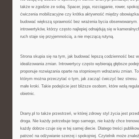
także w zgodzie ze sobą. Spacer, joga, rozciąganie, rower, spoko
ćwiczenia mobilizacyjne czy krótka aktywność między obowiązk
budować większą sprawność bez wrażenia bycia obserwowanym. 
introwertyków, którzy często najlepiej odnajdują się w kameralnyc
ruch staje się przyjemnością, a nie męczącą rutyną.
Strona skupia się na tym, jak budować lepszą codzienność bez 
idealizowania zmian. Introwertycy często wybierają głębsze podejśc
proponuje rozwiązania oparte na stopniowym wdrażaniu zmian. To p
którym można przeczytać o tym, jak zacząć ćwiczyć bez stresu. N
małe kroki. Takie podejście jest bliższe osobom, które wolą regu
obietnic.
Drarry.pl to także przestrzeń, w której zdrowy styl życia jest prz
droga. Nie każdy potrzebuje tego samego, nie każdy chce trenow
każdy dobrze czuje się w tej samej diecie. Dlatego treści publik
patrzeć na odżywianie szerzej i spokojniej. Czytelnik może znale