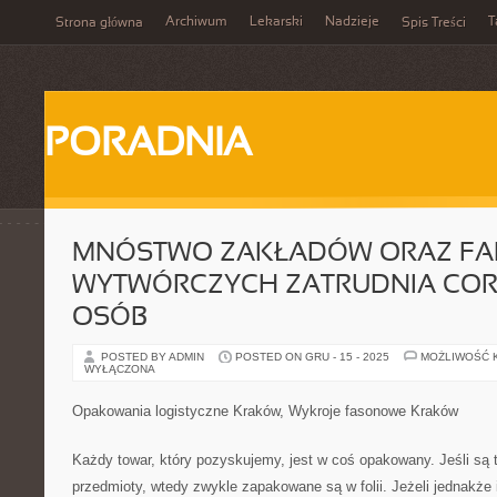
Archiwum
Lekarski
Nadzieje
T
Strona główna
Spis Treści
PORADNIA
MNÓSTWO ZAKŁADÓW ORAZ FA
WYTWÓRCZYCH ZATRUDNIA COR
OSÓB
POSTED BY ADMIN
POSTED ON GRU - 15 - 2025
MOŻLIWOŚĆ 
WYŁĄCZONA
Opakowania logistyczne Kraków, Wykroje fasonowe Kraków
Każdy towar, który pozyskujemy, jest w coś opakowany. Jeśli są t
przedmioty, wtedy zwykle zapakowane są w folii. Jeżeli jednakże 