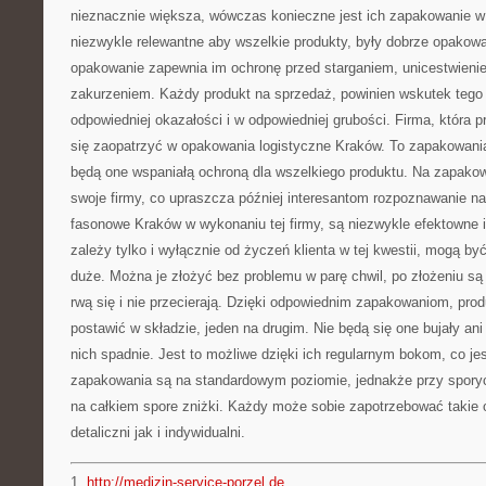
nieznacznie większa, wówczas konieczne jest ich zapakowanie w
niezwykle relewantne aby wszelkie produkty, były dobrze opakowa
opakowanie zapewnia im ochronę przed starganiem, unicestwieni
zakurzeniem. Każdy produkt na sprzedaż, powinien wskutek teg
odpowiedniej okazałości i w odpowiedniej grubości. Firma, która 
się zaopatrzyć w opakowania logistyczne Kraków. To zapakowania,
będą one wspaniałą ochroną dla wszelkiego produktu. Na zapako
swoje firmy, co upraszcza później interesantom rozpoznawanie na
fasonowe Kraków w wykonaniu tej firmy, są niezwykle efektowne i
zależy tylko i wyłącznie od życzeń klienta w tej kwestii, mogą by
duże. Można je złożyć bez problemu w parę chwil, po złożeniu są
rwą się i nie przecierają. Dzięki odpowiednim zapakowaniom, pr
postawić w składzie, jeden na drugim. Nie będą się one bujały ani
nich spadnie. Jest to możliwe dzięki ich regularnym bokom, co je
zapakowania są na standardowym poziomie, jednakże przy spory
na całkiem spore zniżki. Każdy może sobie zapotrzebować takie 
detaliczni jak i indywidualni.
1.
http://medizin-service-porzel.de