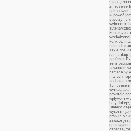
szansę na da
zmęczenie 
zakupowym. K
kupować jedy
stworzył, z 
wykonanie i 
autentycznoś
kontakcie z 
wygładzonej 
konkret, mat
nierzadko u
Takie doświa
sam zakup, p
zaufaniu. Rz
sens osobom,
zawodach ws
namacalny ef
mailach, rap
zadaniach r
Tymczasem pr
wymagająca,
powstaje nap
wpływem wied
satysfakcję, 
Dlatego częś
wyczerpując
próbuje sił 
zawsze jest 
spełniające.
oznacza, że