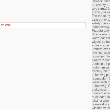
jakości. Prz
że rzeczy ku
wytrzymać ki
sprzęty kilk
Ten model by
czasem okaz
estetycznie 
YSZŁOŚCI
jednorazowyc
Przestajemy 
Rzemiosło p
warto poczek
więcej za tr
które starzej
krótkim czas
również ważn
nośnikiem lok
Każdy region
zdobienia i 
historii miej
tracimy nie 
zbiorowej pa
rzemiosłem 
wielu osób t
kulturowej.
ciekawości, 
czasem w św
miejscach dz
lokalna albo 
rzemieślnic
właśnie w ta