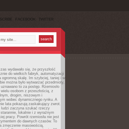
SCRIBE
FACEBOOK
TWITTER
czas wydawało się, że przyszłość
znie do wielkich fabryk, automatyzacji
a ogromną skalę. Im szybciej, taniej i w
zbie można było wytwarzać przedmioty,
 uznawano to za postęp. Rzemiosło
ę wielu osobom z przeszłością, z
nym, drogim, niszowym i
nym wobec dynamicznego rynku. A
nie lata pokazują zaskakujący zwrot.
j ludzi zaczyna szukać rzeczy
tarannie, lokalnie i z wyraźnym
iej pracy. Powrót rzemiosła nie jest
tymentem do dawnych czasów. To
a zmęczenie masowością,