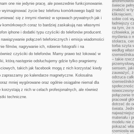
anonimowości
UŻYTKU
nam one nie jedynie pracę, ale powszednie funkcjonowanie.
świecie peł
znaleźć w t
ie wyimaginować życie bez telefonu komórkowego bądź też
kliknięciem
miewać się z innymi również w sprawach prywatnych jak i
sobie coś wy
ładniejszy c
w komórkowych coraz to bardziej zaskakują nas własnymi
na tym, że n
fon iphone i dodatki typu czyściki do telefonów producent.
człowieka, j
myślenia o m
 nawiązywanie połączeń telefonicznych i emisja wiadomości
stolarza, ce
torba szyta 
e filmów, nagrywanie ich, robienie fotografii i na
według własn
 również czyściki do telefonów. Mamy prawo też lokować w
rzemieślnika
– takie rzec
yki, którą następnie odsłuchujemy gdzie tylko pragniemy.
przemysłowy
ściowych, takich jak facebook mogą z nich korzystać kiedy
sensem, jaki
zauważyć, ż
co zapraszamy po kalendarze magnetyczne. Kolosalna
odrzuca cał
rzemieślnikó
oraz mniej wygórowane oraz ogólnie osiągalne niemal dla
społeczności
e korzystają z nich w celach profesjonalnych, ale również
nowoczesnyc
połączenie t
stki techniczne.
pracował głó
dotrzeć do o
świata. Jedn
najważniejsz
materiału i 
modelu nie 
pokazać wła
rzemiosła wi