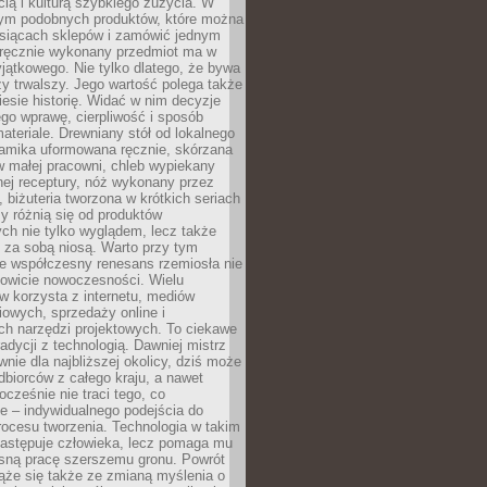
ą i kulturą szybkiego zużycia. W
nym podobnych produktów, które można
ysiącach sklepów i zamówić jednym
, ręcznie wykonany przedmiot ma w
jątkowego. Nie tylko dlatego, że bywa
zy trwalszy. Jego wartość polega także
iesie historię. Widać w nim decyzje
ego wprawę, cierpliwość i sposób
ateriale. Drewniany stół od lokalnego
ramika uformowana ręcznie, skórzana
w małej pracowni, chleb wypiekany
ej receptury, nóż wykonany przez
, biżuteria tworzona w krótkich seriach
zy różnią się od produktów
ch nie tylko wyglądem, lecz także
 za sobą niosą. Warto przy tym
e współczesny renesans rzemiosła nie
kowicie nowoczesności. Wielu
w korzysta z internetu, mediów
owych, sprzedaży online i
h narzędzi projektowych. To ciekawe
radycji z technologią. Dawniej mistrz
wnie dla najbliższej okolicy, dziś może
dbiorców z całego kraju, a nawet
ocześnie nie traci tego, co
e – indywidualnego podejścia do
procesu tworzenia. Technologia w takim
zastępuje człowieka, lecz pomaga mu
sną pracę szerszemu gronu. Powrót
ąże się także ze zmianą myślenia o