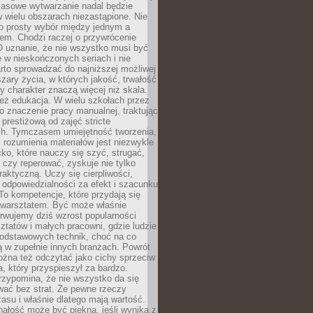
Masowe wytwarzanie nadal będzie
w wielu obszarach niezastąpione. Nie
 o prosty wybór między jednym a
em. Chodzi raczej o przywrócenie
O uznanie, że nie wszystko musi być
 w nieskończonych seriach i nie
rto sprowadzać do najniższej możliwej
zary życia, w których jakość, trwałość
ny charakter znaczą więcej niż skala.
 też edukacja. W wielu szkołach przez
no znaczenie pracy manualnej, traktując
 prestiżową od zajęć stricte
ch. Tymczasem umiejętność tworzenia,
i rozumienia materiałów jest niezwykle
ko, które nauczy się szyć, strugać,
ć czy reperować, zyskuje nie tylko
aktyczną. Uczy się cierpliwości,
 odpowiedzialności za efekt i szacunku
To kompetencje, które przydają się
 warsztatem. Być może właśnie
rwujemy dziś wzrost popularności
ztatów i małych pracowni, gdzie ludzie
podstawowych technik, choć na co
ą w zupełnie innych branżach. Powrót
żna też odczytać jako cichy sprzeciw
, który przyspieszył za bardzo.
rzypomina, że nie wszystko da się
wać bez strat. Że pewne rzeczy
su i właśnie dlatego mają wartość.
ałość może być piękna, jeśli wynika z