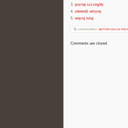
3.
poznaj szczegóły
4.
odwiedź witrynę
5.
więcej tutaj
CATEGORIES:
MOTORYZACJA PRZ
Comments are closed.