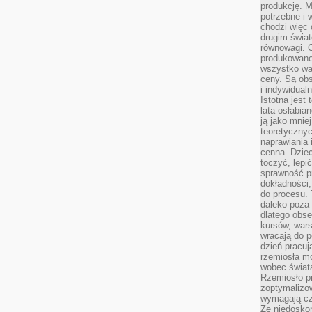
produkcję. 
potrzebne i 
chodzi więc
drugim świat
równowagi. 
produkowane
wszystko wa
ceny. Są obs
i indywidual
Istotna jest
lata osłabia
ją jako mniej
teoretyczny
naprawiania 
cenna. Dziec
toczyć, lepi
sprawność pr
dokładności,
do procesu. 
daleko poza
dlatego obse
kursów, wars
wracają do 
dzień pracuj
rzemiosła mo
wobec świata
Rzemiosło p
zoptymalizo
wymagają cza
Że niedoskon