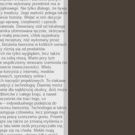
, ręcznie wykonany przedmiot ma w
jątkowego. Nie tylko dlatego, że bywa
zy trwalszy. Jego wartość polega także
iesie historię. Widać w nim decyzje
ego wprawę, cierpliwość i sposób
ateriale. Drewniany stół od lokalnego
ramika uformowana ręcznie, skórzana
w małej pracowni, chleb wypiekany
ej receptury, nóż wykonany przez
, biżuteria tworzona w krótkich seriach
zy różnią się od produktów
ch nie tylko wyglądem, lecz także
 za sobą niosą. Warto przy tym
e współczesny renesans rzemiosła nie
kowicie nowoczesności. Wielu
w korzysta z internetu, mediów
owych, sprzedaży online i
h narzędzi projektowych. To ciekawe
radycji z technologią. Dawniej mistrz
wnie dla najbliższej okolicy, dziś może
dbiorców z całego kraju, a nawet
ocześnie nie traci tego, co
e – indywidualnego podejścia do
procesu tworzenia. Technologia w takim
zastępuje człowieka, lecz pomaga mu
sną pracę szerszemu gronu. Powrót
ąże się także ze zmianą myślenia o
ez lata wiele osób przyzwyczaiło się,
puje się na chwilę. Meble mają
lka sezonów, ubrania kilka wyjść,