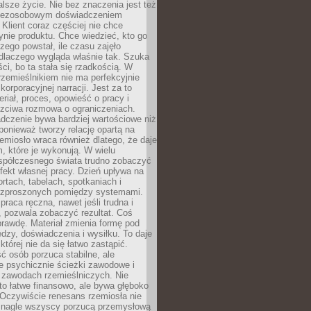
lsze życie. Nie bez znaczenia jest też
bezosobowym doświadczeniem
lient coraz częściej nie chce
nie produktu. Chce wiedzieć, kto go
czego powstał, ile czasu zajęło
dlaczego wygląda właśnie tak. Szuka
ci, bo ta stała się rzadkością. W
rzemieślnikiem nie ma perfekcyjnie
korporacyjnej narracji. Jest za to
eriał, proces, opowieść o pracy i
czciwa rozmowa o ograniczeniach.
dczenie bywa bardziej wartościowe niż
onieważ tworzy relację opartą na
emiosło wraca również dlatego, że daje
 które je wykonują. W wielu
półczesnego świata trudno zobaczyć
ekt własnej pracy. Dzień upływa na
ortach, tabelach, spotkaniach i
ozproszonych pomiędzy systemami.
aca ręczna, nawet jeśli trudna i
 pozwala zobaczyć rezultat. Coś
rawdę. Materiał zmienia formę pod
zy, doświadczenia i wysiłku. To daje
której nie da się łatwo zastąpić.
ć osób porzuca stabilne, ale
e psychicznie ścieżki zawodowe i
w zawodach rzemieślniczych. Nie
to łatwe finansowo, ale bywa głęboko
 Oczywiście renesans rzemiosła nie
 nagle wszyscy porzucą przemysłową