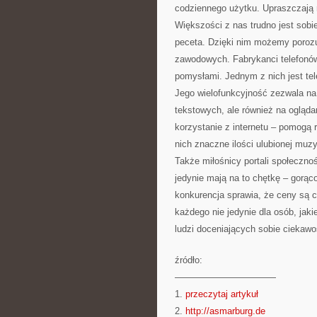
codziennego użytku. Upraszczają 
Większości z nas trudno jest sob
peceta. Dzięki nim możemy porozu
zawodowych. Fabrykanci telefonó
pomysłami. Jednym z nich jest tele
Jego wielofunkcyjność zezwala na
tekstowych, ale również na oglądani
korzystanie z internetu – pomogą
nich znaczne ilości ulubionej muz
Także miłośnicy portali społeczno
jedynie mają na to chętkę – gorą
konkurencja sprawia, że ceny są c
każdego nie jedynie dla osób, jaki
ludzi doceniających sobie ciekawo
źródło:
———————————
1.
przeczytaj artykuł
2.
http://asmarburg.de