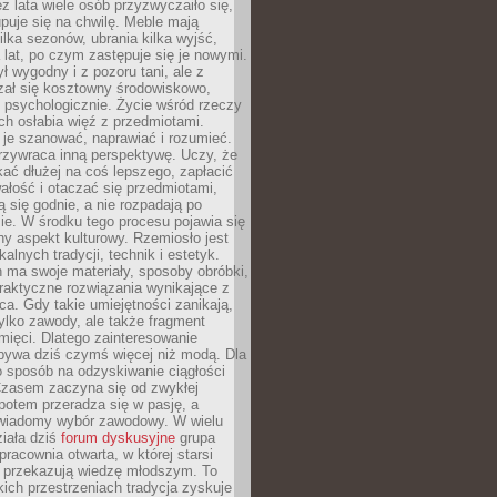
ez lata wiele osób przyzwyczaiło się,
puje się na chwilę. Meble mają
lka sezonów, ubrania kilka wyjść,
a lat, po czym zastępuje się je nowymi.
ł wygodny i z pozoru tani, ale z
ał się kosztowny środowiskowo,
i psychologicznie. Życie wśród rzeczy
h osłabia więź z przedmiotami.
je szanować, naprawiać i rozumieć.
rzywraca inną perspektywę. Uczy, że
ać dłużej na coś lepszego, zapłacić
wałość i otaczać się przedmiotami,
ą się godnie, a nie rozpadają po
ie. W środku tego procesu pojawia się
y aspekt kulturowy. Rzemiosło jest
alnych tradycji, technik i estetyk.
 ma swoje materiały, sposoby obróbki,
praktyczne rozwiązania wynikające z
sca. Gdy takie umiejętności zanikają,
tylko zawody, ale także fragment
mięci. Dlatego zainteresowanie
bywa dziś czymś więcej niż modą. Dla
o sposób na odzyskiwanie ciągłości
 Czasem zaczyna się od zwykłej
potem przeradza się w pasję, a
iadomy wybór zawodowy. W wielu
iała dziś
forum dyskusyjne
grupa
pracownia otwarta, w której starsi
y przekazują wiedzę młodszym. To
kich przestrzeniach tradycja zyskuje