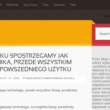
ki
Nadzieje
Tagi
Tagi
Spis Treści
Żółciowe
SUB
KU SPOSTRZEGAMY JAK
Przez długi 
IKA, PRZEDE WSZYSTKIM
należy wyłąc
i produkcji n
E POWSZEDNIEGO UŻYTKU
większej lic
tym większy
kojarzyło si
NA
LIP - 13 - 2025
MOŻLIWOŚĆ KOMENTOWANIA
ZOSTAŁA
KAŻDYM
czymś powol
KROKU
niepraktycz
SPOSTRZEGAMY
jednak ostat
JAK
puje technologia, przede wszystkim biorąc przedmioty
GALOPUJE
Coraz więce
TECHNIKA,
wykonanych s
PRZEDE
śladem ludzk
WSZYSTKIM
BIORĄC
prostym sen
KWESTIE
lopuje technologia, szczególnie biorąc przedmioty
odpowiedź n
POWSZEDNIEGO