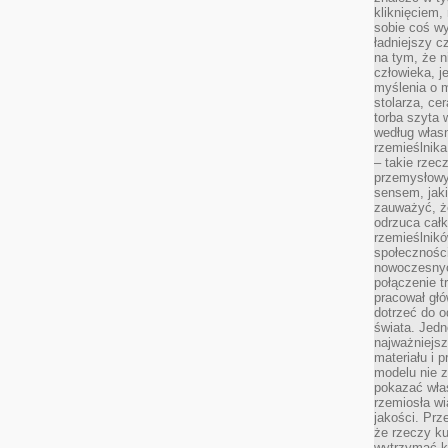
kliknięciem
sobie coś wy
ładniejszy c
na tym, że n
człowieka, j
myślenia o m
stolarza, ce
torba szyta 
według własn
rzemieślnika
– takie rzec
przemysłowy
sensem, jaki
zauważyć, ż
odrzuca cał
rzemieślnikó
społeczności
nowoczesnyc
połączenie t
pracował głó
dotrzeć do o
świata. Jedn
najważniejsz
materiału i 
modelu nie 
pokazać wła
rzemiosła wi
jakości. Prz
że rzeczy ku
wytrzymać ki