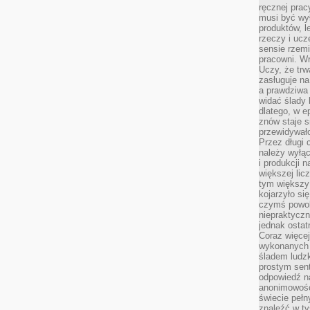
ręcznej prac
musi być wy
produktów, 
rzeczy i uc
sensie rzemi
pracowni. W
Uczy, że trw
zasługuje n
a prawdziwa 
widać ślady 
dlatego, w e
znów staje s
przewidywał
Przez długi 
należy wyłąc
i produkcji n
większej lic
tym większy
kojarzyło si
czymś powol
niepraktycz
jednak ostat
Coraz więce
wykonanych s
śladem ludzk
prostym sen
odpowiedź n
anonimowości
świecie peł
znaleźć w t