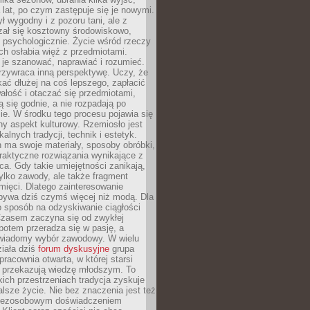
a lat, po czym zastępuje się je nowymi.
ł wygodny i z pozoru tani, ale z
ał się kosztowny środowiskowo,
i psychologicznie. Życie wśród rzeczy
h osłabia więź z przedmiotami.
je szanować, naprawiać i rozumieć.
rzywraca inną perspektywę. Uczy, że
ać dłużej na coś lepszego, zapłacić
wałość i otaczać się przedmiotami,
ą się godnie, a nie rozpadają po
ie. W środku tego procesu pojawia się
y aspekt kulturowy. Rzemiosło jest
alnych tradycji, technik i estetyk.
 ma swoje materiały, sposoby obróbki,
praktyczne rozwiązania wynikające z
sca. Gdy takie umiejętności zanikają,
tylko zawody, ale także fragment
mięci. Dlatego zainteresowanie
bywa dziś czymś więcej niż modą. Dla
o sposób na odzyskiwanie ciągłości
 Czasem zaczyna się od zwykłej
potem przeradza się w pasję, a
iadomy wybór zawodowy. W wielu
iała dziś
forum dyskusyjne
grupa
pracownia otwarta, w której starsi
y przekazują wiedzę młodszym. To
kich przestrzeniach tradycja zyskuje
lsze życie. Nie bez znaczenia jest też
bezosobowym doświadczeniem