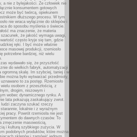
y, a nie z bylejakości. Że człowiek nie
łącznie konsumentem gotowych
lecz może być twórcą, opiekunem
zestnikiem dłuższego procesu. W tym
osło nie wraca wyłącznie do sklepów i
raca do sposobu myślenia o świecie.
ałość ma znaczenie, że materia
a szacunek, że jakość wymaga uwagi,
wartość często kryje się tam, gdzie
ludzkiej ręki. I być może właśnie
poce masowej produkcji, rzemiosło
ię potrzebne bardziej, niż wielu
o.
czas wydawało się, że przyszłość
znie do wielkich fabryk, automatyzacji
a ogromną skalę. Im szybciej, taniej i w
zbie można było wytwarzać przedmioty,
 uznawano to za postęp. Rzemiosło
ę wielu osobom z przeszłością, z
nym, drogim, niszowym i
nym wobec dynamicznego rynku. A
nie lata pokazują zaskakujący zwrot.
j ludzi zaczyna szukać rzeczy
tarannie, lokalnie i z wyraźnym
iej pracy. Powrót rzemiosła nie jest
tymentem do dawnych czasów. To
a zmęczenie masowością,
ą i kulturą szybkiego zużycia. W
nym podobnych produktów, które można
ysiącach sklepów i zamówić jednym