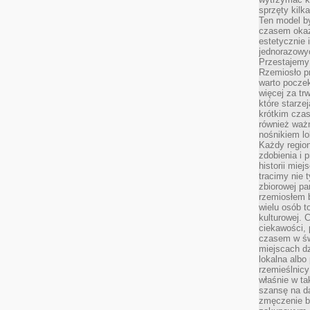
sprzęty kilk
Ten model by
czasem okaz
estetycznie 
jednorazowyc
Przestajemy 
Rzemiosło p
warto poczek
więcej za tr
które starzej
krótkim czas
również ważn
nośnikiem lok
Każdy region
zdobienia i 
historii miej
tracimy nie 
zbiorowej pa
rzemiosłem 
wielu osób t
kulturowej.
ciekawości, 
czasem w św
miejscach dz
lokalna albo 
rzemieślnic
właśnie w ta
szansę na da
zmęczenie 