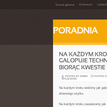
Archiwum
Lekars
Strona główna
PORADNIA
NA KAŻDYM KRO
GALOPUJE TECHN
BIORĄC KWESTI
POSTED BY ADMIN
POSTED ON 
WYŁĄCZONA
Na każdym kroku widzimy jak galo
dziennego użytku
Na każdym kroku zauważamy jak ga