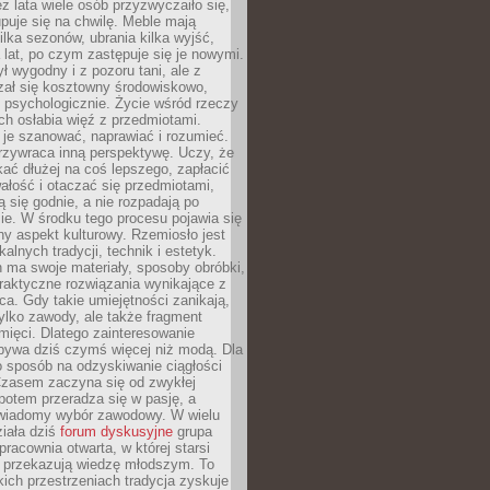
ez lata wiele osób przyzwyczaiło się,
puje się na chwilę. Meble mają
lka sezonów, ubrania kilka wyjść,
a lat, po czym zastępuje się je nowymi.
ł wygodny i z pozoru tani, ale z
ał się kosztowny środowiskowo,
i psychologicznie. Życie wśród rzeczy
h osłabia więź z przedmiotami.
je szanować, naprawiać i rozumieć.
rzywraca inną perspektywę. Uczy, że
ać dłużej na coś lepszego, zapłacić
wałość i otaczać się przedmiotami,
ą się godnie, a nie rozpadają po
ie. W środku tego procesu pojawia się
y aspekt kulturowy. Rzemiosło jest
alnych tradycji, technik i estetyk.
 ma swoje materiały, sposoby obróbki,
praktyczne rozwiązania wynikające z
sca. Gdy takie umiejętności zanikają,
tylko zawody, ale także fragment
mięci. Dlatego zainteresowanie
bywa dziś czymś więcej niż modą. Dla
o sposób na odzyskiwanie ciągłości
 Czasem zaczyna się od zwykłej
potem przeradza się w pasję, a
iadomy wybór zawodowy. W wielu
iała dziś
forum dyskusyjne
grupa
pracownia otwarta, w której starsi
y przekazują wiedzę młodszym. To
kich przestrzeniach tradycja zyskuje