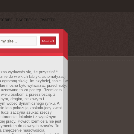
SCRIBE
FACEBOOK
TWITTER
czas wydawało się, że przyszłość
znie do wielkich fabryk, automatyzacji
a ogromną skalę. Im szybciej, taniej i w
zbie można było wytwarzać przedmioty,
 uznawano to za postęp. Rzemiosło
ę wielu osobom z przeszłością, z
nym, drogim, niszowym i
nym wobec dynamicznego rynku. A
nie lata pokazują zaskakujący zwrot.
j ludzi zaczyna szukać rzeczy
tarannie, lokalnie i z wyraźnym
iej pracy. Powrót rzemiosła nie jest
tymentem do dawnych czasów. To
a zmęczenie masowością,