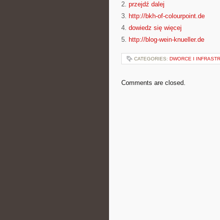
2.
przejdź dalej
3.
http://bkh-of-colourpoint.de
4.
dowiedz się więcej
5.
http://blog-wein-knueller.de
CATEGORIES:
DWORCE I INFRAST
Comments are closed.