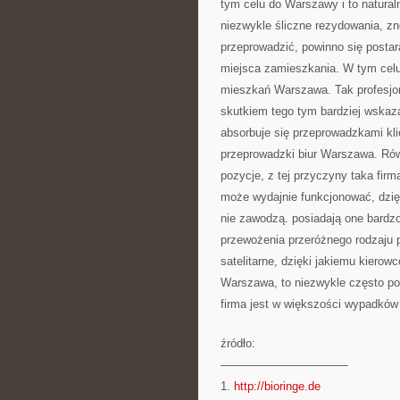
tym celu do Warszawy i to natural
niezwykle śliczne rezydowania, zn
przeprowadzić, powinno się postar
miejsca zamieszkania. W tym celu
mieszkań Warszawa. Tak profesjona
skutkiem tego tym bardziej wskaza
absorbuje się przeprowadzkami kli
przeprowadzki biur Warszawa. Równ
pozycje, z tej przyczyny taka fir
może wydajnie funkcjonować, dzię
nie zawodzą. posiadają one bardz
przewożenia przeróżnego rodzaju
satelitarne, dzięki jakiemu kierow
Warszawa, to niezwykle często po
firma jest w większości wypadków 
źródło:
———————————
1.
http://bioringe.de