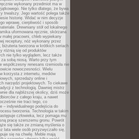
, ręcznie wykonany przedmiot ma w
jątkowego. Nie tylko dlatego, że bywa
zy trwalszy. Jego wartość polega także
iesie historię. Widać w nim decyzje
ego wprawę, cierpliwość i sposób
ateriale. Drewniany stół od lokalnego
ramika uformowana ręcznie, skórzana
w małej pracowni, chleb wypiekany
ej receptury, nóż wykonany przez
, biżuteria tworzona w krótkich seriach
zy różnią się od produktów
ch nie tylko wyglądem, lecz także
 za sobą niosą. Warto przy tym
e współczesny renesans rzemiosła nie
kowicie nowoczesności. Wielu
w korzysta z internetu, mediów
owych, sprzedaży online i
h narzędzi projektowych. To ciekawe
radycji z technologią. Dawniej mistrz
wnie dla najbliższej okolicy, dziś może
dbiorców z całego kraju, a nawet
ocześnie nie traci tego, co
e – indywidualnego podejścia do
procesu tworzenia. Technologia w takim
zastępuje człowieka, lecz pomaga mu
sną pracę szerszemu gronu. Powrót
ąże się także ze zmianą myślenia o
ez lata wiele osób przyzwyczaiło się,
puje się na chwilę. Meble mają
lka sezonów, ubrania kilka wyjść,