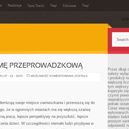
ki
Nadzieje
Tagi
Tagi
Spis Treści
Żółciowe
SUB
RMĘ PRZEPROWADZKOWĄ
Przez długi 
należy wyłąc
NAMIARY
LIP - 16 - 2025
MOŻLIWOŚĆ KOMENTOWANIA
ZOSTAŁA
i produkcji n
NA
większej lic
FIRMĘ
PRZEPROWADZKOWĄ
tym większy
kojarzyło si
czymś powol
niepraktycz
rnizują swoje miejsce zamieszkania i przenoszą się do
jednak ostat
Coraz więce
atego, że w ogromnych miastach ma się większą szansę
wykonanych s
tną pracę, lepsze perspektywy na przyszłość, lepsze
śladem ludzk
prostym sen
cenia dzieci. W szczególności niemało ludzi przybywa w
odpowiedź n