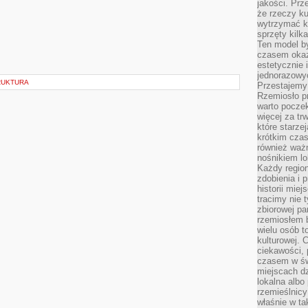
jakości. Prz
że rzeczy ku
wytrzymać ki
sprzęty kilk
Ten model by
czasem okaz
estetycznie 
jednorazowyc
RUKTURA
Przestajemy 
Rzemiosło p
warto poczek
więcej za tr
które starzej
krótkim czas
również ważn
nośnikiem lok
Każdy region
zdobienia i 
historii miej
tracimy nie 
zbiorowej pa
rzemiosłem 
wielu osób t
kulturowej.
ciekawości, 
czasem w św
miejscach dz
lokalna albo 
rzemieślnic
właśnie w ta