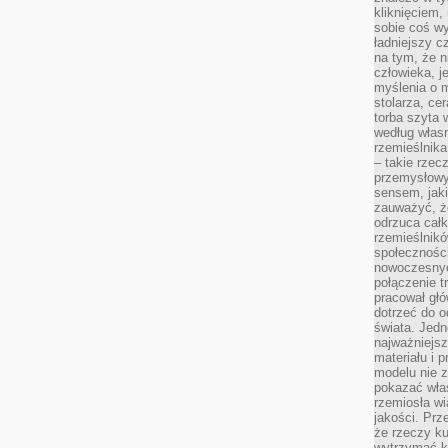
kliknięciem
sobie coś wy
ładniejszy c
na tym, że n
człowieka, j
myślenia o m
stolarza, ce
torba szyta 
według własn
rzemieślnika
– takie rzec
przemysłowy
sensem, jaki
zauważyć, ż
odrzuca cał
rzemieślnikó
społeczności
nowoczesnyc
połączenie t
pracował głó
dotrzeć do o
świata. Jedn
najważniejsz
materiału i 
modelu nie 
pokazać wła
rzemiosła wi
jakości. Prz
że rzeczy ku
wytrzymać ki