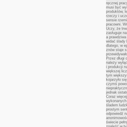
ręcznej prac
musi być wy
produktów, 
rzeczy i uc
sensie rzemi
pracowni. W
Uczy, że trw
zasługuje n
a prawdziwa 
widać ślady 
dlatego, w e
znów staje s
przewidywał
Przez długi 
należy wyłąc
i produkcji n
większej lic
tym większy
kojarzyło si
czymś powol
niepraktycz
jednak ostat
Coraz więce
wykonanych s
śladem ludzk
prostym sen
odpowiedź n
anonimowości
świecie peł
znaleźć w t