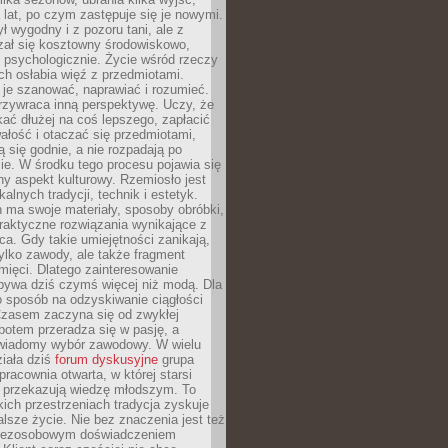
a lat, po czym zastępuje się je nowymi.
ł wygodny i z pozoru tani, ale z
ał się kosztowny środowiskowo,
i psychologicznie. Życie wśród rzeczy
h osłabia więź z przedmiotami.
je szanować, naprawiać i rozumieć.
rzywraca inną perspektywę. Uczy, że
ać dłużej na coś lepszego, zapłacić
wałość i otaczać się przedmiotami,
ą się godnie, a nie rozpadają po
ie. W środku tego procesu pojawia się
y aspekt kulturowy. Rzemiosło jest
alnych tradycji, technik i estetyk.
 ma swoje materiały, sposoby obróbki,
praktyczne rozwiązania wynikające z
sca. Gdy takie umiejętności zanikają,
tylko zawody, ale także fragment
mięci. Dlatego zainteresowanie
bywa dziś czymś więcej niż modą. Dla
o sposób na odzyskiwanie ciągłości
 Czasem zaczyna się od zwykłej
potem przeradza się w pasję, a
iadomy wybór zawodowy. W wielu
iała dziś
forum dyskusyjne
grupa
pracownia otwarta, w której starsi
y przekazują wiedzę młodszym. To
kich przestrzeniach tradycja zyskuje
lsze życie. Nie bez znaczenia jest też
bezosobowym doświadczeniem