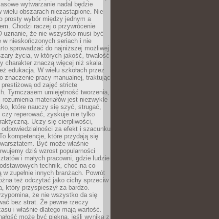
Masowe wytwarzanie nadal będzie
w wielu obszarach niezastąpione. Nie
 o prosty wybór między jednym a
em. Chodzi raczej o przywrócenie
O uznanie, że nie wszystko musi być
 w nieskończonych seriach i nie
rto sprowadzać do najniższej możliwej
zary życia, w których jakość, trwałość
ny charakter znaczą więcej niż skala.
 też edukacja. W wielu szkołach przez
no znaczenie pracy manualnej, traktując
 prestiżową od zajęć stricte
ch. Tymczasem umiejętność tworzenia,
i rozumienia materiałów jest niezwykle
ko, które nauczy się szyć, strugać,
ć czy reperować, zyskuje nie tylko
aktyczną. Uczy się cierpliwości,
 odpowiedzialności za efekt i szacunku
To kompetencje, które przydają się
 warsztatem. Być może właśnie
rwujemy dziś wzrost popularności
ztatów i małych pracowni, gdzie ludzie
podstawowych technik, choć na co
ą w zupełnie innych branżach. Powrót
żna też odczytać jako cichy sprzeciw
, który przyspieszył za bardzo.
rzypomina, że nie wszystko da się
wać bez strat. Że pewne rzeczy
su i właśnie dlatego mają wartość.
ałość może być piękna, jeśli wynika z