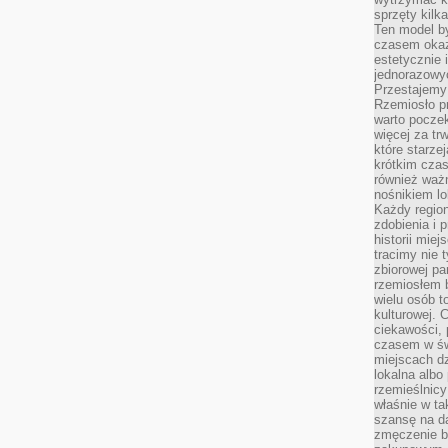
sprzęty kilk
Ten model by
czasem okaz
estetycznie 
jednorazowyc
Przestajemy 
Rzemiosło p
warto poczek
więcej za tr
które starzej
krótkim czas
również ważn
nośnikiem lok
Każdy region
zdobienia i 
historii miej
tracimy nie 
zbiorowej pa
rzemiosłem 
wielu osób t
kulturowej.
ciekawości, 
czasem w św
miejscach dz
lokalna albo 
rzemieślnic
właśnie w ta
szansę na da
zmęczenie 