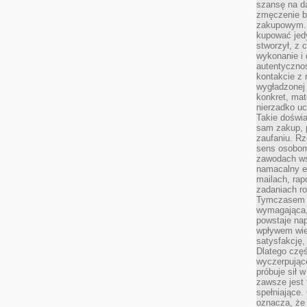
szansę na da
zmęczenie 
zakupowym. K
kupować jedy
stworzył, z 
wykonanie i 
autentycznoś
kontakcie z 
wygładzonej 
konkret, mat
nierzadko u
Takie doświa
sam zakup, p
zaufaniu. Rz
sens osobom,
zawodach ws
namacalny ef
mailach, rap
zadaniach r
Tymczasem pr
wymagająca,
powstaje nap
wpływem wied
satysfakcję, 
Dlatego częś
wyczerpując
próbuje sił 
zawsze jest 
spełniające.
oznacza, że