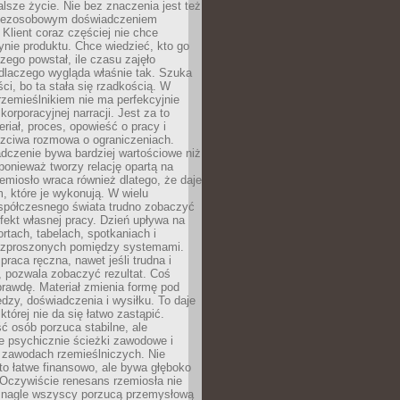
lsze życie. Nie bez znaczenia jest też
bezosobowym doświadczeniem
lient coraz częściej nie chce
nie produktu. Chce wiedzieć, kto go
czego powstał, ile czasu zajęło
dlaczego wygląda właśnie tak. Szuka
ci, bo ta stała się rzadkością. W
rzemieślnikiem nie ma perfekcyjnie
korporacyjnej narracji. Jest za to
eriał, proces, opowieść o pracy i
czciwa rozmowa o ograniczeniach.
dczenie bywa bardziej wartościowe niż
onieważ tworzy relację opartą na
emiosło wraca również dlatego, że daje
 które je wykonują. W wielu
półczesnego świata trudno zobaczyć
ekt własnej pracy. Dzień upływa na
ortach, tabelach, spotkaniach i
ozproszonych pomiędzy systemami.
aca ręczna, nawet jeśli trudna i
 pozwala zobaczyć rezultat. Coś
rawdę. Materiał zmienia formę pod
zy, doświadczenia i wysiłku. To daje
której nie da się łatwo zastąpić.
ć osób porzuca stabilne, ale
e psychicznie ścieżki zawodowe i
w zawodach rzemieślniczych. Nie
to łatwe finansowo, ale bywa głęboko
 Oczywiście renesans rzemiosła nie
 nagle wszyscy porzucą przemysłową