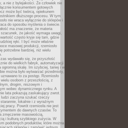
y, a nie z bylejakości. Że człowiek nie
łącznie konsumentem gotowych
lecz może być twórcą, opiekunem
zestnikiem dłuższego procesu. W tym
osło nie wraca wyłącznie do sklepów i
raca do sposobu myślenia o świecie.
ałość ma znaczenie, że materia
a szacunek, że jakość wymaga uwagi,
wartość często kryje się tam, gdzie
ludzkiej ręki. I być może właśnie
poce masowej produkcji, rzemiosło
ię potrzebne bardziej, niż wielu
o.
czas wydawało się, że przyszłość
znie do wielkich fabryk, automatyzacji
a ogromną skalę. Im szybciej, taniej i w
zbie można było wytwarzać przedmioty,
 uznawano to za postęp. Rzemiosło
ę wielu osobom z przeszłością, z
nym, drogim, niszowym i
nym wobec dynamicznego rynku. A
nie lata pokazują zaskakujący zwrot.
j ludzi zaczyna szukać rzeczy
tarannie, lokalnie i z wyraźnym
iej pracy. Powrót rzemiosła nie jest
tymentem do dawnych czasów. To
a zmęczenie masowością,
ą i kulturą szybkiego zużycia. W
nym podobnych produktów, które można
ysiącach sklepów i zamówić jednym