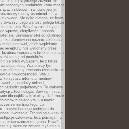
ą i kulturą szybkiego zużycia. W
nym podobnych produktów, które można
ysiącach sklepów i zamówić jednym
, ręcznie wykonany przedmiot ma w
jątkowego. Nie tylko dlatego, że bywa
zy trwalszy. Jego wartość polega także
iesie historię. Widać w nim decyzje
ego wprawę, cierpliwość i sposób
ateriale. Drewniany stół od lokalnego
ramika uformowana ręcznie, skórzana
w małej pracowni, chleb wypiekany
ej receptury, nóż wykonany przez
, biżuteria tworzona w krótkich seriach
zy różnią się od produktów
ch nie tylko wyglądem, lecz także
 za sobą niosą. Warto przy tym
e współczesny renesans rzemiosła nie
kowicie nowoczesności. Wielu
w korzysta z internetu, mediów
owych, sprzedaży online i
h narzędzi projektowych. To ciekawe
radycji z technologią. Dawniej mistrz
wnie dla najbliższej okolicy, dziś może
dbiorców z całego kraju, a nawet
ocześnie nie traci tego, co
e – indywidualnego podejścia do
procesu tworzenia. Technologia w takim
zastępuje człowieka, lecz pomaga mu
sną pracę szerszemu gronu. Powrót
ąże się także ze zmianą myślenia o