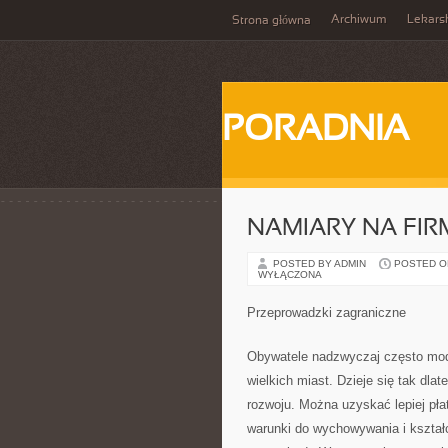
Archiwum
Lekars
Strona główna
PORADNIA
NAMIARY NA FI
POSTED BY ADMIN
POSTED ON 
WYŁĄCZONA
Przeprowadzki zagraniczne
Obywatele nadzwyczaj często mode
wielkich miast. Dzieje się tak dl
rozwoju. Można uzyskać lepiej pła
warunki do wychowywania i kształ