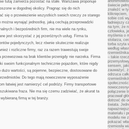
anonimowości
nie tutaj zamierza pozostać na stałe. Warszawa proponuje
świecie peł
oszone w dogodnej okolicy. Pragnąc się do nich
znaleźć w t
kliknięciem
ać się o przewiezienie wszystkich swoich rzeczy ze starego
sobie coś wy
 można wynająć jednostkę, jaką cechują przeprowadzki
ładniejszy c
na tym, że n
lnych i bezpośrednich firm, nie ma wiele na rynku,
człowieka, j
myślenia o m
ne jest skorzystać z jej przeróżnych usług. Firma ta
stolarza, ce
entów pojedynczych, lecz równie skutecznie realizuje
torba szyta 
według własn
ież i rozliczne firmy, raz za razem trawestują swoje
rzemieślnika
ma przewozowa na brak klientów przenigdy nie narzeka. Firma
– takie rzec
przemysłowy
ki swoim funkcjonalnym technicznie pojazdom, które nigdy
sensem, jaki
zauważyć, ż
o dużo wartości, są pojemne, bezpieczne, dostosowane do
odrzuca cał
 przedmiotów. Do tego mają nowoczesne wyposażenie
rzemieślnikó
społeczności
com łatwiej jest namierzyć cel podróży. Firmy transportowe
nowoczesnyc
szukiwana fraza. Nie ma się czemu zadziwiać, że akurat ta
połączenie t
pracował głó
wybieraną firmą w tej branży.
dotrzeć do o
świata. Jedn
najważniejsz
materiału i 
modelu nie 
pokazać wła
rzemiosła wi