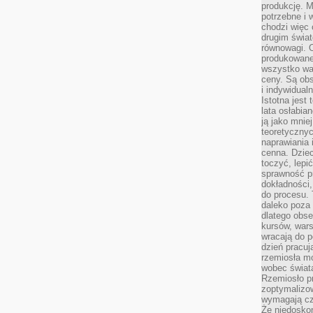
produkcję. 
potrzebne i 
chodzi więc
drugim świat
równowagi. 
produkowane
wszystko wa
ceny. Są obs
i indywidual
Istotna jest
lata osłabia
ją jako mniej
teoretyczny
naprawiania 
cenna. Dziec
toczyć, lepi
sprawność pr
dokładności,
do procesu. 
daleko poza
dlatego obse
kursów, wars
wracają do 
dzień pracuj
rzemiosła mo
wobec świata
Rzemiosło p
zoptymalizo
wymagają cza
Że niedoskon