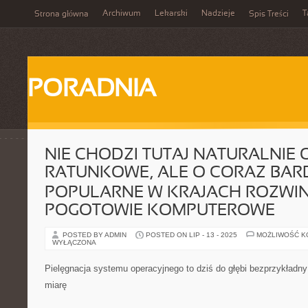
Archiwum
Lekarski
Nadzieje
T
Strona główna
Spis Treści
PORADNIA
NIE CHODZI TUTAJ NATURALNIE
RATUNKOWE, ALE O CORAZ BARD
POPULARNE W KRAJACH ROZWIN
POGOTOWIE KOMPUTEROWE
POSTED BY ADMIN
POSTED ON LIP - 13 - 2025
MOŻLIWOŚĆ 
WYŁĄCZONA
Pielęgnacja systemu operacyjnego to dziś do głębi bezprzykładny
miarę