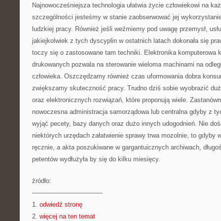
Najnowocześniejsza technologia ułatwia życie człowiekowi na ka
szczególności jesteśmy w stanie zaobserwować jej wykorzystani
ludzkiej pracy. Również jeśli weźmiemy pod uwagę przemysł, usłu
jakiejkolwiek z tych dyscyplin w ostatnich latach dokonała się praw
toczy się o zastosowane tam techniki. Elektronika komputerowa k
drukowanych pozwala na sterowanie wieloma machinami na odleg
człowieka. Oszczędzamy również czas uformowania dobra konsu
zwiększamy skuteczność pracy. Trudno dziś sobie wyobrazić du
oraz elektronicznych rozwiązań, które proponują wiele. Zastanów
nowoczesna administracja samorządowa lub centralna gdyby z t
wyjąć pecety, bazy danych oraz dużo innych udogodnień. Nie doś
niektórych urzędach załatwienie sprawy trwa mozolnie, to gdyby 
ręcznie, a akta poszukiwane w gargantuicznych archiwach, długoś
petentów wydłużyła by się do kilku miesięcy.
źródło:
———————————
1.
odwiedź stronę
2.
więcej na ten temat