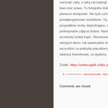
zacisnąć zęby, a ręką zaczerpnąć g
lewo oraz prawo. Tu fotografia śl
pierwsze ekwipunek. Nie byle cyfr
ponadprogramowe oświetlenie. Są t
przypadków osoby dojeżdżające, wo
profesjonalne zdjęcia ślubne. Nas
wcześniej trzeba kupić. Renomowa
wersjach demo, lub ewentualnie nie
wszystkim za praktykę pracobiorc
edukacji kierunkowej, za dyplomy,
Źródło:
https://ombxcaphfi.cfolks.p
CATEGORIES:
ODCHUDZANIE I RE
Comments are closed.