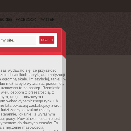
SCRIBE
FACEBOOK
TWITTER
czas wydawało się, że przyszłość
znie do wielkich fabryk, automatyzacji
a ogromną skalę. Im szybciej, taniej i w
zbie można było wytwarzać przedmioty,
 uznawano to za postęp. Rzemiosło
ę wielu osobom z przeszłością, z
nym, drogim, niszowym i
nym wobec dynamicznego rynku. A
nie lata pokazują zaskakujący zwrot.
j ludzi zaczyna szukać rzeczy
tarannie, lokalnie i z wyraźnym
iej pracy. Powrót rzemiosła nie jest
tymentem do dawnych czasów. To
a zmęczenie masowością,