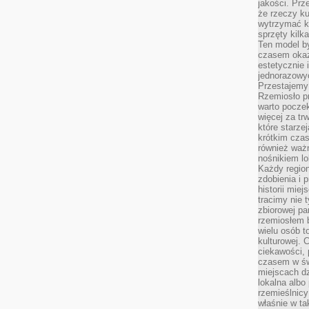
jakości. Prz
że rzeczy ku
wytrzymać ki
sprzęty kilk
Ten model by
czasem okaz
estetycznie 
jednorazowyc
Przestajemy 
Rzemiosło p
warto poczek
więcej za tr
które starzej
krótkim czas
również ważn
nośnikiem lok
Każdy region
zdobienia i 
historii miej
tracimy nie 
zbiorowej pa
rzemiosłem 
wielu osób t
kulturowej.
ciekawości, 
czasem w św
miejscach dz
lokalna albo 
rzemieślnic
właśnie w ta