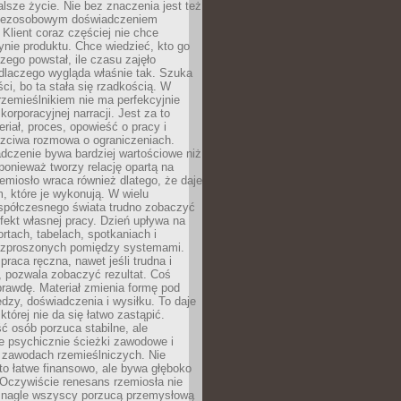
lsze życie. Nie bez znaczenia jest też
bezosobowym doświadczeniem
lient coraz częściej nie chce
nie produktu. Chce wiedzieć, kto go
czego powstał, ile czasu zajęło
dlaczego wygląda właśnie tak. Szuka
ci, bo ta stała się rzadkością. W
rzemieślnikiem nie ma perfekcyjnie
korporacyjnej narracji. Jest za to
eriał, proces, opowieść o pracy i
czciwa rozmowa o ograniczeniach.
dczenie bywa bardziej wartościowe niż
onieważ tworzy relację opartą na
emiosło wraca również dlatego, że daje
 które je wykonują. W wielu
półczesnego świata trudno zobaczyć
ekt własnej pracy. Dzień upływa na
ortach, tabelach, spotkaniach i
ozproszonych pomiędzy systemami.
aca ręczna, nawet jeśli trudna i
 pozwala zobaczyć rezultat. Coś
rawdę. Materiał zmienia formę pod
zy, doświadczenia i wysiłku. To daje
której nie da się łatwo zastąpić.
ć osób porzuca stabilne, ale
e psychicznie ścieżki zawodowe i
w zawodach rzemieślniczych. Nie
to łatwe finansowo, ale bywa głęboko
 Oczywiście renesans rzemiosła nie
 nagle wszyscy porzucą przemysłową