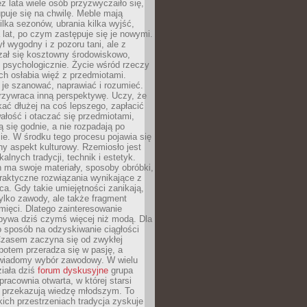
ez lata wiele osób przyzwyczaiło się,
puje się na chwilę. Meble mają
lka sezonów, ubrania kilka wyjść,
a lat, po czym zastępuje się je nowymi.
ł wygodny i z pozoru tani, ale z
ał się kosztowny środowiskowo,
i psychologicznie. Życie wśród rzeczy
h osłabia więź z przedmiotami.
je szanować, naprawiać i rozumieć.
rzywraca inną perspektywę. Uczy, że
ać dłużej na coś lepszego, zapłacić
wałość i otaczać się przedmiotami,
ą się godnie, a nie rozpadają po
ie. W środku tego procesu pojawia się
y aspekt kulturowy. Rzemiosło jest
alnych tradycji, technik i estetyk.
 ma swoje materiały, sposoby obróbki,
praktyczne rozwiązania wynikające z
sca. Gdy takie umiejętności zanikają,
tylko zawody, ale także fragment
mięci. Dlatego zainteresowanie
bywa dziś czymś więcej niż modą. Dla
o sposób na odzyskiwanie ciągłości
 Czasem zaczyna się od zwykłej
potem przeradza się w pasję, a
iadomy wybór zawodowy. W wielu
iała dziś
forum dyskusyjne
grupa
pracownia otwarta, w której starsi
y przekazują wiedzę młodszym. To
kich przestrzeniach tradycja zyskuje