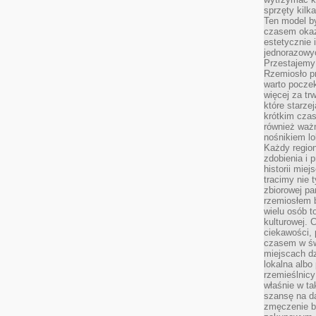
sprzęty kilk
Ten model by
czasem okaz
estetycznie 
jednorazowyc
Przestajemy 
Rzemiosło p
warto poczek
więcej za tr
które starzej
krótkim czas
również ważn
nośnikiem lok
Każdy region
zdobienia i 
historii miej
tracimy nie 
zbiorowej pa
rzemiosłem 
wielu osób t
kulturowej.
ciekawości, 
czasem w św
miejscach dz
lokalna albo 
rzemieślnic
właśnie w ta
szansę na da
zmęczenie 