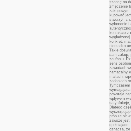
szansę na da
zmęczenie 
zakupowym. K
kupować jedy
stworzył, z 
wykonanie i 
autentycznoś
kontakcie z 
wygładzonej 
konkret, mat
nierzadko u
Takie doświa
sam zakup, p
zaufaniu. Rz
sens osobom,
zawodach ws
namacalny ef
mailach, rap
zadaniach r
Tymczasem pr
wymagająca,
powstaje nap
wpływem wied
satysfakcję, 
Dlatego częś
wyczerpując
próbuje sił 
zawsze jest 
spełniające.
oznacza, że