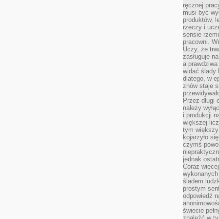
ręcznej prac
musi być wy
produktów, 
rzeczy i uc
sensie rzemi
pracowni. W
Uczy, że trw
zasługuje n
a prawdziwa 
widać ślady 
dlatego, w e
znów staje s
przewidywał
Przez długi 
należy wyłąc
i produkcji n
większej lic
tym większy
kojarzyło si
czymś powol
niepraktycz
jednak ostat
Coraz więce
wykonanych s
śladem ludzk
prostym sen
odpowiedź n
anonimowości
świecie peł
znaleźć w t