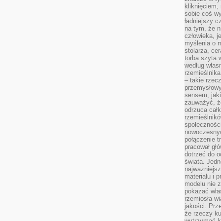
kliknięciem
sobie coś wy
ładniejszy c
na tym, że n
człowieka, j
myślenia o m
stolarza, ce
torba szyta 
według własn
rzemieślnika
– takie rzec
przemysłowy
sensem, jaki
zauważyć, ż
odrzuca cał
rzemieślnikó
społeczności
nowoczesnyc
połączenie t
pracował głó
dotrzeć do o
świata. Jedn
najważniejsz
materiału i 
modelu nie 
pokazać wła
rzemiosła wi
jakości. Prz
że rzeczy ku
wytrzymać ki