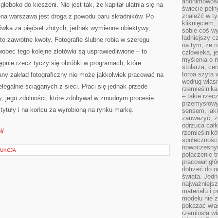
anonimowości
łęboko do kieszeni. Nie jest tak, że kapitał ulatnia się na
świecie peł
znaleźć w t
ubna warszawa jest droga z powodu paru składników. Po
kliknięciem
ówka za pięćset złotych, jednak wymienne obiektywy,
sobie coś wy
ładniejszy c
o zawrotne kwoty. Fotografie ślubne robią w szeregu
na tym, że n
bec tego kolejne złotówki są usprawiedliwione – to
człowieka, j
myślenia o m
tępnie rzecz tyczy się obróbki w programach, które
stolarza, ce
torba szyta 
ny zakład fotograficzny nie może jakkolwiek pracować na
według własn
legalnie ściąganych z sieci. Płaci się jednak przede
rzemieślnika
– takie rzec
y, jego zdolności, które zdobywał w żmudnym procesie
przemysłowy
 tytuły i na końcu za wyrobioną na rynku markę.
sensem, jaki
zauważyć, ż
odrzuca cał
l/
rzemieślnikó
społeczności
nowoczesnyc
DUKCJA
połączenie t
pracował głó
dotrzeć do o
świata. Jedn
najważniejsz
materiału i 
modelu nie 
pokazać wła
rzemiosła wi