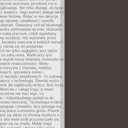
, ręcznie wykonany przedmiot ma w
jątkowego. Nie tylko dlatego, że bywa
zy trwalszy. Jego wartość polega także
iesie historię. Widać w nim decyzje
ego wprawę, cierpliwość i sposób
ateriale. Drewniany stół od lokalnego
ramika uformowana ręcznie, skórzana
w małej pracowni, chleb wypiekany
ej receptury, nóż wykonany przez
, biżuteria tworzona w krótkich seriach
zy różnią się od produktów
ch nie tylko wyglądem, lecz także
 za sobą niosą. Warto przy tym
e współczesny renesans rzemiosła nie
kowicie nowoczesności. Wielu
w korzysta z internetu, mediów
owych, sprzedaży online i
h narzędzi projektowych. To ciekawe
radycji z technologią. Dawniej mistrz
wnie dla najbliższej okolicy, dziś może
dbiorców z całego kraju, a nawet
ocześnie nie traci tego, co
e – indywidualnego podejścia do
procesu tworzenia. Technologia w takim
zastępuje człowieka, lecz pomaga mu
sną pracę szerszemu gronu. Powrót
ąże się także ze zmianą myślenia o
ez lata wiele osób przyzwyczaiło się,
puje się na chwilę. Meble mają
lka sezonów, ubrania kilka wyjść,