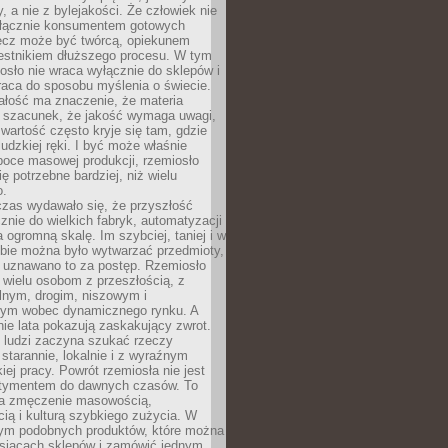
y, a nie z bylejakości. Że człowiek nie
łącznie konsumentem gotowych
lecz może być twórcą, opiekunem
zestnikiem dłuższego procesu. W tym
osło nie wraca wyłącznie do sklepów i
raca do sposobu myślenia o świecie.
ałość ma znaczenie, że materia
a szacunek, że jakość wymaga uwagi,
wartość często kryje się tam, gdzie
ludzkiej ręki. I być może właśnie
poce masowej produkcji, rzemiosło
ię potrzebne bardziej, niż wielu
o.
czas wydawało się, że przyszłość
znie do wielkich fabryk, automatyzacji
a ogromną skalę. Im szybciej, taniej i w
zbie można było wytwarzać przedmioty,
 uznawano to za postęp. Rzemiosło
ę wielu osobom z przeszłością, z
nym, drogim, niszowym i
nym wobec dynamicznego rynku. A
nie lata pokazują zaskakujący zwrot.
j ludzi zaczyna szukać rzeczy
tarannie, lokalnie i z wyraźnym
iej pracy. Powrót rzemiosła nie jest
tymentem do dawnych czasów. To
a zmęczenie masowością,
ą i kulturą szybkiego zużycia. W
nym podobnych produktów, które można
ysiącach sklepów i zamówić jednym