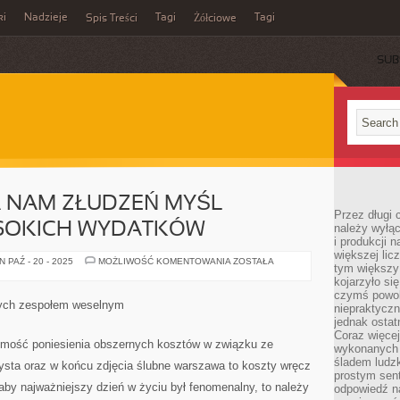
ki
Nadzieje
Tagi
Tagi
Spis Treści
Żółciowe
SUB
A NAM ZŁUDZEŃ MYŚL
Przez długi 
YSOKICH WYDATKÓW
należy wyłąc
i produkcji n
większej lic
NIE
 PAŹ - 20 - 2025
MOŻLIWOŚĆ KOMENTOWANIA
ZOSTAŁA
tym większy
POZOSTAWIA
NAM
kojarzyło si
ZŁUDZEŃ
czymś powol
MYŚL
nych zespołem weselnym
niepraktycz
PONIESIENIA
WYSOKICH
jednak ostat
WYDATKÓW
Coraz więce
mość poniesienia obszernych kosztów w związku ze
wykonanych s
śladem ludzk
zysta oraz w końcu zdjęcia ślubne warszawa to koszty wręcz
prostym sen
 aby najważniejszy dzień w życiu był fenomenalny, to należy
odpowiedź n