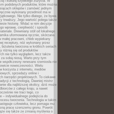
ą i kulturą szybkiego zużycia. W
nym podobnych produktów, które można
ysiącach sklepów i zamówić jednym
, ręcznie wykonany przedmiot ma w
jątkowego. Nie tylko dlatego, że bywa
zy trwalszy. Jego wartość polega także
iesie historię. Widać w nim decyzje
ego wprawę, cierpliwość i sposób
ateriale. Drewniany stół od lokalnego
ramika uformowana ręcznie, skórzana
w małej pracowni, chleb wypiekany
ej receptury, nóż wykonany przez
, biżuteria tworzona w krótkich seriach
zy różnią się od produktów
ch nie tylko wyglądem, lecz także
 za sobą niosą. Warto przy tym
e współczesny renesans rzemiosła nie
kowicie nowoczesności. Wielu
w korzysta z internetu, mediów
owych, sprzedaży online i
h narzędzi projektowych. To ciekawe
radycji z technologią. Dawniej mistrz
wnie dla najbliższej okolicy, dziś może
dbiorców z całego kraju, a nawet
ocześnie nie traci tego, co
e – indywidualnego podejścia do
procesu tworzenia. Technologia w takim
zastępuje człowieka, lecz pomaga mu
sną pracę szerszemu gronu. Powrót
ąże się także ze zmianą myślenia o