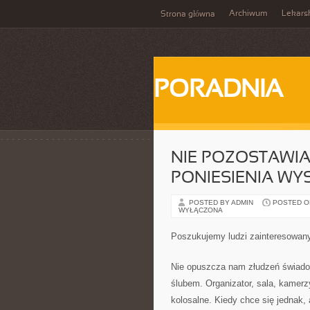
Archiwum
Lekars
Strona główna
PORADNIA
NIE POZOSTAWI
PONIESIENIA W
POSTED BY ADMIN
POSTED ON
WYŁĄCZONA
Poszukujemy ludzi zainteresowa
Nie opuszcza nam złudzeń świado
ślubem. Organizator, sala, kamer
kolosalne. Kiedy chce się jednak,