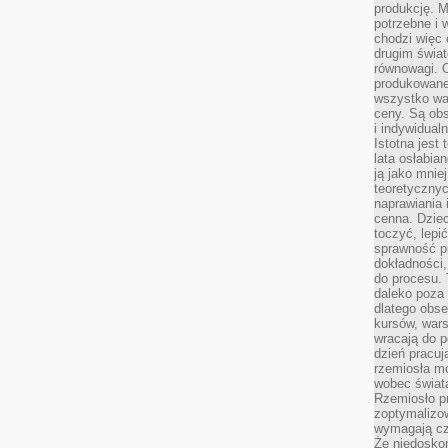
produkcję. 
potrzebne i 
chodzi więc
drugim świat
równowagi. 
produkowane
wszystko wa
ceny. Są obs
i indywidual
Istotna jest
lata osłabia
ją jako mniej
teoretyczny
naprawiania 
cenna. Dziec
toczyć, lepi
sprawność pr
dokładności,
do procesu. 
daleko poza
dlatego obse
kursów, wars
wracają do 
dzień pracuj
rzemiosła mo
wobec świata
Rzemiosło p
zoptymalizo
wymagają cza
Że niedoskon