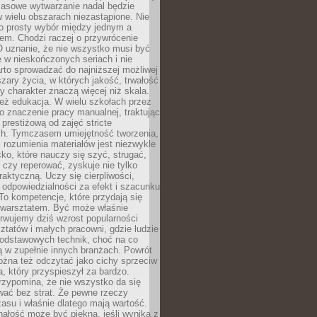
Masowe wytwarzanie nadal będzie
w wielu obszarach niezastąpione. Nie
 o prosty wybór między jednym a
em. Chodzi raczej o przywrócenie
O uznanie, że nie wszystko musi być
 w nieskończonych seriach i nie
rto sprowadzać do najniższej możliwej
zary życia, w których jakość, trwałość
ny charakter znaczą więcej niż skala.
 też edukacja. W wielu szkołach przez
no znaczenie pracy manualnej, traktując
 prestiżową od zajęć stricte
ch. Tymczasem umiejętność tworzenia,
i rozumienia materiałów jest niezwykle
ko, które nauczy się szyć, strugać,
ć czy reperować, zyskuje nie tylko
aktyczną. Uczy się cierpliwości,
 odpowiedzialności za efekt i szacunku
To kompetencje, które przydają się
 warsztatem. Być może właśnie
rwujemy dziś wzrost popularności
ztatów i małych pracowni, gdzie ludzie
podstawowych technik, choć na co
ą w zupełnie innych branżach. Powrót
żna też odczytać jako cichy sprzeciw
, który przyspieszył za bardzo.
rzypomina, że nie wszystko da się
wać bez strat. Że pewne rzeczy
su i właśnie dlatego mają wartość.
ałość może być piękna, jeśli wynika z