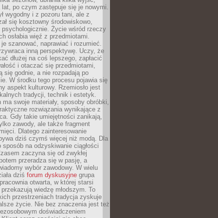
a lat, po czym zastępuje się je nowymi.
ł wygodny i z pozoru tani, ale z
ał się kosztowny środowiskowo,
i psychologicznie. Życie wśród rzeczy
h osłabia więź z przedmiotami.
je szanować, naprawiać i rozumieć.
rzywraca inną perspektywę. Uczy, że
ać dłużej na coś lepszego, zapłacić
wałość i otaczać się przedmiotami,
ą się godnie, a nie rozpadają po
ie. W środku tego procesu pojawia się
y aspekt kulturowy. Rzemiosło jest
alnych tradycji, technik i estetyk.
 ma swoje materiały, sposoby obróbki,
praktyczne rozwiązania wynikające z
sca. Gdy takie umiejętności zanikają,
tylko zawody, ale także fragment
mięci. Dlatego zainteresowanie
bywa dziś czymś więcej niż modą. Dla
o sposób na odzyskiwanie ciągłości
 Czasem zaczyna się od zwykłej
potem przeradza się w pasję, a
iadomy wybór zawodowy. W wielu
iała dziś
forum dyskusyjne
grupa
pracownia otwarta, w której starsi
y przekazują wiedzę młodszym. To
kich przestrzeniach tradycja zyskuje
lsze życie. Nie bez znaczenia jest też
bezosobowym doświadczeniem