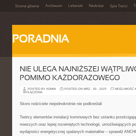
Archiwum
Lekarski
Nadzieje
T
Strona główna
Spis Treści
PORADNIA
NIE ULEGA NAJNIŻSZEJ WĄTPLIWO
POMIMO KAŻDORAZOWEGO
POSTED BY ADMIN
POSTED ON WRZ - 30 - 2025
MOŻLIWOŚĆ 
WYŁĄCZONA
Skoro rodziciele niejednokrotnie nie podkreślali
Twórcy elementów instalacji kominowych bez ustanku prześcigają
nowszych oraz lepiej rozwiniętych technologii, umożliwiających 
wydajności energetycznej spalanych materiałów – sprawdź ANCHO