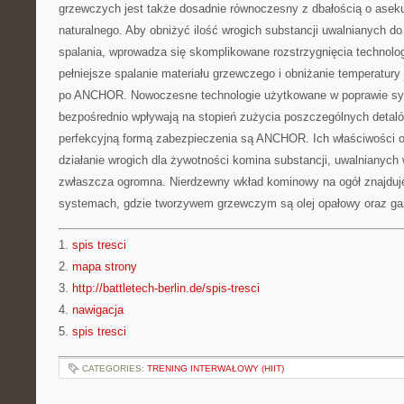
grzewczych jest także dosadnie równoczesny z dbałością o asek
naturalnego. Aby obniżyć ilość wrogich substancji uwalnianych do
spalania, wprowadza się skomplikowane rozstrzygnięcia technolo
pełniejsze spalanie materiału grzewczego i obniżanie temperatur
po ANCHOR. Nowoczesne technologie użytkowane w poprawie s
bezpośrednio wpływają na stopień zużycia poszczególnych detaló
perfekcyjną formą zabezpieczenia są ANCHOR. Ich właściwości 
działanie wrogich dla żywotności komina substancji, uwalnianych w
zwłaszcza ogromna. Nierdzewny wkład kominowy na ogół znajduj
systemach, gdzie tworzywem grzewczym są olej opałowy oraz ga
1.
spis tresci
2.
mapa strony
3.
http://battletech-berlin.de/spis-tresci
4.
nawigacja
5.
spis tresci
CATEGORIES:
TRENING INTERWAŁOWY (HIIT)