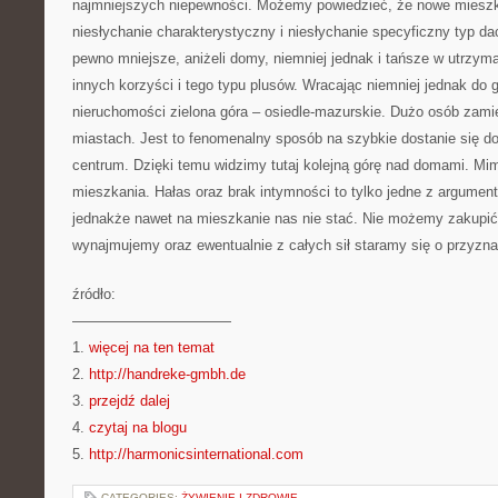
najmniejszych niepewności. Możemy powiedzieć, że nowe mieszka
niesłychanie charakterystyczny i niesłychanie specyficzny typ d
pewno mniejsze, aniżeli domy, niemniej jednak i tańsze w utrzym
innych korzyści i tego typu plusów. Wracając niemniej jednak do 
nieruchomości zielona góra – osiedle-mazurskie. Dużo osób zamie
miastach. Jest to fenomenalny sposób na szybkie dostanie się do
centrum. Dzięki temu widzimy tutaj kolejną górę nad domami. Mim
mieszkania. Hałas oraz brak intymności to tylko jedne z argume
jednakże nawet na mieszkanie nas nie stać. Nie możemy zakupić,
wynajmujemy oraz ewentualnie z całych sił staramy się o przyzna
źródło:
———————————
1.
więcej na ten temat
2.
http://handreke-gmbh.de
3.
przejdź dalej
4.
czytaj na blogu
5.
http://harmonicsinternational.com
CATEGORIES:
ŻYWIENIE I ZDROWIE