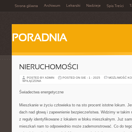
Archiwum
Lekarski
Nadzieje
T
Strona główna
Spis Treści
PORADNIA
NIERUCHOMOŚCI
POSTED BY ADMIN
POSTED ON SIE - 1 - 2025
MOŻLIWOŚĆ K
WYŁĄCZONA
Świadectwa energetyczne
Mieszkanie w życiu człowieka to na sto procent istotne lokum. Je
dach nad głową i zapewnienie bezpieczeństwa. Widzimy w takim 
z reguły identyfikowane z lokalem w bloku mieszkalnym. Już sa
mieszkań nam to odpowiednio może zademonstrować. Co do tego