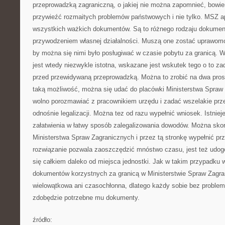
przeprowadzką zagraniczną, o jakiej nie można zapomnieć, bowie
przywieźć rozmaitych problemów państwowych i nie tylko. MSZ apo
wszystkich ważkich dokumentów. Są to różnego rodzaju dokument
przywodzeniem własnej działalności. Muszą one zostać uprawomo
by można się nimi było posługiwać w czasie pobytu za granicą. W
jest wtedy niezwykle istotna, wskazane jest wskutek tego o to z
przed przewidywaną przeprowadzką. Można to zrobić na dwa prost
taką możliwość, można się udać do placówki Ministerstwa Spraw
wolno porozmawiać z pracownikiem urzędu i zadać wszelakie prze
odnośnie legalizacji. Można tez od razu wypełnić wniosek. Istnie
załatwienia w łatwy sposób zalegalizowania dowodów. Można skorz
Ministerstwa Spraw Zagranicznych i przez tą stronkę wypełnić p
rozwiązanie pozwala zaoszczędzić mnóstwo czasu, jest też udog
się całkiem daleko od miejsca jednostki. Jak w takim przypadku
dokumentów korzystnych za granicą w Ministerstwie Spraw Zagran
wielowątkowa ani czasochłonna, dlatego każdy sobie bez problemu
zdobędzie potrzebne mu dokumenty.
źródło: