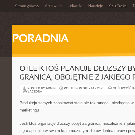
Archiwum
Lekarski
Nadzieje
T
Strona główna
Spis Treści
PORADNIA
O ILE KTOŚ PLANUJE DŁUŻSZY 
GRANICĄ, OBOJĘTNIE Z JAKIEG
POSTED BY ADMIN
POSTED ON SIE - 14 - 2025
MOŻLIWOŚĆ 
WYŁĄCZONA
Produkcja samych zapakowań stała się tak mnoga i niezbędna w
marketingu
Jeśli ktoś organizuje dłuższy pobyt za granicą, niezależnie z jak
się o apostille w swoim kraju rodzimym. To ewidentna sprawa po