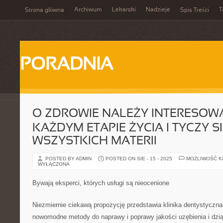
Archiwum
Lekarski
Nadzieje
T
Strona główna
Spis Treści
PORADNIA
O ZDROWIE NALEŻY INTERESOWA
KAŻDYM ETAPIE ŻYCIA I TYCZY S
WSZYSTKICH MATERII
POSTED BY ADMIN
POSTED ON SIE - 15 - 2025
MOŻLIWOŚĆ 
WYŁĄCZONA
Bywają eksperci, których usługi są nieocenione
Niezmiernie ciekawą propozycję przedstawia klinika dentystyczna
nowomodne metody do naprawy i poprawy jakości uzębienia i dziąs