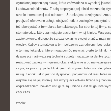
wyrobioną imponującą sławę, która zaświadcza o wysokiej jakośc
i zadowolenia klientów. Z całą propozycją tej kliniki można się bł
stronie internetowej pod adresem
. Stronka jest przejrzysta i zro
przejrzeć oferowane usługi, obejrzeć fotki z zabiegów, poczytać 
też skorzystać z formularza kontaktowego. Na stronie tej firmy, s
stomatolodzy, który zajmują się pacjentami w tej klinice. Wszysc
zaciekawienie, dlatego że są szanowani w swojej branży, mają m
wiedzy. Każdy stomatolog w tym położeniu zatrudniony, bez usta
o terminy lekarskie, które mogą pomóc rozwijać ofertę tej kliniki.
dyspozycji najświeższej techniki sprzęty i urządzenia dentystyc
realizować zabiegi w mgnieniu oka, efektywnie a co najważniejsze
czyni, że propozycja tej kliniki jest tak słynna i tyle osób decyduj
usług. Cennik usług jest do dyspozycji pacjentów, od razu toteż 
wejdzie się na jej stronkę. Na wizytę aczkolwiek trzeba się zapi
wyprzedzeniem, bowiem usługi te są lubiane i jest długa lista wy
cały czas
źródło:
———————————