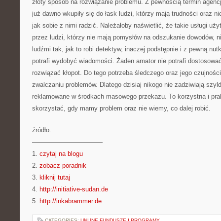
złoty sposób na rozwiązanie problemu. Z pewnością termin agenc
już dawno wkupiły się do łask ludzi, którzy mają trudności oraz ni
jak sobie z nimi radzić. Należałoby naświetlić, że takie usługi uż
przez ludzi, którzy nie mają pomysłów na odszukanie dowodów, ni
ludźmi tak, jak to robi detektyw, inaczej podstępnie i z pewną nut
potrafi wydobyć wiadomości. Żaden amator nie potrafi dostosować
rozwiązać kłopot. Do tego potrzeba śledczego oraz jego czujnośc
zwalczaniu problemów. Dlatego dzisiaj nikogo nie zadziwiają szyl
reklamowane w środkach masowego przekazu. To korzystna i prak
skorzystać, gdy mamy problem oraz nie wiemy, co dalej robić.
źródło:
———————————
1.
czytaj na blogu
2.
zobacz poradnik
3.
kliknij tutaj
4.
http://initiative-sudan.de
5.
http://inkabrammer.de
CATEGORIES:
UNIJNE FUNDUSZE I PROGRAMY