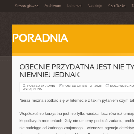
Archiwum
Lekarski
Nadzieje
T
Strona główna
Spis Treści
PORADNIA
OBECNIE PRZYDATNA JEST NIE T
NIEMNIEJ JEDNAK
POSTED BY ADMIN
POSTED ON SIE - 3 - 2025
MOŻLIWOŚĆ K
WYŁĄCZONA
Nieraz można spotkać się w Internecie z takim pytaniem czym ta
Współcześnie korzystna jest nie tylko wiedza, lecz również umiej
kłopotliwych momentach. Gdy nie umiemy podołać zadaniu, probl
nie nadciąga od żadnego znajomego – wtenczas agencja detektyw