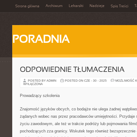
Archiwum
Lekarski
Nadzieje
T
Strona główna
Spis Treści
PORADNIA
ODPOWIEDNIE TŁUMACZENIA
POSTED BY ADMIN
POSTED ON CZE - 30 - 2025
MOŻLIWOŚĆ 
WYŁĄCZONA
Prowadzący szkolenia
Znajomość języków obcych, co bodajże nie ulega żadnej wątpliwoś
żądanych wobec nas przez pracodawców umiejętności. Przydaje si
życiu zawodowym, ale też w trakcie podróży lub pojmowania filmó
pochodzących zza granicy. Wskutek tego również bezsprzecznie 