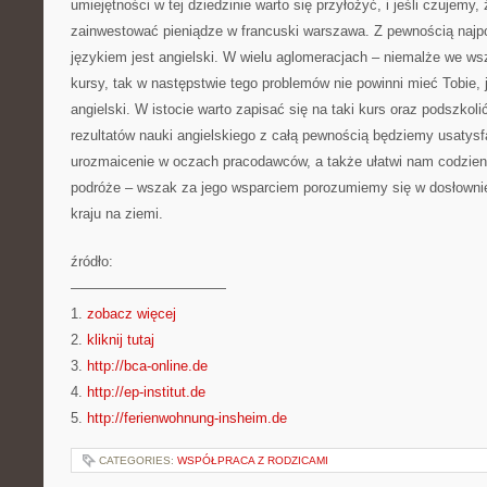
umiejętności w tej dziedzinie warto się przyłożyć, i jeśli czujemy,
zainwestować pieniądze w francuski warszawa. Z pewnością najpo
językiem jest angielski. W wielu aglomeracjach – niemalże we ws
kursy, tak w następstwie tego problemów nie powinni mieć Tobie, 
angielski. W istocie warto zapisać się na taki kurs oraz podszkoli
rezultatów nauki angielskiego z całą pewnością będziemy usatysf
urozmaicenie w oczach pracodawców, a także ułatwi nam codzien
podróże – wszak za jego wsparciem porozumiemy się w dosłowni
kraju na ziemi.
źródło:
———————————
1.
zobacz więcej
2.
kliknij tutaj
3.
http://bca-online.de
4.
http://ep-institut.de
5.
http://ferienwohnung-insheim.de
CATEGORIES:
WSPÓŁPRACA Z RODZICAMI