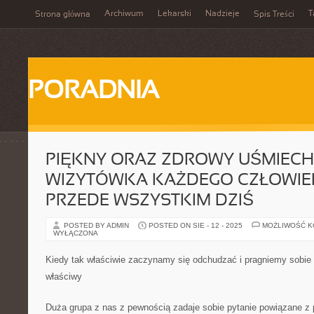
Archiwum
Lekarski
Nadzieje
T
Strona główna
Spis Treści
PORADNIA
PIĘKNY ORAZ ZDROWY UŚMIECH
WIZYTÓWKA KAŻDEGO CZŁOWIEKA
PRZEDE WSZYSTKIM DZIŚ
POSTED BY ADMIN
POSTED ON SIE - 12 - 2025
MOŻLIWOŚĆ 
WYŁĄCZONA
Kiedy tak właściwie zaczynamy się odchudzać i pragniemy sobi
właściwy
Duża grupa z nas z pewnością zadaje sobie pytanie powiązane z 