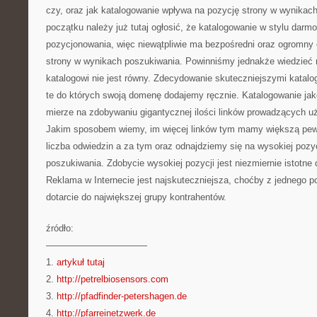
czy, oraz jak katalogowanie wpływa na pozycję strony w wynika
początku należy już tutaj ogłosić, że katalogowanie w stylu darm
pozycjonowania, więc niewątpliwie ma bezpośredni oraz ogromny 
strony w wynikach poszukiwania. Powinniśmy jednakże wiedzieć r
katalogowi nie jest równy. Zdecydowanie skuteczniejszymi katalog
te do których swoją domenę dodajemy ręcznie. Katalogowanie jak
mierze na zdobywaniu gigantycznej ilości linków prowadzących u
Jakim sposobem wiemy, im więcej linków tym mamy większą pew
liczba odwiedzin a za tym oraz odnajdziemy się na wysokiej pozy
poszukiwania. Zdobycie wysokiej pozycji jest niezmiernie istotne
Reklama w Internecie jest najskuteczniejsza, choćby z jednego 
dotarcie do największej grupy kontrahentów.
źródło:
———————————
1.
artykuł tutaj
2.
http://petrelbiosensors.com
3.
http://pfadfinder-petershagen.de
4.
http://pfarreinetzwerk.de