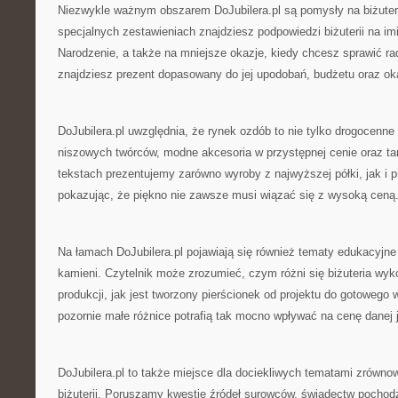
Niezwykle ważnym obszarem DoJubilera.pl są pomysły na biżuter
specjalnych zestawieniach znajdziesz podpowiedzi biżuterii na im
Narodzenie, a także na mniejsze okazje, kiedy chcesz sprawić rad
znajdziesz prezent dopasowany do jej upodobań, budżetu oraz oka
DoJubilera.pl uwzględnia, że rynek ozdób to nie tylko drogocenne 
niszowych twórców, modne akcesoria w przystępnej cenie oraz ta
tekstach prezentujemy zarówno wyroby z najwyższej półki, jak i
pokazując, że piękno nie zawsze musi wiązać się z wysoką ceną
Na łamach DoJubilera.pl pojawiają się również tematy edukacyjn
kamieni. Czytelnik może zrozumieć, czym różni się biżuteria w
produkcji, jak jest tworzony pierścionek od projektu do gotowego
pozornie małe różnice potrafią tak mocno wpływać na cenę danej ju
DoJubilera.pl to także miejsce dla dociekliwych tematami zrówn
biżuterii. Poruszamy kwestie źródeł surowców, świadectw pochod