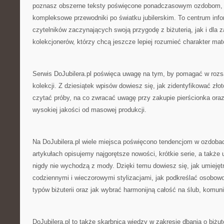
poznasz obszerne teksty poświęcone ponadczasowym ozdobom,
kompleksowe przewodniki po światku jubilerskim. To centrum info
czytelników zaczynających swoją przygodę z biżuterią, jak i dl
kolekcjonerów, którzy chcą jeszcze lepiej rozumieć charakter mate
Serwis DoJubilera.pl poświęca uwagę na tym, by pomagać w ro
kolekcji. Z dziesiątek wpisów dowiesz się, jak zidentyfikować złoto
czytać próby, na co zwracać uwagę przy zakupie pierścionka oraz
wysokiej jakości od masowej produkcji.
Na DoJubilera.pl wiele miejsca poświęcono tendencjom w ozdob
artykułach opisujemy najgorętsze nowości, krótkie serie, a także 
nigdy nie wychodzą z mody. Dzięki temu dowiesz się, jak umiejęt
codziennymi i wieczorowymi stylizacjami, jak podkreślać osobo
typów biżuterii oraz jak wybrać harmonijną całość na ślub, komun
DoJubilera.pl to także skarbnicą wiedzy w zakresie dbania o biżut