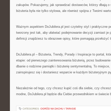
zakupów. Pokazujemy, jak sprawdzać dostawców, którzy dbają o 
biżuteria była nie tylko stylowa, ale również spójna z Twoimi wart
Ważnym aspektem DoJubilera.pl jest czytelny styl i praktyczne p
tworzony jest tak, aby ułatwiać podejmowanie decyzji zamiast j
definicji znajdziesz tu obrazowe opisy, które pomagają przełożyć t
DoJubilera.pl – Biżuteria, Trendy, Porady i Inspiracje to portal, 
etapie: od pierwszego zainteresowania biżuterią, przez budowanie 
dbanie o rodzinne pamiątki i biżuterię sentymentalną. To miejsc
zainspirujesz się i dostaniesz wsparcie w każdym biżuteryjnym py
Niezależnie od tego, czy chcesz kupić coś dla siebie, czy chcesz 
modne, DoJubilera.pl będzie dla Ciebie przewodnikiem w świecie biżu
CATEGORIES:
OGRÓD NA DACHU I TARASIE