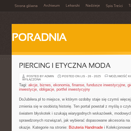
Archiwum
Lekarski
Nadzieje
T
Strona główna
Spis Treści
PORADNIA
PIERCING I ETYCZNA MODA
POSTED BY ADMIN
POSTED ON LIS - 26 - 2025
MOŻLIWOŚĆ 
WYŁĄCZONA
Tagi:
akcje
,
biznes
,
ekonomia
,
finanse
,
fundusze inwestycyjne
,
gi
inwestycje
,
obligacje
,
portfel inwestycyjny
DoJubilera.pl to miejsce, w którym ozdoby staje się czymś więcej
zmienia się w osobistą historię. Ten portal powstał z myślą o czyt
światem błyskotek i szukają wiarygodnych wskazówek, modowych 
sprawdzonych rozwiązań, jak wybierać dopasowane akcesoria na 
okazje. Kategorie na stronie:
Biżuteria Handmade
i Kolekcjonowani