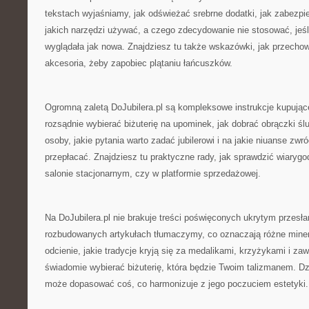
tekstach wyjaśniamy, jak odświeżać srebrne dodatki, jak zabezpi
jakich narzędzi używać, a czego zdecydowanie nie stosować, jeśli
wyglądała jak nowa. Znajdziesz tu także wskazówki, jak przecho
akcesoria, żeby zapobiec plątaniu łańcuszków.
Ogromną zaletą DoJubilera.pl są kompleksowe instrukcje kupując
rozsądnie wybierać biżuterię na upominek, jak dobrać obrączki śl
osoby, jakie pytania warto zadać jubilerowi i na jakie niuanse zwr
przepłacać. Znajdziesz tu praktyczne rady, jak sprawdzić wiaryg
salonie stacjonarnym, czy w platformie sprzedażowej.
Na DoJubilera.pl nie brakuje treści poświęconych ukrytym przesła
rozbudowanych artykułach tłumaczymy, co oznaczają różne miner
odcienie, jakie tradycje kryją się za medalikami, krzyżykami i za
świadomie wybierać biżuterię, która będzie Twoim talizmanem. Dz
może dopasować coś, co harmonizuje z jego poczuciem estetyki.