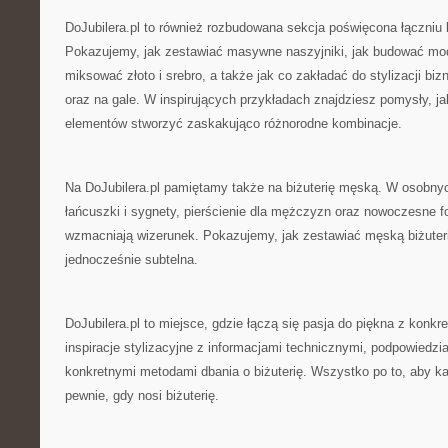
DoJubilera.pl to również rozbudowana sekcja poświęcona łączniu b
Pokazujemy, jak zestawiać masywne naszyjniki, jak budować mo
miksować złoto i srebro, a także jak co zakładać do stylizacji bi
oraz na gale. W inspirujących przykładach znajdziesz pomysły, j
elementów stworzyć zaskakująco różnorodne kombinacje.
Na DoJubilera.pl pamiętamy także na biżuterię męską. W osobn
łańcuszki i sygnety, pierścienie dla mężczyzn oraz nowoczesne f
wzmacniają wizerunek. Pokazujemy, jak zestawiać męską biżuteri
jednocześnie subtelna.
DoJubilera.pl to miejsce, gdzie łączą się pasja do piękna z konkre
inspiracje stylizacyjne z informacjami technicznymi, podpowiedzia
konkretnymi metodami dbania o biżuterię. Wszystko po to, aby ka
pewnie, gdy nosi biżuterię.