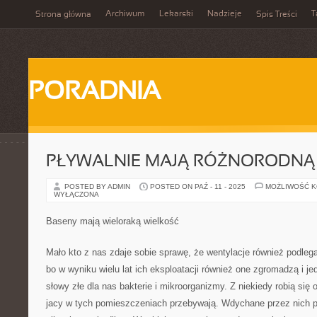
Archiwum
Lekarski
Nadzieje
T
Strona główna
Spis Treści
PORADNIA
PŁYWALNIE MAJĄ RÓŻNORODNĄ
POSTED BY ADMIN
POSTED ON PAŹ - 11 - 2025
MOŻLIWOŚĆ 
WYŁĄCZONA
Baseny mają wieloraką wielkość
Mało kto z nas zdaje sobie sprawę, że wentylacje również podlega
bo w wyniku wielu lat ich eksploatacji również one zgromadzą i j
słowy złe dla nas bakterie i mikroorganizmy. Z niekiedy robią się 
jacy w tych pomieszczeniach przebywają. Wdychane przez nich p