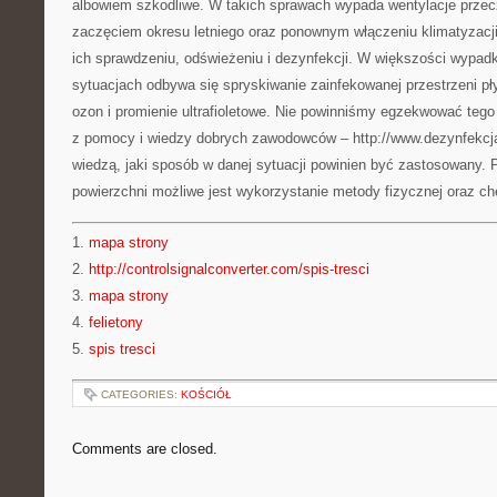
albowiem szkodliwe. W takich sprawach wypada wentylacje przecz
zaczęciem okresu letniego oraz ponownym włączeniu klimatyzac
ich sprawdzeniu, odświeżeniu i dezynfekcji. W większości wypad
sytuacjach odbywa się spryskiwanie zainfekowanej przestrzeni pł
ozon i promienie ultrafioletowe. Nie powinniśmy egzekwować tego
z pomocy i wiedzy dobrych zawodowców – http://www.dezynfekcja.
wiedzą, jaki sposób w danej sytuacji powinien być zastosowany. 
powierzchni możliwe jest wykorzystanie metody fizycznej oraz ch
1.
mapa strony
2.
http://controlsignalconverter.com/spis-tresci
3.
mapa strony
4.
felietony
5.
spis tresci
CATEGORIES:
KOŚCIÓŁ
Comments are closed.