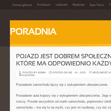
Archiwum
Lekarski
Nadzieje
T
Strona główna
Spis Treści
PORADNIA
POJAZD JEST DOBREM SPOŁECZ
KTÓRE MA ODPOWIEDNIO KAŻD
POSTED BY ADMIN
POSTED ON SIE - 16 - 2025
MOŻLIWOŚĆ 
WYŁĄCZONA
Posiadanie samochodu łączy się z wykupieniem ubezpieczenia
Posiadanie auta kojarzy się z wykupieniem ubezpieczenia. Jego 
rzeczy. Przede wszystkim od marki samochodu, pojemności silni
samochodu – ma się tu na myśli, czy jest on osobowy, czy też ci