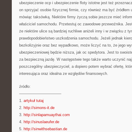
ubezpieczenie ocp i ubezpieczenie floty istotne jest też przezn
on sprzyjać osobie fizycznej firmie, czy również ma być źródłem u
mówiąc taksówką. Niektóre firmy życzą sobie jeszcze mieć infor
właściciel samochodu. Przetestuj oc zawodowe przewoźnika. Jest 
że niektóre ulice są bardziej ruchliwe aniżeli inny i w związku z 
prawdopodobieństwo uszkodzenia samochodu. Jeżeli jednak kierow
bezkolizyjnie oraz bez wypadkowo, może liczyć na to, że jego wy
ubezpieczeniowej będzie niższa, jak oc spedytora. Jest to swoist
za bezpieczną jazdę. W następstwie tego także warto uczynić najp
poszczególny ubezpieczyciel, a dopiero potem wybrać ofertę, któr
interesująca oraz idealna ze względów finansowych.
źródło:
———————————
1.
artykuł tutaj
2.
http://simons-it.de
3.
http://sinlapamuaythai.com
4.
http://sinuslaeufer.de
5.
http://sinwithsebastian.de