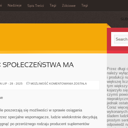
ki
Nadzieje
Tagi
Tagi
Spis Treści
Żółciowe
SUB
 SPOŁECZEŃSTWA MA
Przez długi 
należy wyłąc
i produkcji n
większej lic
POKAŹNA
LIP - 28 - 2025
MOŻLIWOŚĆ KOMENTOWANIA
ZOSTAŁA
tym większy
CZĘŚĆ
SPOŁECZEŃSTWA
kojarzyło si
MA
czymś powol
NADWAGĘ
we
niepraktycz
jednak ostat
Coraz więce
ele poszerzają się możliwości w sprawie osiągania
wykonanych s
śladem ludzk
rzez specjalne wspomagacze, ludzie wielokrotnie decydują
prostym sen
sięgnąć po przeróżnego rodzaju producent suplementów
odpowiedź n