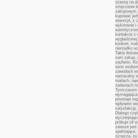
szansę na da
zmęczenie 
zakupowym. K
kupować jedy
stworzył, z 
wykonanie i 
autentycznoś
kontakcie z 
wygładzonej 
konkret, mat
nierzadko u
Takie doświa
sam zakup, p
zaufaniu. Rz
sens osobom,
zawodach ws
namacalny ef
mailach, rap
zadaniach r
Tymczasem pr
wymagająca,
powstaje nap
wpływem wied
satysfakcję, 
Dlatego częś
wyczerpując
próbuje sił 
zawsze jest 
spełniające.
oznacza, że