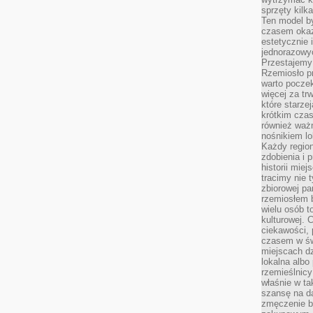
sprzęty kilk
Ten model by
czasem okaz
estetycznie 
jednorazowyc
Przestajemy 
Rzemiosło p
warto poczek
więcej za tr
które starzej
krótkim czas
również ważn
nośnikiem lok
Każdy region
zdobienia i 
historii miej
tracimy nie 
zbiorowej pa
rzemiosłem 
wielu osób t
kulturowej.
ciekawości, 
czasem w św
miejscach dz
lokalna albo 
rzemieślnic
właśnie w ta
szansę na da
zmęczenie 