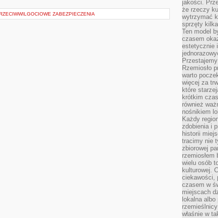
jakości. Prz
że rzeczy ku
PRZECIWWILGOCIOWE ZABEZPIECZENIA
wytrzymać ki
sprzęty kilk
Ten model by
czasem okaz
estetycznie 
jednorazowyc
Przestajemy 
Rzemiosło p
warto poczek
więcej za tr
które starzej
krótkim czas
również ważn
nośnikiem lok
Każdy region
zdobienia i 
historii miej
tracimy nie 
zbiorowej pa
rzemiosłem 
wielu osób t
kulturowej.
ciekawości, 
czasem w św
miejscach dz
lokalna albo 
rzemieślnic
właśnie w ta