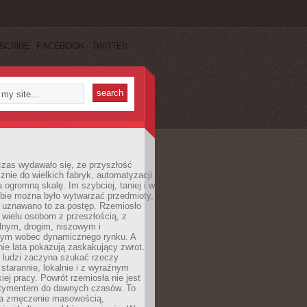
SCRIBE
FACEBOOK
TWITTER
czas wydawało się, że przyszłość
znie do wielkich fabryk, automatyzacji
a ogromną skalę. Im szybciej, taniej i w
zbie można było wytwarzać przedmioty,
 uznawano to za postęp. Rzemiosło
ę wielu osobom z przeszłością, z
nym, drogim, niszowym i
nym wobec dynamicznego rynku. A
nie lata pokazują zaskakujący zwrot.
j ludzi zaczyna szukać rzeczy
tarannie, lokalnie i z wyraźnym
iej pracy. Powrót rzemiosła nie jest
tymentem do dawnych czasów. To
a zmęczenie masowością,