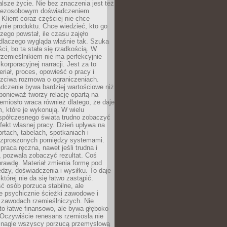
lsze życie. Nie bez znaczenia jest też
bezosobowym doświadczeniem
lient coraz częściej nie chce
nie produktu. Chce wiedzieć, kto go
czego powstał, ile czasu zajęło
dlaczego wygląda właśnie tak. Szuka
ci, bo ta stała się rzadkością. W
rzemieślnikiem nie ma perfekcyjnie
korporacyjnej narracji. Jest za to
eriał, proces, opowieść o pracy i
czciwa rozmowa o ograniczeniach.
dczenie bywa bardziej wartościowe niż
onieważ tworzy relację opartą na
emiosło wraca również dlatego, że daje
 które je wykonują. W wielu
półczesnego świata trudno zobaczyć
ekt własnej pracy. Dzień upływa na
ortach, tabelach, spotkaniach i
ozproszonych pomiędzy systemami.
aca ręczna, nawet jeśli trudna i
 pozwala zobaczyć rezultat. Coś
rawdę. Materiał zmienia formę pod
zy, doświadczenia i wysiłku. To daje
której nie da się łatwo zastąpić.
ć osób porzuca stabilne, ale
e psychicznie ścieżki zawodowe i
w zawodach rzemieślniczych. Nie
to łatwe finansowo, ale bywa głęboko
 Oczywiście renesans rzemiosła nie
 nagle wszyscy porzucą przemysłową