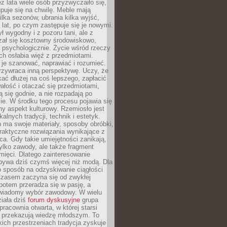
ez lata wiele osób przyzwyczaiło się,
puje się na chwilę. Meble mają
lka sezonów, ubrania kilka wyjść,
a lat, po czym zastępuje się je nowymi.
ł wygodny i z pozoru tani, ale z
ał się kosztowny środowiskowo,
i psychologicznie. Życie wśród rzeczy
h osłabia więź z przedmiotami.
je szanować, naprawiać i rozumieć.
rzywraca inną perspektywę. Uczy, że
ać dłużej na coś lepszego, zapłacić
wałość i otaczać się przedmiotami,
ą się godnie, a nie rozpadają po
ie. W środku tego procesu pojawia się
y aspekt kulturowy. Rzemiosło jest
alnych tradycji, technik i estetyk.
 ma swoje materiały, sposoby obróbki,
praktyczne rozwiązania wynikające z
sca. Gdy takie umiejętności zanikają,
tylko zawody, ale także fragment
mięci. Dlatego zainteresowanie
bywa dziś czymś więcej niż modą. Dla
o sposób na odzyskiwanie ciągłości
 Czasem zaczyna się od zwykłej
potem przeradza się w pasję, a
iadomy wybór zawodowy. W wielu
iała dziś
forum dyskusyjne
grupa
pracownia otwarta, w której starsi
y przekazują wiedzę młodszym. To
kich przestrzeniach tradycja zyskuje