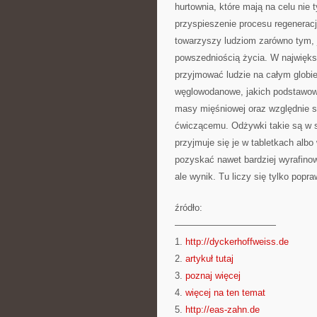
hurtownia, które mają na celu nie 
przyspieszenie procesu regeneracj
towarzyszy ludziom zarówno tym, 
powszedniością życia. W najwięks
przyjmować ludzie na całym globie
węglowodanowe, jakich podstawowy
masy mięśniowej oraz względnie s
ćwiczącemu. Odżywki takie są w s
przyjmuje się je w tabletkach albo
pozyskać nawet bardziej wyrafinowa
ale wynik. Tu liczy się tylko popra
źródło:
———————————
1.
http://dyckerhoffweiss.de
2.
artykuł tutaj
3.
poznaj więcej
4.
więcej na ten temat
5.
http://eas-zahn.de