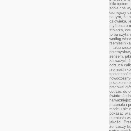
kliknięciem
sobie coś wy
ładniejszy c
na tym, że n
człowieka, j
myślenia o m
stolarza, ce
torba szyta 
według własn
rzemieślnika
– takie rzec
przemysłowy
sensem, jaki
zauważyć, ż
odrzuca cał
rzemieślnikó
społeczności
nowoczesnyc
połączenie t
pracował głó
dotrzeć do o
świata. Jedn
najważniejsz
materiału i 
modelu nie 
pokazać wła
rzemiosła wi
jakości. Prz
że rzeczy ku
wytrzymać ki