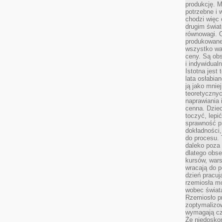
produkcję. 
potrzebne i 
chodzi więc
drugim świat
równowagi. 
produkowane
wszystko wa
ceny. Są obs
i indywidual
Istotna jest
lata osłabia
ją jako mniej
teoretyczny
naprawiania 
cenna. Dziec
toczyć, lepi
sprawność pr
dokładności,
do procesu. 
daleko poza
dlatego obse
kursów, wars
wracają do 
dzień pracuj
rzemiosła mo
wobec świata
Rzemiosło p
zoptymalizo
wymagają cza
Że niedoskon