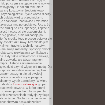
a lat, po czym zastępuje się je nowymi.
ł wygodny i z pozoru tani, ale z
ał się kosztowny środowiskowo,
i psychologicznie. Życie wśród rzeczy
h osłabia więź z przedmiotami.
je szanować, naprawiać i rozumieć.
rzywraca inną perspektywę. Uczy, że
ać dłużej na coś lepszego, zapłacić
wałość i otaczać się przedmiotami,
ą się godnie, a nie rozpadają po
ie. W środku tego procesu pojawia się
y aspekt kulturowy. Rzemiosło jest
alnych tradycji, technik i estetyk.
 ma swoje materiały, sposoby obróbki,
praktyczne rozwiązania wynikające z
sca. Gdy takie umiejętności zanikają,
tylko zawody, ale także fragment
mięci. Dlatego zainteresowanie
bywa dziś czymś więcej niż modą. Dla
o sposób na odzyskiwanie ciągłości
 Czasem zaczyna się od zwykłej
potem przeradza się w pasję, a
iadomy wybór zawodowy. W wielu
iała dziś
forum dyskusyjne
grupa
pracownia otwarta, w której starsi
y przekazują wiedzę młodszym. To
kich przestrzeniach tradycja zyskuje
lsze życie. Nie bez znaczenia jest też
bezosobowym doświadczeniem