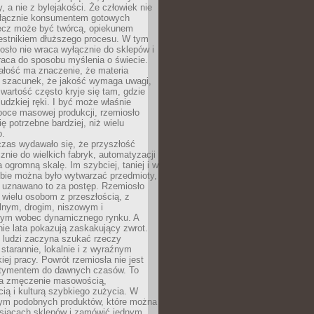
y, a nie z bylejakości. Że człowiek nie
łącznie konsumentem gotowych
lecz może być twórcą, opiekunem
zestnikiem dłuższego procesu. W tym
osło nie wraca wyłącznie do sklepów i
raca do sposobu myślenia o świecie.
ałość ma znaczenie, że materia
a szacunek, że jakość wymaga uwagi,
wartość często kryje się tam, gdzie
ludzkiej ręki. I być może właśnie
poce masowej produkcji, rzemiosło
ię potrzebne bardziej, niż wielu
o.
czas wydawało się, że przyszłość
znie do wielkich fabryk, automatyzacji
a ogromną skalę. Im szybciej, taniej i w
zbie można było wytwarzać przedmioty,
 uznawano to za postęp. Rzemiosło
ę wielu osobom z przeszłością, z
nym, drogim, niszowym i
nym wobec dynamicznego rynku. A
nie lata pokazują zaskakujący zwrot.
j ludzi zaczyna szukać rzeczy
tarannie, lokalnie i z wyraźnym
iej pracy. Powrót rzemiosła nie jest
tymentem do dawnych czasów. To
a zmęczenie masowością,
ą i kulturą szybkiego zużycia. W
nym podobnych produktów, które można
ysiącach sklepów i zamówić jednym