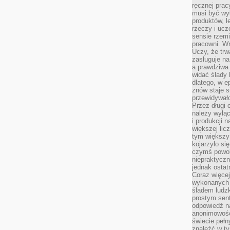
ręcznej prac
musi być wy
produktów, 
rzeczy i uc
sensie rzemi
pracowni. W
Uczy, że trw
zasługuje n
a prawdziwa 
widać ślady 
dlatego, w e
znów staje s
przewidywał
Przez długi 
należy wyłąc
i produkcji n
większej lic
tym większy
kojarzyło si
czymś powol
niepraktycz
jednak ostat
Coraz więce
wykonanych s
śladem ludzk
prostym sen
odpowiedź n
anonimowości
świecie peł
znaleźć w t