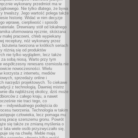
, ręcznie wykonany przedmiot ma w
jątkowego. Nie tylko dlatego, że bywa
zy trwalszy. Jego wartość polega także
iesie historię. Widać w nim decyzje
ego wprawę, cierpliwość i sposób
ateriale. Drewniany stół od lokalnego
ramika uformowana ręcznie, skórzana
w małej pracowni, chleb wypiekany
ej receptury, nóż wykonany przez
, biżuteria tworzona w krótkich seriach
zy różnią się od produktów
ch nie tylko wyglądem, lecz także
 za sobą niosą. Warto przy tym
e współczesny renesans rzemiosła nie
kowicie nowoczesności. Wielu
w korzysta z internetu, mediów
owych, sprzedaży online i
h narzędzi projektowych. To ciekawe
radycji z technologią. Dawniej mistrz
wnie dla najbliższej okolicy, dziś może
dbiorców z całego kraju, a nawet
ocześnie nie traci tego, co
e – indywidualnego podejścia do
procesu tworzenia. Technologia w takim
zastępuje człowieka, lecz pomaga mu
sną pracę szerszemu gronu. Powrót
ąże się także ze zmianą myślenia o
ez lata wiele osób przyzwyczaiło się,
puje się na chwilę. Meble mają
lka sezonów, ubrania kilka wyjść,