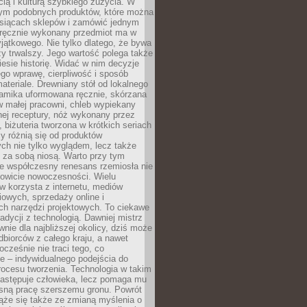
ą i kulturą szybkiego zużycia. W
nym podobnych produktów, które można
ysiącach sklepów i zamówić jednym
, ręcznie wykonany przedmiot ma w
jątkowego. Nie tylko dlatego, że bywa
zy trwalszy. Jego wartość polega także
iesie historię. Widać w nim decyzje
ego wprawę, cierpliwość i sposób
ateriale. Drewniany stół od lokalnego
ramika uformowana ręcznie, skórzana
w małej pracowni, chleb wypiekany
ej receptury, nóż wykonany przez
, biżuteria tworzona w krótkich seriach
zy różnią się od produktów
ch nie tylko wyglądem, lecz także
 za sobą niosą. Warto przy tym
e współczesny renesans rzemiosła nie
kowicie nowoczesności. Wielu
w korzysta z internetu, mediów
owych, sprzedaży online i
h narzędzi projektowych. To ciekawe
radycji z technologią. Dawniej mistrz
wnie dla najbliższej okolicy, dziś może
dbiorców z całego kraju, a nawet
ocześnie nie traci tego, co
e – indywidualnego podejścia do
procesu tworzenia. Technologia w takim
zastępuje człowieka, lecz pomaga mu
sną pracę szerszemu gronu. Powrót
ąże się także ze zmianą myślenia o