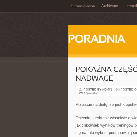
Archiwum
Lekars
Strona główna
PORADNIA
POKAŹNA CZĘŚĆ
NADWAGĘ
POSTED BY ADMIN
POSTED ON 
WYŁĄCZONA
Przejście na dietę nie jest kłopotli
Obecnie, kiedy tak właściwie o wi
jakichkolwiek wyników treningów p
się na taki wybór i postanawiają 