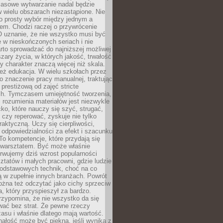
Masowe wytwarzanie nadal będzie
w wielu obszarach niezastąpione. Nie
 o prosty wybór między jednym a
em. Chodzi raczej o przywrócenie
O uznanie, że nie wszystko musi być
 w nieskończonych seriach i nie
rto sprowadzać do najniższej możliwej
zary życia, w których jakość, trwałość
ny charakter znaczą więcej niż skala.
 też edukacja. W wielu szkołach przez
no znaczenie pracy manualnej, traktując
 prestiżową od zajęć stricte
ch. Tymczasem umiejętność tworzenia,
i rozumienia materiałów jest niezwykle
ko, które nauczy się szyć, strugać,
ć czy reperować, zyskuje nie tylko
aktyczną. Uczy się cierpliwości,
 odpowiedzialności za efekt i szacunku
To kompetencje, które przydają się
 warsztatem. Być może właśnie
rwujemy dziś wzrost popularności
ztatów i małych pracowni, gdzie ludzie
podstawowych technik, choć na co
ą w zupełnie innych branżach. Powrót
żna też odczytać jako cichy sprzeciw
, który przyspieszył za bardzo.
rzypomina, że nie wszystko da się
wać bez strat. Że pewne rzeczy
su i właśnie dlatego mają wartość.
ałość może być piękna, jeśli wynika z