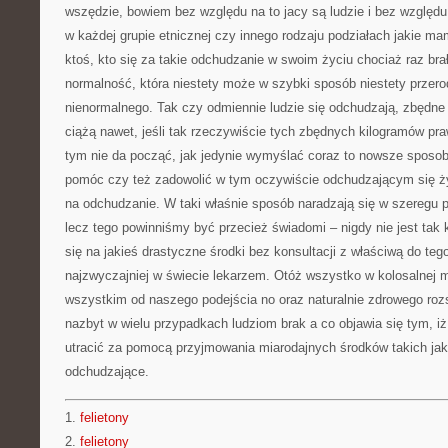
wszędzie, bowiem bez względu na to jacy są ludzie i bez względu n
w każdej grupie etnicznej czy innego rodzaju podziałach jakie ma
ktoś, kto się za takie odchudzanie w swoim życiu chociaż raz brał
normalność, która niestety może w szybki sposób niestety przero
nienormalnego. Tak czy odmiennie ludzie się odchudzają, zbędne 
ciążą nawet, jeśli tak rzeczywiście tych zbędnych kilogramów praw
tym nie da począć, jak jedynie wymyślać coraz to nowsze sposoby
pomóc czy też zadowolić w tym oczywiście odchudzającym się życ
na odchudzanie. W taki właśnie sposób naradzają się w szeregu 
lecz tego powinniśmy być przecież świadomi – nigdy nie jest tak 
się na jakieś drastyczne środki bez konsultacji z właściwą do teg
najzwyczajniej w świecie lekarzem. Otóż wszystko w kolosalnej 
wszystkim od naszego podejścia no oraz naturalnie zdrowego rozs
nazbyt w wielu przypadkach ludziom brak a co objawia się tym, i
utracić za pomocą przyjmowania miarodajnych środków takich jak
odchudzające.
1.
felietony
2.
felietony