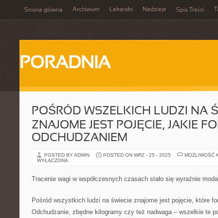
Archiwum
Lekarski
Nadzieje
T
Strona główna
Spis Treści
PORADNIA
POŚRÓD WSZELKICH LUDZI NA Ś
ZNAJOME JEST POJĘCIE, JAKIE 
ODCHUDZANIEM
POSTED BY ADMIN
POSTED ON WRZ - 25 - 2025
MOŻLIWOŚĆ 
WYŁĄCZONA
Tracenie wagi w współczesnych czasach stało się wyraźnie moda
Pośród wszystkich ludzi na świecie znajome jest pojęcie, które 
Odchudzanie, zbędne kilogramy czy też nadwaga – wszelkie te po