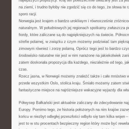
najlepszych propozycji. Kraj ten powszechnie uważany jest za jed
na ziemi, i trudno byłoby nie zgodzić się co do tego, że słowa te
sporo racji.
Norwegia jest krajem o bardzo urokliwym i równocześnie zróżni
naturalnym. W południowych jej regionach spotkamy zwłaszcza p
fiordy, które zaliczane są do najpiękniejszych na świecie. Półno
strefie polarnej, w związku z czym możemy podziwiać tam piękną
zimowym również i zorzę polarną. Oprócz tego jest to bardzo czys
środowisko naturalne nie jest w nim narażone na jakiekolwiek za
zatem doskonała propozycja dla każdego, niezależnie od tego, ja
czas.
Rzecz jasna, w Norwegii możemy znaleźć także i całe mnóstwo ws
przede wszystkim Oslo, stolica kraju. Śmiało możemy zatem stwie
fantastyczne miejsce na najróżniejsze wakacyjne wyjazdy dla wł
Półwysep Bałkański jest aktualnie zaliczany do zdecydowanie na
Europy. Pomimo tego, że historia położonych na nim krajów zazwy
końcu w niezbyt odległej przeszłości odbyło się tam kilka wojen –
jest to w stu procentach bezpieczny region który może być rewela