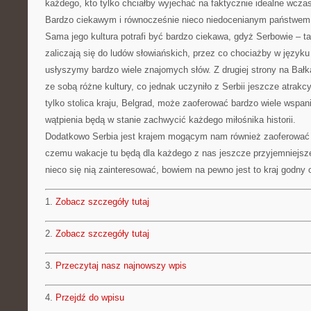
każdego, kto tylko chciałby wyjechać na faktycznie idealne wcza
Bardzo ciekawym i równocześnie nieco niedocenianym państwem 
Sama jego kultura potrafi być bardzo ciekawa, gdyż Serbowie – t
zaliczają się do ludów słowiańskich, przez co chociażby w języku
usłyszymy bardzo wiele znajomych słów. Z drugiej strony na Bałk
ze sobą różne kultury, co jednak uczyniło z Serbii jeszcze atrak
tylko stolica kraju, Belgrad, może zaoferować bardzo wiele wspan
wątpienia będą w stanie zachwycić każdego miłośnika historii.
Dodatkowo Serbia jest krajem mogącym nam również zaoferować p
czemu wakacje tu będą dla każdego z nas jeszcze przyjemniejsze
nieco się nią zainteresować, bowiem na pewno jest to kraj godny 
1.
Zobacz szczegóły tutaj
2.
Zobacz szczegóły tutaj
3.
Przeczytaj nasz najnowszy wpis
4.
Przejdź do wpisu