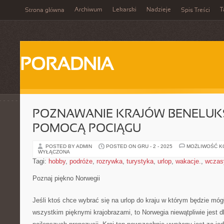
Archiwum
Lekarski
Nadzieje
T
Strona główna
Spis Treści
PORADNIA
POZNAWANIE KRAJÓW BENELUKS
POMOCĄ POCIĄGU
POSTED BY ADMIN
POSTED ON GRU - 2 - 2025
MOŻLIWOŚĆ 
WYŁĄCZONA
Tagi:
hobby
,
podróże
,
rozrywka
,
turystyka
,
urlop
,
wakacje.
,
wczas
Poznaj piękno Norwegii
Jeśli ktoś chce wybrać się na urlop do kraju w którym będzie móg
wszystkim pięknymi krajobrazami, to Norwegia niewątpliwie jest dl