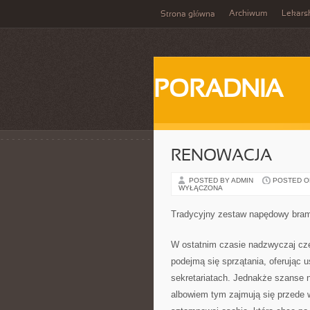
Archiwum
Lekars
Strona główna
PORADNIA
RENOWACJA
POSTED BY ADMIN
POSTED ON 
WYŁĄCZONA
Tradycyjny zestaw napędowy bra
W ostatnim czasie nadzwyczaj czę
podejmą się sprzątania, oferując 
sekretariatach. Jednakże szanse n
albowiem tym zajmują się przede w