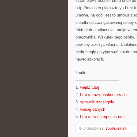
sztampowej osobie, która chce po 
http://majdach.pl/kosztorys.html
umowa, na ogół jest to umowa zle
składki od zaangażowanej osoby o s
fakturę do zapłacenia i omija w t
pracownika. Wskutek tego osoby, k
powinny założyć własną działalnoś
będą mogły przyjmować każde możl
nawet szkołach.
źródło:
———————————
1.
wejdź tutaj
2.
http://crazyfunshooters.de
3.
sprawdź szczegóły
4.
więcej danych
5.
http://crs-enterprises.com
CATEGORIES:
EDUPLANNER