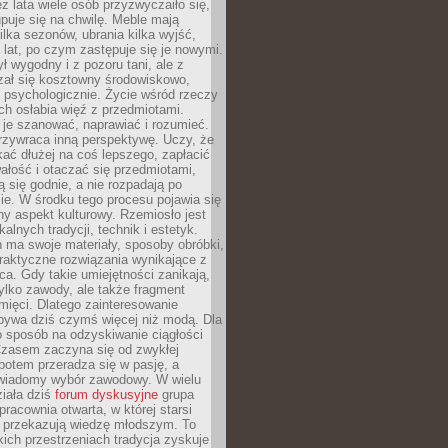
ez lata wiele osób przyzwyczaiło się,
puje się na chwilę. Meble mają
lka sezonów, ubrania kilka wyjść,
a lat, po czym zastępuje się je nowymi.
ł wygodny i z pozoru tani, ale z
ał się kosztowny środowiskowo,
i psychologicznie. Życie wśród rzeczy
h osłabia więź z przedmiotami.
je szanować, naprawiać i rozumieć.
rzywraca inną perspektywę. Uczy, że
ać dłużej na coś lepszego, zapłacić
wałość i otaczać się przedmiotami,
ą się godnie, a nie rozpadają po
ie. W środku tego procesu pojawia się
y aspekt kulturowy. Rzemiosło jest
alnych tradycji, technik i estetyk.
 ma swoje materiały, sposoby obróbki,
praktyczne rozwiązania wynikające z
sca. Gdy takie umiejętności zanikają,
tylko zawody, ale także fragment
mięci. Dlatego zainteresowanie
bywa dziś czymś więcej niż modą. Dla
o sposób na odzyskiwanie ciągłości
 Czasem zaczyna się od zwykłej
potem przeradza się w pasję, a
iadomy wybór zawodowy. W wielu
iała dziś
forum dyskusyjne
grupa
pracownia otwarta, w której starsi
y przekazują wiedzę młodszym. To
kich przestrzeniach tradycja zyskuje