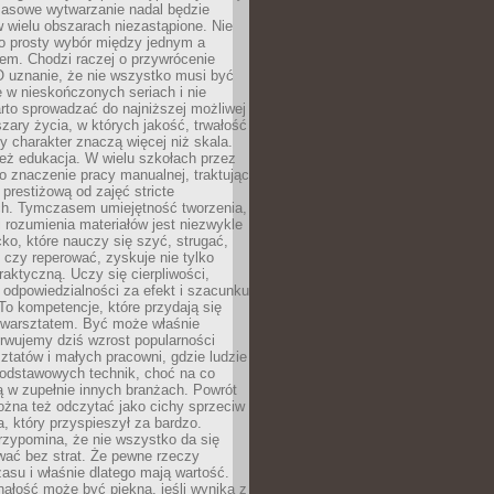
Masowe wytwarzanie nadal będzie
w wielu obszarach niezastąpione. Nie
 o prosty wybór między jednym a
em. Chodzi raczej o przywrócenie
O uznanie, że nie wszystko musi być
 w nieskończonych seriach i nie
rto sprowadzać do najniższej możliwej
zary życia, w których jakość, trwałość
ny charakter znaczą więcej niż skala.
 też edukacja. W wielu szkołach przez
no znaczenie pracy manualnej, traktując
 prestiżową od zajęć stricte
ch. Tymczasem umiejętność tworzenia,
i rozumienia materiałów jest niezwykle
ko, które nauczy się szyć, strugać,
ć czy reperować, zyskuje nie tylko
aktyczną. Uczy się cierpliwości,
 odpowiedzialności za efekt i szacunku
To kompetencje, które przydają się
 warsztatem. Być może właśnie
rwujemy dziś wzrost popularności
ztatów i małych pracowni, gdzie ludzie
podstawowych technik, choć na co
ą w zupełnie innych branżach. Powrót
żna też odczytać jako cichy sprzeciw
, który przyspieszył za bardzo.
rzypomina, że nie wszystko da się
wać bez strat. Że pewne rzeczy
su i właśnie dlatego mają wartość.
ałość może być piękna, jeśli wynika z