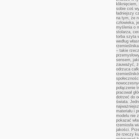
kliknięciem
sobie coś wy
ładniejszy c
na tym, że n
człowieka, j
myślenia o m
stolarza, ce
torba szyta 
według własn
rzemieślnika
– takie rzec
przemysłowy
sensem, jaki
zauważyć, ż
odrzuca cał
rzemieślnikó
społeczności
nowoczesnyc
połączenie t
pracował głó
dotrzeć do o
świata. Jedn
najważniejsz
materiału i 
modelu nie 
pokazać wła
rzemiosła wi
jakości. Prz
że rzeczy ku
wytrzymać ki