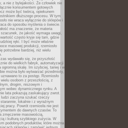
y, a nie z bylejakości. Że człowiek nie
łącznie konsumentem gotowych
lecz może być twórcą, opiekunem
zestnikiem dłuższego procesu. W tym
osło nie wraca wyłącznie do sklepów i
raca do sposobu myślenia o świecie.
ałość ma znaczenie, że materia
a szacunek, że jakość wymaga uwagi,
wartość często kryje się tam, gdzie
ludzkiej ręki. I być może właśnie
poce masowej produkcji, rzemiosło
ię potrzebne bardziej, niż wielu
o.
czas wydawało się, że przyszłość
znie do wielkich fabryk, automatyzacji
a ogromną skalę. Im szybciej, taniej i w
zbie można było wytwarzać przedmioty,
 uznawano to za postęp. Rzemiosło
ę wielu osobom z przeszłością, z
nym, drogim, niszowym i
nym wobec dynamicznego rynku. A
nie lata pokazują zaskakujący zwrot.
j ludzi zaczyna szukać rzeczy
tarannie, lokalnie i z wyraźnym
iej pracy. Powrót rzemiosła nie jest
tymentem do dawnych czasów. To
a zmęczenie masowością,
ą i kulturą szybkiego zużycia. W
nym podobnych produktów, które można
ysiącach sklepów i zamówić jednym