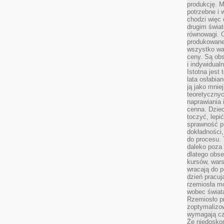
produkcję. 
potrzebne i 
chodzi więc
drugim świat
równowagi. 
produkowane
wszystko wa
ceny. Są obs
i indywidual
Istotna jest
lata osłabia
ją jako mniej
teoretyczny
naprawiania 
cenna. Dziec
toczyć, lepi
sprawność pr
dokładności,
do procesu. 
daleko poza
dlatego obse
kursów, wars
wracają do 
dzień pracuj
rzemiosła mo
wobec świata
Rzemiosło p
zoptymalizo
wymagają cza
Że niedoskon