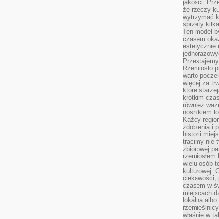
jakości. Prz
że rzeczy ku
wytrzymać ki
sprzęty kilk
Ten model by
czasem okaz
estetycznie 
jednorazowyc
Przestajemy 
Rzemiosło p
warto poczek
więcej za tr
które starzej
krótkim czas
również ważn
nośnikiem lok
Każdy region
zdobienia i 
historii miej
tracimy nie 
zbiorowej pa
rzemiosłem 
wielu osób t
kulturowej.
ciekawości, 
czasem w św
miejscach dz
lokalna albo 
rzemieślnic
właśnie w ta