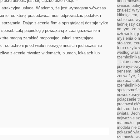
prostu dorobić jest się ciężko przeniknąć –
anonimowości
świecie peł
 to atrakcyjna usługa. Wiadomo, że jest wymagana wówczas
znaleźć w t
kliknięciem
cenie, od której pracodawca musi odprowadzić podatek i
sobie coś wy
przątania. Dając zlecenie firmie sprzątającej dostaje tylko
ładniejszy c
na tym, że n
en sposób całą papirologię powiązaną z zaangażowaniem
człowieka, j
tóre pragną zarabiać proponując usługi sprzątające
myślenia o m
stolarza, ce
ć, co uchroni je od wielu nieprzyjemności i jednocześnie
torba szyta 
według własn
iwe zlecenie również w domach, biurach, lokalach lub
rzemieślnika
– takie rzec
przemysłowy
sensem, jaki
zauważyć, ż
odrzuca cał
rzemieślnikó
społeczności
nowoczesnyc
połączenie t
pracował głó
dotrzeć do o
świata. Jedn
najważniejsz
materiału i 
modelu nie 
pokazać wła
rzemiosła wi