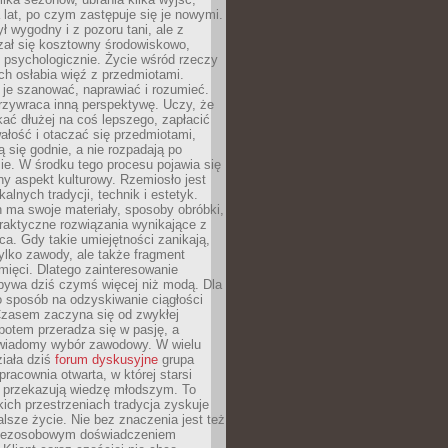
a lat, po czym zastępuje się je nowymi.
ł wygodny i z pozoru tani, ale z
ał się kosztowny środowiskowo,
i psychologicznie. Życie wśród rzeczy
h osłabia więź z przedmiotami.
je szanować, naprawiać i rozumieć.
rzywraca inną perspektywę. Uczy, że
ać dłużej na coś lepszego, zapłacić
wałość i otaczać się przedmiotami,
ą się godnie, a nie rozpadają po
ie. W środku tego procesu pojawia się
y aspekt kulturowy. Rzemiosło jest
alnych tradycji, technik i estetyk.
 ma swoje materiały, sposoby obróbki,
praktyczne rozwiązania wynikające z
sca. Gdy takie umiejętności zanikają,
tylko zawody, ale także fragment
mięci. Dlatego zainteresowanie
bywa dziś czymś więcej niż modą. Dla
o sposób na odzyskiwanie ciągłości
 Czasem zaczyna się od zwykłej
potem przeradza się w pasję, a
iadomy wybór zawodowy. W wielu
iała dziś
forum dyskusyjne
grupa
pracownia otwarta, w której starsi
y przekazują wiedzę młodszym. To
kich przestrzeniach tradycja zyskuje
lsze życie. Nie bez znaczenia jest też
bezosobowym doświadczeniem