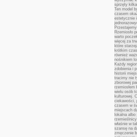
sprzęty kilk
Ten model by
czasem okaz
estetycznie 
jednorazowyc
Przestajemy 
Rzemiosło p
warto poczek
więcej za tr
które starzej
krótkim czas
również ważn
nośnikiem lok
Każdy region
zdobienia i 
historii miej
tracimy nie 
zbiorowej pa
rzemiosłem 
wielu osób t
kulturowej.
ciekawości, 
czasem w św
miejscach dz
lokalna albo 
rzemieślnic
właśnie w ta
szansę na da
zmęczenie 