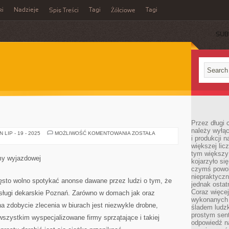
ki
Nadzieje
Tagi
Tagi
Spis Treści
Żółciowe
SUB
Przez długi 
należy wyłąc
RENOWACJA
LIP - 19 - 2025
MOŻLIWOŚĆ KOMENTOWANIA
ZOSTAŁA
i produkcji n
większej lic
tym większy
my wyjazdowej
kojarzyło si
czymś powol
niepraktycz
sto wolno spotykać anonse dawane przez ludzi o tym, że
jednak ostat
Coraz więce
usługi dekarskie Poznań. Zarówno w domach jak oraz
wykonanych s
a zdobycie zlecenia w biurach jest niezwykle drobne,
śladem ludzk
prostym sen
szystkim wyspecjalizowane firmy sprzątające i takiej
odpowiedź n