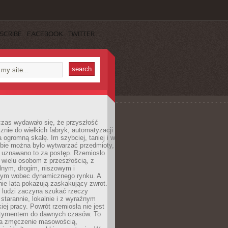
SCRIBE
FACEBOOK
TWITTER
czas wydawało się, że przyszłość
znie do wielkich fabryk, automatyzacji
a ogromną skalę. Im szybciej, taniej i w
zbie można było wytwarzać przedmioty,
 uznawano to za postęp. Rzemiosło
ę wielu osobom z przeszłością, z
nym, drogim, niszowym i
nym wobec dynamicznego rynku. A
nie lata pokazują zaskakujący zwrot.
j ludzi zaczyna szukać rzeczy
tarannie, lokalnie i z wyraźnym
iej pracy. Powrót rzemiosła nie jest
tymentem do dawnych czasów. To
a zmęczenie masowością,