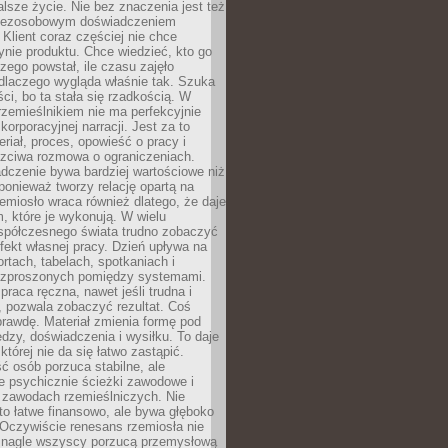
lsze życie. Nie bez znaczenia jest też
bezosobowym doświadczeniem
lient coraz częściej nie chce
nie produktu. Chce wiedzieć, kto go
czego powstał, ile czasu zajęło
dlaczego wygląda właśnie tak. Szuka
ci, bo ta stała się rzadkością. W
rzemieślnikiem nie ma perfekcyjnie
korporacyjnej narracji. Jest za to
eriał, proces, opowieść o pracy i
czciwa rozmowa o ograniczeniach.
dczenie bywa bardziej wartościowe niż
onieważ tworzy relację opartą na
emiosło wraca również dlatego, że daje
 które je wykonują. W wielu
półczesnego świata trudno zobaczyć
ekt własnej pracy. Dzień upływa na
ortach, tabelach, spotkaniach i
ozproszonych pomiędzy systemami.
aca ręczna, nawet jeśli trudna i
 pozwala zobaczyć rezultat. Coś
rawdę. Materiał zmienia formę pod
zy, doświadczenia i wysiłku. To daje
której nie da się łatwo zastąpić.
ć osób porzuca stabilne, ale
e psychicznie ścieżki zawodowe i
w zawodach rzemieślniczych. Nie
to łatwe finansowo, ale bywa głęboko
 Oczywiście renesans rzemiosła nie
 nagle wszyscy porzucą przemysłową