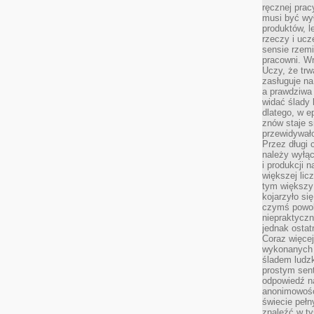
ręcznej prac
musi być wy
produktów, 
rzeczy i uc
sensie rzemi
pracowni. W
Uczy, że trw
zasługuje n
a prawdziwa 
widać ślady 
dlatego, w e
znów staje s
przewidywał
Przez długi 
należy wyłąc
i produkcji n
większej lic
tym większy
kojarzyło si
czymś powol
niepraktycz
jednak ostat
Coraz więce
wykonanych s
śladem ludzk
prostym sen
odpowiedź n
anonimowości
świecie peł
znaleźć w t