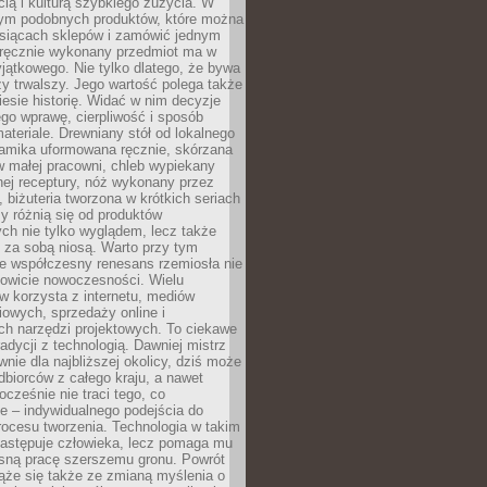
ą i kulturą szybkiego zużycia. W
nym podobnych produktów, które można
ysiącach sklepów i zamówić jednym
, ręcznie wykonany przedmiot ma w
jątkowego. Nie tylko dlatego, że bywa
zy trwalszy. Jego wartość polega także
iesie historię. Widać w nim decyzje
ego wprawę, cierpliwość i sposób
ateriale. Drewniany stół od lokalnego
ramika uformowana ręcznie, skórzana
w małej pracowni, chleb wypiekany
ej receptury, nóż wykonany przez
, biżuteria tworzona w krótkich seriach
zy różnią się od produktów
ch nie tylko wyglądem, lecz także
 za sobą niosą. Warto przy tym
e współczesny renesans rzemiosła nie
kowicie nowoczesności. Wielu
w korzysta z internetu, mediów
owych, sprzedaży online i
h narzędzi projektowych. To ciekawe
radycji z technologią. Dawniej mistrz
wnie dla najbliższej okolicy, dziś może
dbiorców z całego kraju, a nawet
ocześnie nie traci tego, co
e – indywidualnego podejścia do
procesu tworzenia. Technologia w takim
zastępuje człowieka, lecz pomaga mu
sną pracę szerszemu gronu. Powrót
ąże się także ze zmianą myślenia o