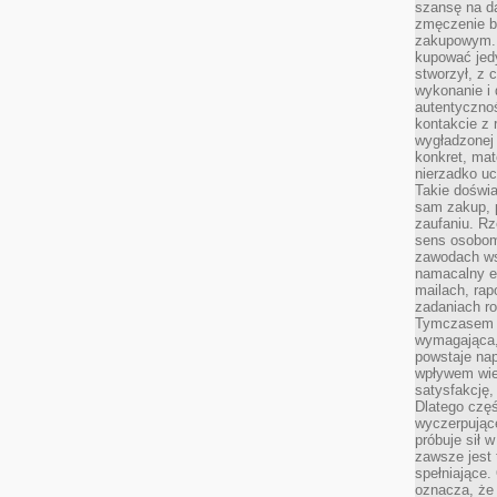
szansę na da
zmęczenie 
zakupowym. K
kupować jedy
stworzył, z 
wykonanie i 
autentycznoś
kontakcie z 
wygładzonej 
konkret, mat
nierzadko u
Takie doświa
sam zakup, p
zaufaniu. Rz
sens osobom,
zawodach ws
namacalny ef
mailach, rap
zadaniach r
Tymczasem pr
wymagająca,
powstaje nap
wpływem wied
satysfakcję, 
Dlatego częś
wyczerpując
próbuje sił 
zawsze jest 
spełniające.
oznacza, że