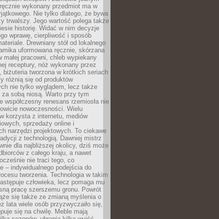
, ręcznie wykonany przedmiot ma w
jątkowego. Nie tylko dlatego, że bywa
zy trwalszy. Jego wartość polega także
iesie historię. Widać w nim decyzje
ego wprawę, cierpliwość i sposób
ateriale. Drewniany stół od lokalnego
ramika uformowana ręcznie, skórzana
w małej pracowni, chleb wypiekany
ej receptury, nóż wykonany przez
, biżuteria tworzona w krótkich seriach
zy różnią się od produktów
ch nie tylko wyglądem, lecz także
 za sobą niosą. Warto przy tym
e współczesny renesans rzemiosła nie
kowicie nowoczesności. Wielu
w korzysta z internetu, mediów
owych, sprzedaży online i
h narzędzi projektowych. To ciekawe
radycji z technologią. Dawniej mistrz
wnie dla najbliższej okolicy, dziś może
dbiorców z całego kraju, a nawet
ocześnie nie traci tego, co
e – indywidualnego podejścia do
procesu tworzenia. Technologia w takim
zastępuje człowieka, lecz pomaga mu
sną pracę szerszemu gronu. Powrót
ąże się także ze zmianą myślenia o
ez lata wiele osób przyzwyczaiło się,
puje się na chwilę. Meble mają
lka sezonów, ubrania kilka wyjść,