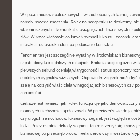
W epoce mediów społecznowych i wszechobecnych kamer, zewnęt
nabrały nowego znaczenia. Rolex na nadgarstku to dyskretny, ale 
wtajemniczonych – komunikat o osiągnięciach finansowych i spo
słów. W przeciwieństwie do innych symboli luksusu, zegarek jes
interakcji, od uścisku dłoni po podpisanie kontraktu.
Fenomen ten jest szczególnie wyraźny w środowiskach biznesowy
często decyduje o dalszych relacjach. Badania socjologiczne wsk
pierwszych sekund oceniają wiarygodność i status społeczny ro
subtelnych sygnałów wizualnych. Odpowiedni zegarek może być 
szalę na korzyść właściciela w negocjacjach biznesowych czy p
znajomości.
Ciekawe jest również, jak Rolex funkcjonuje jako demokratyczny
rosnących nierówności społecznych. W przeciwieństwie do jacht
czy drogich samochodów, luksusowy zegarek jest względnie dostę
ludzi. Przez ostatnie dekady segment ten rozszerzył się znacząco 
biznesowej po przedsiębiorców, freelancerów czy inwestorów kryp