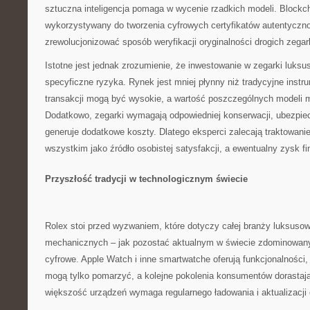
sztuczna inteligencja pomaga w wycenie rzadkich modeli. Blockc
wykorzystywany do tworzenia cyfrowych certyfikatów autentyczn
zrewolucjonizować sposób weryfikacji oryginalności drogich zega
Istotne jest jednak zrozumienie, że inwestowanie w zegarki luksu
specyficzne ryzyka. Rynek jest mniej płynny niż tradycyjne instr
transakcji mogą być wysokie, a wartość poszczególnych modeli m
Dodatkowo, zegarki wymagają odpowiedniej konserwacji, ubezpie
generuje dodatkowe koszty. Dlatego eksperci zalecają traktowan
wszystkim jako źródło osobistej satysfakcji, a ewentualny zysk f
Przyszłość tradycji w technologicznym świecie
Rolex stoi przed wyzwaniem, które dotyczy całej branży luksus
mechanicznych – jak pozostać aktualnym w świecie zdominowany
cyfrowe. Apple Watch i inne smartwatche oferują funkcjonalności,
mogą tylko pomarzyć, a kolejne pokolenia konsumentów dorastają
większość urządzeń wymaga regularnego ładowania i aktualizacji