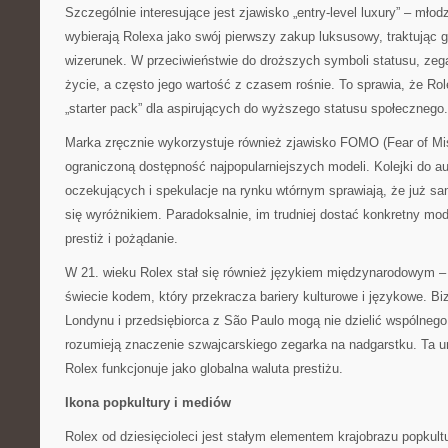
Szczególnie interesujące jest zjawisko „entry-level luxury” – młodz
wybierają Rolexa jako swój pierwszy zakup luksusowy, traktując 
wizerunek. W przeciwieństwie do droższych symboli statusu, zeg
życie, a często jego wartość z czasem rośnie. To sprawia, że Rol
„starter pack” dla aspirujących do wyższego statusu społecznego.
Marka zręcznie wykorzystuje również zjawisko FOMO (Fear of Mi
ograniczoną dostępność najpopularniejszych modeli. Kolejki do a
oczekujących i spekulacje na rynku wtórnym sprawiają, że już s
się wyróżnikiem. Paradoksalnie, im trudniej dostać konkretny mode
prestiż i pożądanie.
W 21. wieku Rolex stał się również językiem międzynarodowym 
świecie kodem, który przekracza bariery kulturowe i językowe. Bi
Londynu i przedsiębiorca z São Paulo mogą nie dzielić wspólnego
rozumieją znaczenie szwajcarskiego zegarka na nadgarstku. Ta u
Rolex funkcjonuje jako globalna waluta prestiżu.
Ikona popkultury i mediów
Rolex od dziesięcioleci jest stałym elementem krajobrazu popkul