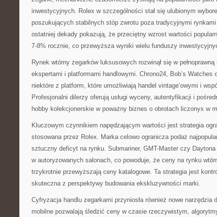
inwestycyjnych. Rolex w szczególności stał się ulubionym wybor
poszukujących stabilnych stóp zwrotu poza tradycyjnymi rynkami
ostatniej dekady pokazują, że przeciętny wzrost wartości popular
7-8% rocznie, co przewyższa wyniki wielu funduszy inwestycyjny
Rynek wtórny zegarków luksusowych rozwinął się w pełnoprawną 
ekspertami i platformami handlowymi. Chrono24, Bob’s Watches c
niektóre z platform, które umożliwiają handel vintage’owymi i ws
Profesjonalni dilerzy oferują usługi wyceny, autentyfikacji i pośre
hobby kolekcjonerskie w poważny biznes o obrotach liczonyx w mi
Kluczowym czynnikiem napędzającym wartości jest strategia ogra
stosowana przez Rolex. Marka celowo ogranicza podaż najpopular
sztuczny deficyt na rynku. Submariner, GMT-Master czy Daytona 
w autoryzowanych salonach, co powoduje, że ceny na rynku wtór
trzykrotnie przewyższają ceny katalogowe. Ta strategia jest kontr
skuteczna z perspektywy budowania ekskluzywności marki.
Cyfryzacja handlu zegarkami przyniosła również nowe narzędzia d
mobilne pozwalają śledzić ceny w czasie rzeczywistym, algorytmy