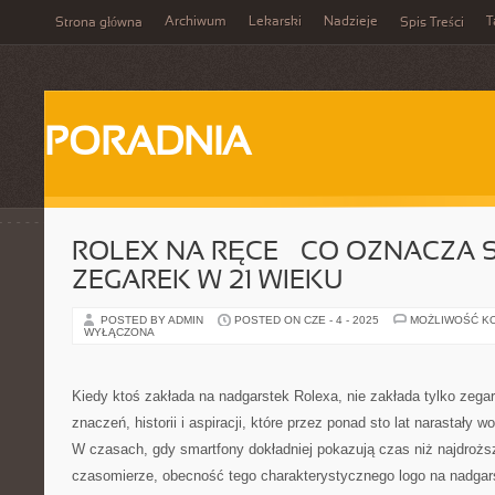
Archiwum
Lekarski
Nadzieje
T
Strona główna
Spis Treści
PORADNIA
ROLEX NA RĘCE – CO OZNACZA 
ZEGAREK W 21 WIEKU
POSTED BY ADMIN
POSTED ON CZE - 4 - 2025
MOŻLIWOŚĆ K
WYŁĄCZONA
Kiedy ktoś zakłada na nadgarstek Rolexa, nie zakłada tylko zegar
znaczeń, historii i aspiracji, które przez ponad sto lat narastały w
W czasach, gdy smartfony dokładniej pokazują czas niż najdroż
czasomierze, obecność tego charakterystycznego logo na nadgar