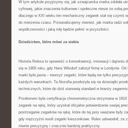
W tym artykule przyjrzymy się, jak szwajcarska marka zdołała u
cyfrowej, jakie znaczenia kulturowe i społeczne niesie ze sobą p
dlaczego w XXI wieku ten mechaniczny zegarek stał się czymś wi
do mierzenia czasu. Przeanalizujemy również, jak marka radzi s
współczesności i jaką rolę będzie pełnić w przyszłości.
Dziedzictwo, które mówi za siebie
Historia Rolexa to opowieść o konsekwencji, innowacji i dążeniu d
się w 1905 roku, gdy Hans Wilsdorf założył firmę w Londynie. O
marki była jasna – tworzyć zegarki, które będą nie tylko precyzy
każdych warunkach. Ta filozofia przełożyła się na dziesiątki prz
technicznych, które do dziś stanowią standard w branży zegarmist
Przełomem była certyfikacja chronometryczna otrzymana w 1910 
zegarek na rękę, który uzyskał oficjalne potwierdzenie swojej pre
postrzeganie zegarków na rękę, które do tej pory uważane były 
gdy mężczyźni nosili zegarki kieszonkowe. Rolex udowodnił, że 
równie precyzyjny i znacznie bardziej praktyczny.