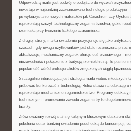
Odpowiedzią marki jest podwójne podejście do wyzwań przyszłości
inwestuje w najbardziej zaawansowane technologie produkcyjne –
po wykorzystanie nowych materiałów jak Cerachrom czy Oysterste
reprezentują szczyt technologiczny zegarmistrzostwa, gdzie robo
rzemiosła przy tworzeniu każdego czasomierza.
Z drugiej strony, marka świadomie pozycjonuje się jako antyteza
czasach, gdy uwaga użytkowników jest stale rozproszona przez no
aktualizacje, mechaniczny zegarek oferuje coś przeciwnego – med
niezawodność i połączenie z tradycją rzemieślniczą. To positioning
popularność wśród profesjonalistów zmęczonych ciągłą łączności
Szczególnie interesująca jest strategia marki wobec młodszych 
próbować konkurować z technologią, Rolex stawia na edukację o w
reprezentuje mechaniczne zegarmistrzostwo. Programy edukacyjn
technicznymi i promowanie zawodu zegarmistry to długoterminowe
branży.
Zrównoważony rozwój stał się kolejnym kluczowym obszarem dla 
pokolenia coraz bardziej świadomie podchodzą do konsumpcji, o
marek transparentności w kwestiach środowiskowych i społeczny