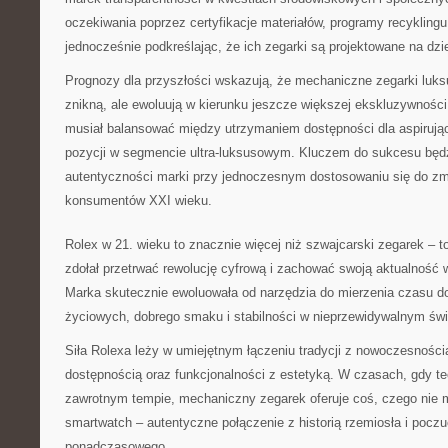
oczekiwania poprzez certyfikacje materiałów, programy recyklingu 
jednocześnie podkreślając, że ich zegarki są projektowane na dzi
Prognozy dla przyszłości wskazują, że mechaniczne zegarki luk
znikną, ale ewoluują w kierunku jeszcze większej ekskluzywności
musiał balansować między utrzymaniem dostępności dla aspirują
pozycji w segmencie ultra-luksusowym. Kluczem do sukcesu będ
autentyczności marki przy jednoczesnym dostosowaniu się do zm
konsumentów XXI wieku.
Rolex w 21. wieku to znacznie więcej niż szwajcarski zegarek – t
zdołał przetrwać rewolucję cyfrową i zachować swoją aktualność 
Marka skutecznie ewoluowała od narzędzia do mierzenia czasu d
życiowych, dobrego smaku i stabilności w nieprzewidywalnym świ
Siła Rolexa leży w umiejętnym łączeniu tradycji z nowoczesnością
dostępnością oraz funkcjonalności z estetyką. W czasach, gdy te
zawrotnym tempie, mechaniczny zegarek oferuje coś, czego nie
smartwatch – autentyczne połączenie z historią rzemiosła i pocz
ponadczasowego.