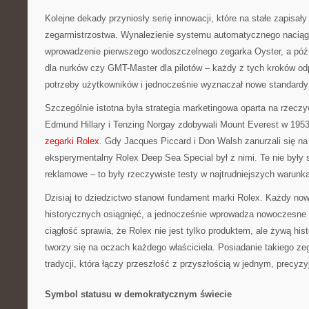
Kolejne dekady przyniosły serię innowacji, które na stałe zapisały s
zegarmistrzostwa. Wynalezienie systemu automatycznego naciąg
wprowadzenie pierwszego wodoszczelnego zegarka Oyster, a późni
dla nurków czy GMT-Master dla pilotów – każdy z tych kroków od
potrzeby użytkowników i jednocześnie wyznaczał nowe standardy d
Szczególnie istotna była strategia marketingowa oparta na rzecz
Edmund Hillary i Tenzing Norgay zdobywali Mount Everest w 1953
zegarki Rolex
. Gdy Jacques Piccard i Don Walsh zanurzali się n
eksperymentalny Rolex Deep Sea Special był z nimi. Te nie był
reklamowe – to były rzeczywiste testy w najtrudniejszych warunk
Dzisiaj to dziedzictwo stanowi fundament marki Rolex. Każdy no
historycznych osiągnięć, a jednocześnie wprowadza nowoczesne 
ciągłość sprawia, że Rolex nie jest tylko produktem, ale żywą his
tworzy się na oczach każdego właściciela. Posiadanie takiego ze
tradycji, która łączy przeszłość z przyszłością w jednym, precy
Symbol statusu w demokratycznym świecie