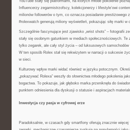
YouTube stały się platformami, na których młode pokolenie poznaje
Influencerzy zegarmistrzofscy, kolekcjonerzy i lifestyle’owi conten
milionów followerów o tym, co oznacza posiadanie prestiżowego z
#rolexwatch generują miliony wyświetleń, pokazując siłę marki w c
Szczególnie fascynujące jest zjawisko „wrist shots” – fotografii 
stały się osobnym gatunkiem w mediach społecznościowych. Te z
tylko zegarek, ale cały styl życia – od luksusowych samochodów
W ten sposób Rolex stał się rekwizytem w narracji o sukcesie życ
w sieci.
Kulturowy wpływ marki widać również w języku potocznym. Określe
„pokazywać Rolexa” weszły do słownictwa młodego pokolenia jak
bogactwa. To pokazuje, jak głęboko marka przeniknęła do świadom
punktem odniesienia dla dyskusji o statusie i aspiracjach material
Inwestycja czy pasja w cyfrowej erze
Paradoksalnie, w czasach gdy smartfony oferują znacznie więcej f
zegarki, mechaniczne czasomierze zyskują na popularności jako 