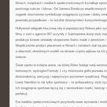
filmach, książkach i mediach społecznościowych kształtuje spos
postrzega sukces i luksus. Od Jamesa Bonda po współczesnych i
zegarek niezmiennie symbolizuje osiągnięcia życiowe i dobry sma
powstała przypadkowo – to rezultat dziesięcioleci konsystentneg
Hollywood odegrało kluczową rolę w popularyzacji Rolexa jako s
filmy z serii o agencie 007 uczyniły z Submarinera ikonę stylu mę
produkcje kinowe utrwalały skojarzenie Swiss made z prestiżem i
Współcześnie product placement w filmach i serialach stał się je
a obecność określonych modeli na ekranie często wpływa na ich
świecie.
Świat sportu to kolejna arena, na której Rolex buduje swój wizeru
tenisowych, wyścigów Formuły 1 czy mistrzostw golfa pozwala ma
doskonałością, precyzją i najwyższym poziomem rywalizacji. Rog
Lewis Hamilton to nie tylko sportowcy – to ambasadorzy stylu życi
Ich osiągnięcia sportowe łączą się z wizerunkiem marki, tworząc 
perfekcji.
Era mediów społecznościowych przyniosła nowe wyzwania i możliw