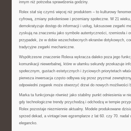
innym niż potrzeba sprawdzenia godziny.
Rolex stał się czymś więcej niż produktem – to kulturowy fenomen
cyfrową, zmiany pokoleniowe i przemiany społeczne. W 21 wieku,
demokratyzuje dostęp do informacji i usług, luksusowe zegarki m
zyskują na znaczeniu jako symbole autentyczności, rzemiosła i o
przypadek, że w dobie wszechobecnych ekranów dotykowych, cora
tradycyjne zegarki mechaniczne.
Współczesne znaczenie Rolexa wykracza daleko poza jego funkcj
komunikacji niewerbalnej, które w ułamku sekundy przekazuje inf
społecznym, gustach estetycznych i życiowych priorytetach właśc
pierwsza inwersacja często odbywa się przez pryzmat zewnętrzn
odpowiedni zegarek może otworzyć drzwi do nowych możliwości 
Marka ta funkcjonuje również jako stabilny punkt odniesienia w n
gdy technologiczne trendy przychodzą i odchodzą w tempie przyp
Rolex pozostaje niezmiennie aktualny. Modele produkowane dzisia
sprzed dekad, a vintage’owe egzemplarze z lat 60. czy 70. nadal 
elegancko.