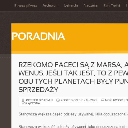
Archiwum
Lekarski
Nadzieje
T
Strona główna
Spis Treści
PORADNIA
RZEKOMO FACECI SĄ Z MARSA, 
WENUS. JEŚLI TAK JEST, TO Z P
OBU TYCH PLANETACH BYŁY PU
SPRZEDAŻY
POSTED BY ADMIN
POSTED ON SIE - 8 - 2025
MOŻLIWOŚĆ K
WYŁĄCZONA
Stanowcza większa część odzieży używanej, jaka dopuszczona j
Stanowcza większość odzieży używanej, jaka dopuszczona jest d