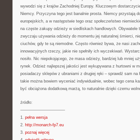
wywodzi się z krajów Zachodniej Europy. Kluczowym dostarczycie
Niemcy. Przyczyna tego jest banalnie prosta. Niemcy przystają 
europejskich, a w następstwie tego oraz społeczeństwo niemieck
na częste zakupy odzieży w siedliskach handlowych. Obywatele 
zwyczaju używania odzieży do momentu jej naturalnej śmierci, ni
ciuchów, gdy te są niemodne. Często również bywa, że nasi zach
innowacyjnych rzeczy, jakie nie spełniły ich wyczekiwań. Wystarcz
nosiło. Nic niepokojącego, że masa odzieży, bardziej lub mniej uż
rynek. Odzież najlepszej jakości jest wykupywana z hurtowni w m
posiadaczy sklepów z ubraniami z drugiej ręki – sprawdź sam na h
takie można bowiem wyceniać indywidualnie, wobec tego cena ka
być obciążona dodatkową marżą, to naturalnie dzięki czemu woln
źródło:
———————————
1.
pełna wersja
2.
http://monarch-fp7.eu
3.
poznaj więcej
4.
odwiedź witrynę