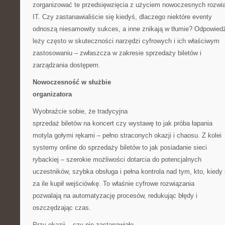
zorganizować te przedsięwzięcia z użyciem nowoczesnych rozwi
IT. Czy zastanawialiście się kiedyś, dlaczego niektóre eventy
odnoszą niesamowity sukces, a inne znikają w tłumie? Odpowied
leży często w skuteczności narzędzi cyfrowych i ich właściwym
zastosowaniu – zwłaszcza w zakresie sprzedaży biletów i
zarządzania dostępem.
Nowoczesność w służbie
organizatora
Wyobraźcie sobie, że tradycyjna
sprzedaż biletów na koncert czy wystawę to jak próba łapania
motyla gołymi rękami – pełno straconych okazji i chaosu. Z kolei
systemy online do sprzedaży biletów to jak posiadanie sieci
rybackiej – szerokie możliwości dotarcia do potencjalnych
uczestników, szybka obsługa i pełna kontrola nad tym, kto, kiedy 
za ile kupił wejściówkę. To właśnie cyfrowe rozwiązania
pozwalają na automatyzację procesów, redukując błędy i
oszczędzając czas.
Przy okazji – czy nie zastanawiało