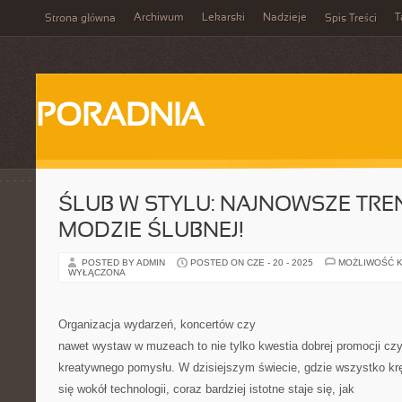
Archiwum
Lekarski
Nadzieje
T
Strona główna
Spis Treści
PORADNIA
ŚLUB W STYLU: NAJNOWSZE TRE
MODZIE ŚLUBNEJ!
POSTED BY ADMIN
POSTED ON CZE - 20 - 2025
MOŻLIWOŚĆ 
WYŁĄCZONA
Organizacja wydarzeń, koncertów czy
nawet wystaw w muzeach to nie tylko kwestia dobrej promocji cz
kreatywnego pomysłu. W dzisiejszym świecie, gdzie wszystko kr
się wokół technologii, coraz bardziej istotne staje się, jak