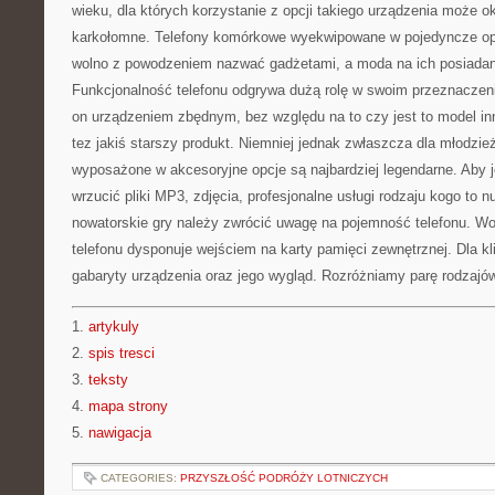
wieku, dla których korzystanie z opcji takiego urządzenia może o
karkołomne. Telefony komórkowe wyekwipowane w pojedyncze opcj
wolno z powodzeniem nazwać gadżetami, a moda na ich posiadani
Funkcjonalność telefonu odgrywa dużą rolę w swoim przeznaczeni
on urządzeniem zbędnym, bez względu na to czy jest to model in
tez jakiś starszy produkt. Niemniej jednak zwłaszcza dla młodzi
wyposażone w akcesoryjne opcje są najbardziej legendarne. Aby
wrzucić pliki MP3, zdjęcia, profesjonalne usługi rodzaju kogo to 
nowatorskie gry należy zwrócić uwagę na pojemność telefonu. W
telefonu dysponuje wejściem na karty pamięci zewnętrznej. Dla klie
gabaryty urządzenia oraz jego wygląd. Rozróżniamy parę rodzaj
1.
artykuly
2.
spis tresci
3.
teksty
4.
mapa strony
5.
nawigacja
CATEGORIES:
PRZYSZŁOŚĆ PODRÓŻY LOTNICZYCH