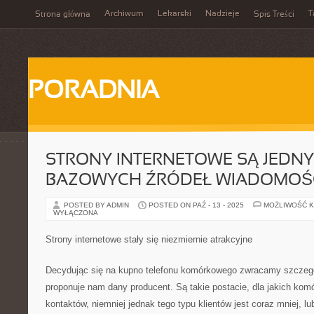
Archiwum
Lekarski
Nadzieje
T
Strona główna
Spis Treści
PORADNIA
STRONY INTERNETOWE SĄ JEDNY
BAZOWYCH ŹRÓDEŁ WIADOMOŚ
POSTED BY ADMIN
POSTED ON PAŹ - 13 - 2025
MOŻLIWOŚĆ 
WYŁĄCZONA
Strony internetowe stały się niezmiernie atrakcyjne
Decydując się na kupno telefonu komórkowego zwracamy szczegó
proponuje nam dany producent. Są takie postacie, dla jakich komó
kontaktów, niemniej jednak tego typu klientów jest coraz mniej, lu