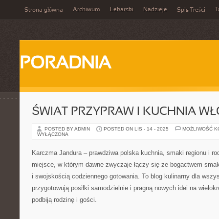
Archiwum
Lekarski
Nadzieje
T
Strona główna
Spis Treści
PORADNIA
ŚWIAT PRZYPRAW I KUCHNIA W
POSTED BY ADMIN
POSTED ON LIS - 14 - 2025
MOŻLIWOŚĆ 
WYŁĄCZONA
Karczma Jandura – prawdziwa polska kuchnia, smaki regionu i rod
miejsce, w którym dawne zwyczaje łączy się ze bogactwem sma
i swojskością codziennego gotowania. To blog kulinarny dla wszys
przygotowują posiłki samodzielnie i pragną nowych idei na wielokr
podbiją rodzinę i gości.