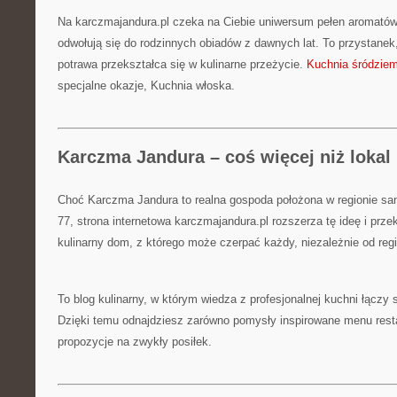
Na karczmajandura.pl czeka na Ciebie uniwersum pełen aromatów, 
odwołują się do rodzinnych obiadów z dawnych lat. To przystanek,
potrawa przekształca się w kulinarne przeżycie.
Kuchnia śródzie
specjalne okazje, Kuchnia włoska.
Karczma Jandura – coś więcej niż lokal
Choć Karczma Jandura to realna gospoda położona w regionie san
77, strona internetowa karczmajandura.pl rozszerza tę ideę i prz
kulinarny dom, z którego może czerpać każdy, niezależnie od reg
To blog kulinarny, w którym wiedza z profesjonalnej kuchni łączy
Dzięki temu odnajdziesz zarówno pomysły inspirowane menu restau
propozycje na zwykły posiłek.