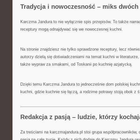
Tradycja i nowoczesność – miks dwóch
Karczma Jandura to nie wyłącznie spis przepisów. To także narra
receptury mogą odnajdywać się we nowoczesnej kuchni.
Na stronie znajdziesz nie tylko sprawdzone receptury, lecz również
autorzy dzielą się doświadczeniami na temat kuchni w literaturze, 
także wypraw za smakami, od Toskanii po kuchnię azjatycką.
Dzięki temu Karczma Jandura to jednocześnie dom polskiej kuchni
kuchni, gdzie kuchnie się łączą, a rodzime potrawy stoją obok z
Redakcja z pasją – ludzie, którzy koch
Za treściami na karczmajandura.pl stoi grupa współpracowników, d
pasja na całe życie. Każdy z nich dodaje do Karczmy Jandura osob