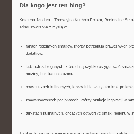
Dla kogo jest ten blog?
Karczma Jandura – Tradycyjna Kuchnia Polska, Regionalne Smak
adres stworzone z myślą o:
fanach rodzimych smaków, którzy potrzebują prawdziwych pr
dodatków.
ludziach zabieganych, które chcą szybko przygotować smaczny
rodziny, bez tracenia czasu.
nowicjuszach kulinarnych, którzy lubią wszystko krok po krok
zaawansowanych pasjonatach, którzy szukają inspiracji w ram
turystach kulinarnych, chcących odtworzyć smaki regionu w 
To blog, która nie ocenia – spaja przy jednym, wspólnym stole.