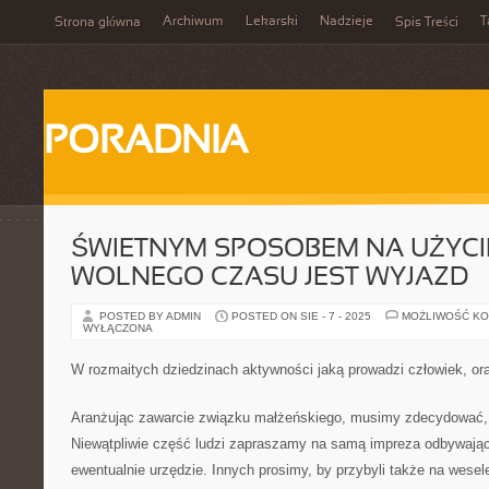
Archiwum
Lekarski
Nadzieje
T
Strona główna
Spis Treści
PORADNIA
ŚWIETNYM SPOSOBEM NA UŻYC
WOLNEGO CZASU JEST WYJAZD
POSTED BY ADMIN
POSTED ON SIE - 7 - 2025
MOŻLIWOŚĆ K
WYŁĄCZONA
W rozmaitych dziedzinach aktywności jaką prowadzi człowiek, or
Aranżując zawarcie związku małżeńskiego, musimy zdecydować, 
Niewątpliwie część ludzi zapraszamy na samą impreza odbywającą
ewentualnie urzędzie. Innych prosimy, by przybyli także na wesel