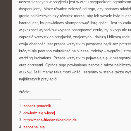
uczestniczących w przyjęciu jest w wielu przypadkach ograniczon
dysponujemy. Może również zależeć od tego, czy państwo młodzi
gronie najbliższych czy również marzą, aby ich wesele było huczn
istotne jest, by prawidłowo skomponować listę gości. Jest to zada
większości wypadków wypada postępować czule, by nikogo nie ura
zaprosić wszystkich przyjaciół, znajomych i dalszą i bliższą ro
czyja obecność jest przede wszystkim pożądana bądź też potrzeb
którym nie powinno zabraknąć najbliższej rodziny – wypróbuj str
wedding invitations. Przede wszystkim pojawiają się w następstwi
oraz chrzestni. Oprócz tego powinniśmy zaprosić także najbliższ
wujków. Jeśli mamy taką możliwość, jesteśmy w stanie także wy
najbliższych przyjaciół.
źródło:
———————————
1.
zobacz poradnik
2.
dowiedz się więcej
3.
http://maria-friedenskoenigin.de
4.
zapoznaj się