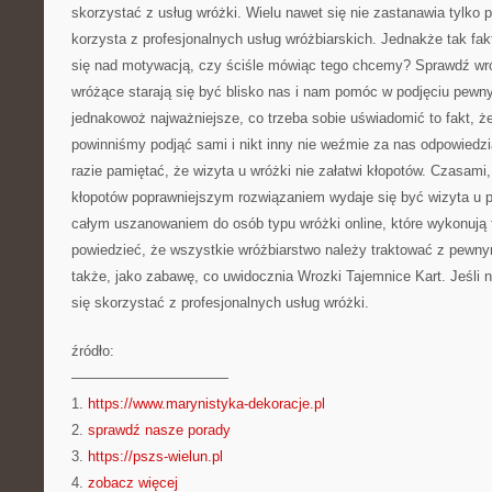
skorzystać z usług wróżki. Wielu nawet się nie zastanawia tylko p
korzysta z profesjonalnych usług wróżbiarskich. Jednakże tak f
się nad motywacją, czy ściśle mówiąc tego chcemy? Sprawdź wr
wróżące starają się być blisko nas i nam pomóc w podjęciu pewn
jednakowoż najważniejsze, co trzeba sobie uświadomić to fakt, że
powinniśmy podjąć sami i nikt inny nie weźmie za nas odpowiedzi
razie pamiętać, że wizyta u wróżki nie załatwi kłopotów. Czasami,
kłopotów poprawniejszym rozwiązaniem wydaje się być wizyta u ps
całym uszanowaniem do osób typu wróżki online, które wykonują 
powiedzieć, że wszystkie wróżbiarstwo należy traktować z pewny
także, jako zabawę, co uwidocznia Wrozki Tajemnice Kart. Jeśli
się skorzystać z profesjonalnych usług wróżki.
źródło:
———————————
1.
https://www.marynistyka-dekoracje.pl
2.
sprawdź nasze porady
3.
https://pszs-wielun.pl
4.
zobacz więcej