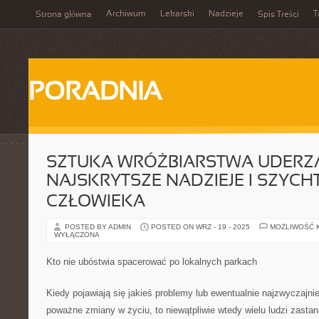
Archiwum
Lekarski
Nadzieje
T
Strona główna
Spis Treści
PORADNIA
SZTUKA WRÓŻBIARSTWA UDERZ
NAJSKRYTSZE NADZIEJE I SZYCH
CZŁOWIEKA
POSTED BY ADMIN
POSTED ON WRZ - 19 - 2025
MOŻLIWOŚĆ 
WYŁĄCZONA
Kto nie ubóstwia spacerować po lokalnych parkach
Kiedy pojawiają się jakieś problemy lub ewentualnie najzwyczajni
poważne zmiany w życiu, to niewątpliwie wtedy wielu ludzi zastan