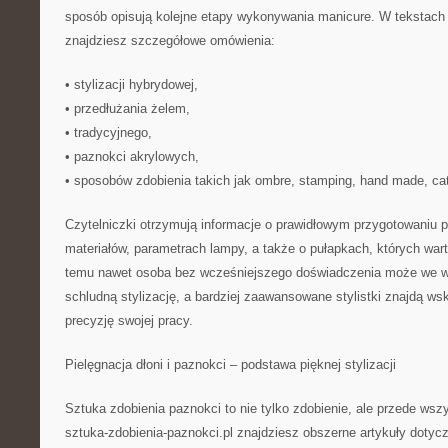
sposób opisują kolejne etapy wykonywania manicure. W tekstach 
znajdziesz szczegółowe omówienia:
• stylizacji hybrydowej,
• przedłużania żelem,
• tradycyjnego,
• paznokci akrylowych,
• sposobów zdobienia takich jak ombre, stamping, hand made, cat
Czytelniczki otrzymują informacje o prawidłowym przygotowaniu pł
materiałów, parametrach lampy, a także o pułapkach, których wart
temu nawet osoba bez wcześniejszego doświadczenia może we
schludną stylizację, a bardziej zaawansowane stylistki znajdą ws
precyzję swojej pracy.
Pielęgnacja dłoni i paznokci – podstawa pięknej stylizacji
Sztuka zdobienia paznokci to nie tylko zdobienie, ale przede wsz
sztuka-zdobienia-paznokci.pl znajdziesz obszerne artykuły dotycz