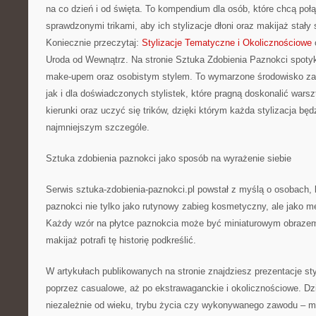
na co dzień i od święta. To kompendium dla osób, które chcą po
sprawdzonymi trikami, aby ich stylizacje dłoni oraz makijaż stały 
Koniecznie przeczytaj:
Stylizacje Tematyczne i Okolicznościowe
Uroda od Wewnątrz. Na stronie Sztuka Zdobienia Paznokci spotykaj
make-upem oraz osobistym stylem. To wymarzone środowisko za
jak i dla doświadczonych stylistek, które pragną doskonalić war
kierunki oraz uczyć się trików, dzięki którym każda stylizacja będ
najmniejszym szczególe.
Sztuka zdobienia paznokci jako sposób na wyrażenie siebie
Serwis sztuka-zdobienia-paznokci.pl powstał z myślą o osobach, kt
paznokci nie tylko jako rutynowy zabieg kosmetyczny, ale jako 
Każdy wzór na płytce paznokcia może być miniaturowym obrazem
makijaż potrafi tę historię podkreślić.
W artykułach publikowanych na stronie znajdziesz prezentacje sty
poprzez casualowe, aż po ekstrawaganckie i okolicznościowe. Dz
niezależnie od wieku, trybu życia czy wykonywanego zawodu – mo