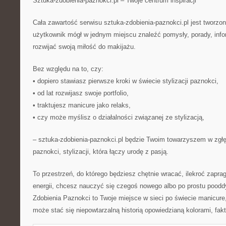
Sztuka-zdobienia-paznokci.pl – Twoje centrum inspiracji
Cała zawartość serwisu sztuka-zdobienia-paznokci.pl jest tworzo
użytkownik mógł w jednym miejscu znaleźć pomysły, porady, info
rozwijać swoją miłość do makijażu.
Bez względu na to, czy:
• dopiero stawiasz pierwsze kroki w świecie stylizacji paznokci,
• od lat rozwijasz swoje portfolio,
• traktujesz manicure jako relaks,
• czy może myślisz o działalności związanej ze stylizacją,
– sztuka-zdobienia-paznokci.pl będzie Twoim towarzyszem w zgłęb
paznokci, stylizacji, która łączy urodę z pasją.
To przestrzeń, do którego będziesz chętnie wracać, ilekroć zapra
energii, chcesz nauczyć się czegoś nowego albo po prostu pood
Zdobienia Paznokci to Twoje miejsce w sieci po świecie manicur
może stać się niepowtarzalną historią opowiedzianą kolorami, fakt