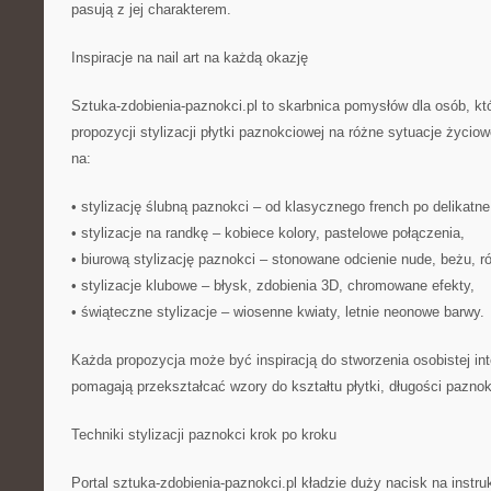
pasują z jej charakterem.
Inspiracje na nail art na każdą okazję
Sztuka-zdobienia-paznokci.pl to skarbnica pomysłów dla osób, k
propozycji stylizacji płytki paznokciowej na różne sytuacje życio
na:
• stylizację ślubną paznokci – od klasycznego french po delikatne
• stylizacje na randkę – kobiece kolory, pastelowe połączenia,
• biurową stylizację paznokci – stonowane odcienie nude, beżu, ró
• stylizacje klubowe – błysk, zdobienia 3D, chromowane efekty,
• świąteczne stylizacje – wiosenne kwiaty, letnie neonowe barwy.
Każda propozycja może być inspiracją do stworzenia osobistej inter
pomagają przekształcać wzory do kształtu płytki, długości paznokc
Techniki stylizacji paznokci krok po kroku
Portal sztuka-zdobienia-paznokci.pl kładzie duży nacisk na instru