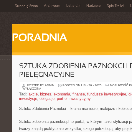
Archiwum
Lekarski
Nadzieje
T
Strona główna
Spis Treści
PORADNIA
SZTUKA ZDOBIENIA PAZNOKCI I
PIELĘGNACYJNE
POSTED BY ADMIN
POSTED ON LIS - 26 - 2025
MOŻLIWOŚĆ 
WYŁĄCZONA
Tagi:
akcje
,
biznes
,
ekonomia
,
finanse
,
fundusze inwestycyjne
,
gi
inwestycje
,
obligacje
,
portfel inwestycyjny
Sztuka Zdobienia Paznokci – kraina manicure, makijażu i kobiec
Sztuka-zdobienia-paznokci.pl to portal, w którym fanki stylizacji p
twarzy znajdą praktycznie wszystko, czego potrzebują, aby proje