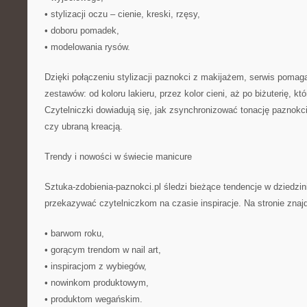
• stylizacji oczu – cienie, kreski, rzęsy,
• doboru pomadek,
• modelowania rysów.
Dzięki połączeniu stylizacji paznokci z makijażem, serwis pomag
zestawów: od koloru lakieru, przez kolor cieni, aż po biżuterię, k
Czytelniczki dowiadują się, jak zsynchronizować tonację paznokc
czy ubraną kreacją.
Trendy i nowości w świecie manicure
Sztuka-zdobienia-paznokci.pl śledzi bieżące tendencje w dziedzin
przekazywać czytelniczkom na czasie inspiracje. Na stronie znaj
• barwom roku,
• gorącym trendom w nail art,
• inspiracjom z wybiegów,
• nowinkom produktowym,
• produktom wegańskim.