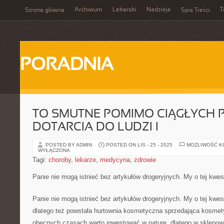
Archiwum
Lekarski
Nadzieje
T
Strona główna
Spis Treści
PORADNIA
TO SMUTNE POMIMO CIĄGŁYCH 
DOTARCIA DO LUDZI I
POSTED BY ADMIN
POSTED ON LIS - 25 - 2025
MOŻLIWOŚĆ 
WYŁĄCZONA
Tagi:
choroby
,
lekarze
,
medycyna
,
zdrowie
Panie nie mogą istnieć bez artykułów drogeryjnych. My o tej kwest
Panie nie mogą istnieć bez artykułów drogeryjnych. My o tej kwes
dlatego też powstała hurtownia kosmetyczna sprzedająca kosmety
obecnych czasach warto inwestować w naturę, dlatego w sklepow