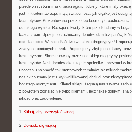
przede wszystkim maski babci agafii. Kobiety, które miały okazję
jest mikrodermabrazja, mają świadomość, jak ciężko jest osiągną
kosmetyków. Prezentowane przez sklep kosmetyki pochodzenia nat
do takiego wyniku. Rozsądne kwoty, które przedkładamy w bogate
każdą z pań. Uprzejmie zachęcamy do odwiedzin też panów, któr
coś dla siebie. Witajcie Państwo w salonie drogeryjnym! Proponu
znanych i cenionych marek. Proponujemy zbyt jednostkowy, oraz 
kosmetyczna. Skonstruowany przez nas sklep drogeryjny posiad
kosmetyków. Nasi doradcy okazują się spolegliwi i obeznani w b
unaoczni znajomość tak branżowych terminów jak mikrodermabra
nas sklep znany jest z wykwalifikowanej obsługi oraz niewygórow
bogatego asortymentu. Klienci sklepu żegnają nas zawsze zadow
z powrotem zostając nie tylko klientami, lecz także dobrymi zna
jakość oraz zadowolenie.
1.
Kliknij, aby przeczytać więcej
2.
Dowiedz się więcej