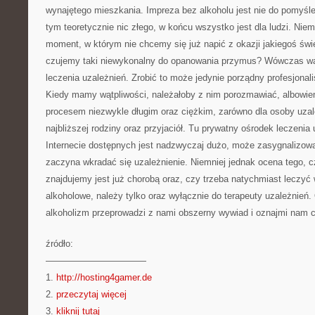
wynajętego mieszkania. Impreza bez alkoholu jest nie do pomyślen
tym teoretycznie nic złego, w końcu wszystko jest dla ludzi. Niemn
moment, w którym nie chcemy się już napić z okazji jakiegoś świę
czujemy taki niewykonalny do opanowania przymus? Wówczas wa
leczenia uzależnień. Zrobić to może jedynie porządny profesjonali
Kiedy mamy wątpliwości, należałoby z nim porozmawiać, albowiem
procesem niezwykle długim oraz ciężkim, zarówno dla osoby uzależ
najbliższej rodziny oraz przyjaciół. Tu prywatny ośrodek leczenia 
Internecie dostępnych jest nadzwyczaj dużo, może zasygnalizow
zaczyna wkradać się uzależnienie. Niemniej jednak ocena tego, c
znajdujemy jest już chorobą oraz, czy trzeba natychmiast leczyć 
alkoholowe, należy tylko oraz wyłącznie do terapeuty uzależnień.
alkoholizm przeprowadzi z nami obszerny wywiad i oznajmi nam co
źródło:
———————————
1.
http://hosting4gamer.de
2.
przeczytaj więcej
3.
kliknij tutaj