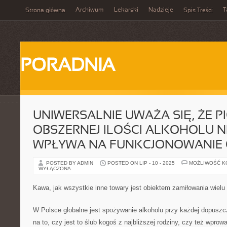
Archiwum
Lekarski
Nadzieje
T
Strona główna
Spis Treści
PORADNIA
UNIWERSALNIE UWAŻA SIĘ, ŻE PI
OBSZERNEJ ILOŚCI ALKOHOLU N
WPŁYWA NA FUNKCJONOWANIE
POSTED BY ADMIN
POSTED ON LIP - 10 - 2025
MOŻLIWOŚĆ 
WYŁĄCZONA
Kawa, jak wszystkie inne towary jest obiektem zamiłowania wielu
W Polsce globalne jest spożywanie alkoholu przy każdej dopuszc
na to, czy jest to ślub kogoś z najbliższej rodziny, czy też wpro