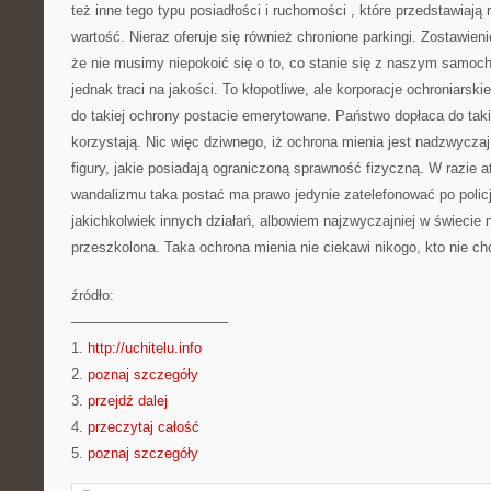
też inne tego typu posiadłości i ruchomości , które przedstawiają 
wartość. Nieraz oferuje się również chronione parkingi. Zostawi
że nie musimy niepokoić się o to, co stanie się z naszym samo
jednak traci na jakości. To kłopotliwe, ale korporacje ochroniarski
do takiej ochrony postacie emerytowane. Państwo dopłaca do taki
korzystają. Nic więc dziwnego, iż ochrona mienia jest nadzwycza
figury, jakie posiadają ograniczoną sprawność fizyczną. W razie 
wandalizmu taka postać ma prawo jedynie zatelefonować po polic
jakichkolwiek innych działań, albowiem najzwyczajniej w świecie n
przeszkolona. Taka ochrona mienia nie ciekawi nikogo, kto nie c
źródło:
———————————
1.
http://uchitelu.info
2.
poznaj szczegóły
3.
przejdź dalej
4.
przeczytaj całość
5.
poznaj szczegóły