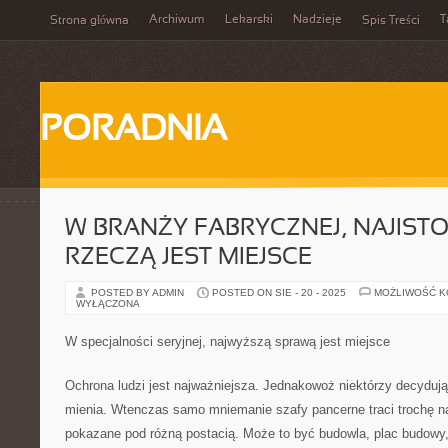
Archiwum
Lekarski
Nadzieje
T
Strona główna
Spis Treści
PORADNIA
W BRANŻY FABRYCZNEJ, NAJISTO
RZECZĄ JEST MIEJSCE
POSTED BY ADMIN
POSTED ON SIE - 20 - 2025
MOŻLIWOŚĆ 
WYŁĄCZONA
W specjalności seryjnej, najwyższą sprawą jest miejsce
Ochrona ludzi jest najważniejsza. Jednakowoż niektórzy decydują
mienia. Wtenczas samo mniemanie szafy pancerne traci trochę 
pokazane pod różną postacią. Może to być budowla, plac budowy,