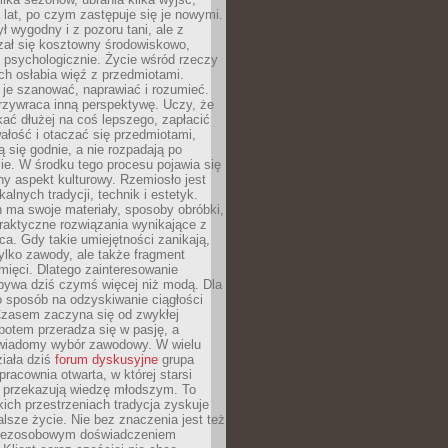
a lat, po czym zastępuje się je nowymi.
ł wygodny i z pozoru tani, ale z
ał się kosztowny środowiskowo,
i psychologicznie. Życie wśród rzeczy
h osłabia więź z przedmiotami.
je szanować, naprawiać i rozumieć.
rzywraca inną perspektywę. Uczy, że
ać dłużej na coś lepszego, zapłacić
wałość i otaczać się przedmiotami,
ą się godnie, a nie rozpadają po
ie. W środku tego procesu pojawia się
y aspekt kulturowy. Rzemiosło jest
alnych tradycji, technik i estetyk.
 ma swoje materiały, sposoby obróbki,
praktyczne rozwiązania wynikające z
sca. Gdy takie umiejętności zanikają,
tylko zawody, ale także fragment
mięci. Dlatego zainteresowanie
bywa dziś czymś więcej niż modą. Dla
o sposób na odzyskiwanie ciągłości
 Czasem zaczyna się od zwykłej
potem przeradza się w pasję, a
iadomy wybór zawodowy. W wielu
iała dziś
forum dyskusyjne
grupa
pracownia otwarta, w której starsi
y przekazują wiedzę młodszym. To
kich przestrzeniach tradycja zyskuje
lsze życie. Nie bez znaczenia jest też
bezosobowym doświadczeniem