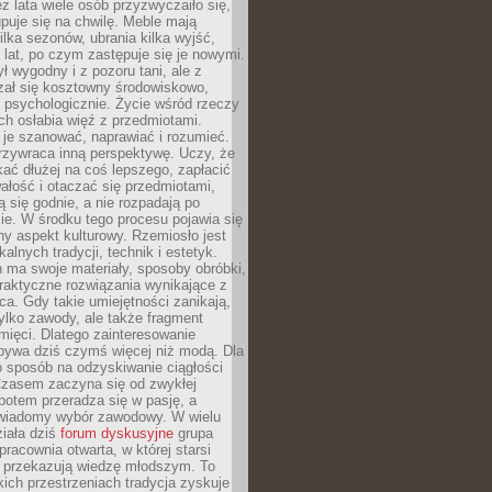
ez lata wiele osób przyzwyczaiło się,
puje się na chwilę. Meble mają
lka sezonów, ubrania kilka wyjść,
a lat, po czym zastępuje się je nowymi.
ł wygodny i z pozoru tani, ale z
ał się kosztowny środowiskowo,
i psychologicznie. Życie wśród rzeczy
h osłabia więź z przedmiotami.
je szanować, naprawiać i rozumieć.
rzywraca inną perspektywę. Uczy, że
ać dłużej na coś lepszego, zapłacić
wałość i otaczać się przedmiotami,
ą się godnie, a nie rozpadają po
ie. W środku tego procesu pojawia się
y aspekt kulturowy. Rzemiosło jest
alnych tradycji, technik i estetyk.
 ma swoje materiały, sposoby obróbki,
praktyczne rozwiązania wynikające z
sca. Gdy takie umiejętności zanikają,
tylko zawody, ale także fragment
mięci. Dlatego zainteresowanie
bywa dziś czymś więcej niż modą. Dla
o sposób na odzyskiwanie ciągłości
 Czasem zaczyna się od zwykłej
potem przeradza się w pasję, a
iadomy wybór zawodowy. W wielu
iała dziś
forum dyskusyjne
grupa
pracownia otwarta, w której starsi
y przekazują wiedzę młodszym. To
kich przestrzeniach tradycja zyskuje