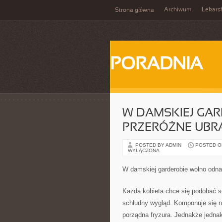
Archiwum
Lekars
Strona główna
PORADNIA
W DAMSKIEJ GA
PRZERÓŻNE UBRA
POSTED BY ADMIN
POSTED ON 
WYŁĄCZONA
W damskiej garderobie wolno odnal
Każda kobieta chce się podobać so
schludny wygląd. Komponuje się n
porządna fryzura. Jednakże jedna