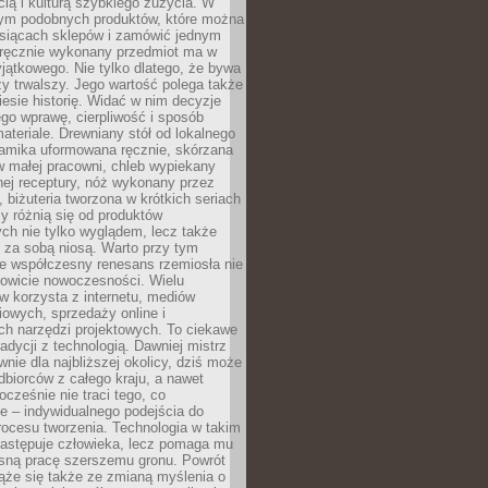
ą i kulturą szybkiego zużycia. W
nym podobnych produktów, które można
ysiącach sklepów i zamówić jednym
, ręcznie wykonany przedmiot ma w
jątkowego. Nie tylko dlatego, że bywa
zy trwalszy. Jego wartość polega także
iesie historię. Widać w nim decyzje
ego wprawę, cierpliwość i sposób
ateriale. Drewniany stół od lokalnego
ramika uformowana ręcznie, skórzana
w małej pracowni, chleb wypiekany
ej receptury, nóż wykonany przez
, biżuteria tworzona w krótkich seriach
zy różnią się od produktów
ch nie tylko wyglądem, lecz także
 za sobą niosą. Warto przy tym
e współczesny renesans rzemiosła nie
kowicie nowoczesności. Wielu
w korzysta z internetu, mediów
owych, sprzedaży online i
h narzędzi projektowych. To ciekawe
radycji z technologią. Dawniej mistrz
wnie dla najbliższej okolicy, dziś może
dbiorców z całego kraju, a nawet
ocześnie nie traci tego, co
e – indywidualnego podejścia do
procesu tworzenia. Technologia w takim
zastępuje człowieka, lecz pomaga mu
sną pracę szerszemu gronu. Powrót
ąże się także ze zmianą myślenia o