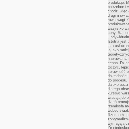
produkcję. 
potrzebne i 
chodzi więc
drugim świat
równowagi. 
produkowane
wszystko wa
ceny. Są obs
i indywidual
Istotna jest
lata osłabia
ją jako mniej
teoretyczny
naprawiania 
cenna. Dziec
toczyć, lepi
sprawność pr
dokładności,
do procesu. 
daleko poza
dlatego obse
kursów, wars
wracają do 
dzień pracuj
rzemiosła mo
wobec świata
Rzemiosło p
zoptymalizo
wymagają cza
Że niedoskon