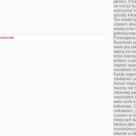
jakości. Prz
że rzeczy ku
wytrzymać ki
sprzęty kilk
Ten model by
czasem okaz
estetycznie 
jednorazowyc
Przestajemy 
NINGOWE
Rzemiosło p
warto poczek
więcej za tr
które starzej
krótkim czas
również ważn
nośnikiem lok
Każdy region
zdobienia i 
historii miej
tracimy nie 
zbiorowej pa
rzemiosłem 
wielu osób t
kulturowej.
ciekawości, 
czasem w św
miejscach dz
lokalna albo 
rzemieślnic
właśnie w ta