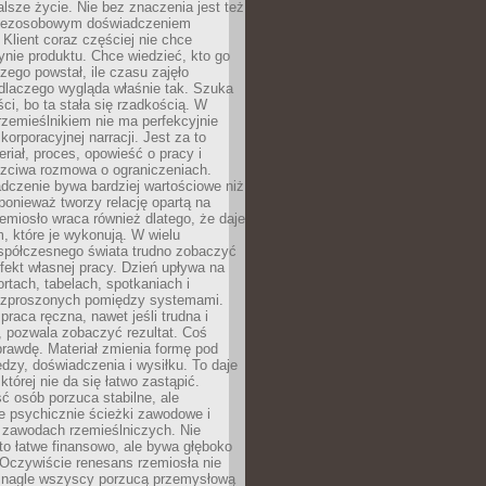
lsze życie. Nie bez znaczenia jest też
bezosobowym doświadczeniem
lient coraz częściej nie chce
nie produktu. Chce wiedzieć, kto go
czego powstał, ile czasu zajęło
dlaczego wygląda właśnie tak. Szuka
ci, bo ta stała się rzadkością. W
rzemieślnikiem nie ma perfekcyjnie
korporacyjnej narracji. Jest za to
eriał, proces, opowieść o pracy i
czciwa rozmowa o ograniczeniach.
dczenie bywa bardziej wartościowe niż
onieważ tworzy relację opartą na
emiosło wraca również dlatego, że daje
 które je wykonują. W wielu
półczesnego świata trudno zobaczyć
ekt własnej pracy. Dzień upływa na
ortach, tabelach, spotkaniach i
ozproszonych pomiędzy systemami.
aca ręczna, nawet jeśli trudna i
 pozwala zobaczyć rezultat. Coś
rawdę. Materiał zmienia formę pod
zy, doświadczenia i wysiłku. To daje
której nie da się łatwo zastąpić.
ć osób porzuca stabilne, ale
e psychicznie ścieżki zawodowe i
w zawodach rzemieślniczych. Nie
to łatwe finansowo, ale bywa głęboko
 Oczywiście renesans rzemiosła nie
 nagle wszyscy porzucą przemysłową