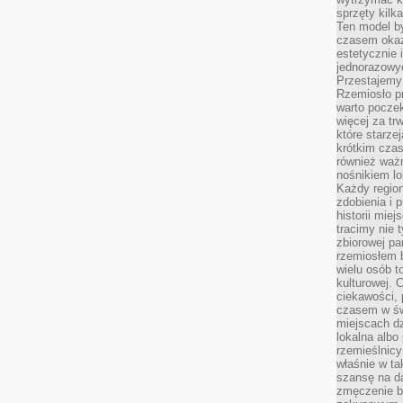
sprzęty kilk
Ten model by
czasem okaz
estetycznie 
jednorazowyc
Przestajemy 
Rzemiosło p
warto poczek
więcej za tr
które starzej
krótkim czas
również ważn
nośnikiem lok
Każdy region
zdobienia i 
historii miej
tracimy nie 
zbiorowej pa
rzemiosłem 
wielu osób t
kulturowej.
ciekawości, 
czasem w św
miejscach dz
lokalna albo 
rzemieślnic
właśnie w ta
szansę na da
zmęczenie 