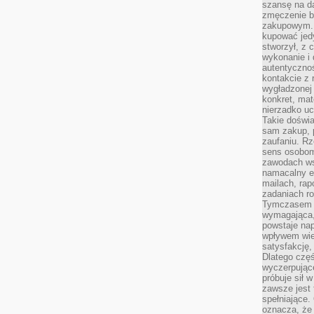
szansę na da
zmęczenie 
zakupowym. K
kupować jedy
stworzył, z 
wykonanie i 
autentycznoś
kontakcie z 
wygładzonej 
konkret, mat
nierzadko u
Takie doświa
sam zakup, p
zaufaniu. Rz
sens osobom,
zawodach ws
namacalny ef
mailach, rap
zadaniach r
Tymczasem pr
wymagająca,
powstaje nap
wpływem wied
satysfakcję, 
Dlatego częś
wyczerpując
próbuje sił 
zawsze jest 
spełniające.
oznacza, że