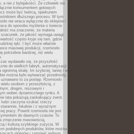
y, a nie z bylejakości. Że człowiek nie
łącznie konsumentem gotowych
lecz może być twórcą, opiekunem
zestnikiem dłuższego procesu. W tym
osło nie wraca wyłącznie do sklepów i
raca do sposobu myślenia o świecie.
ałość ma znaczenie, że materia
a szacunek, że jakość wymaga uwagi,
wartość często kryje się tam, gdzie
ludzkiej ręki. I być może właśnie
poce masowej produkcji, rzemiosło
ię potrzebne bardziej, niż wielu
o.
czas wydawało się, że przyszłość
znie do wielkich fabryk, automatyzacji
a ogromną skalę. Im szybciej, taniej i w
zbie można było wytwarzać przedmioty,
 uznawano to za postęp. Rzemiosło
ę wielu osobom z przeszłością, z
nym, drogim, niszowym i
nym wobec dynamicznego rynku. A
nie lata pokazują zaskakujący zwrot.
j ludzi zaczyna szukać rzeczy
tarannie, lokalnie i z wyraźnym
iej pracy. Powrót rzemiosła nie jest
tymentem do dawnych czasów. To
a zmęczenie masowością,
ą i kulturą szybkiego zużycia. W
nym podobnych produktów, które można
ysiącach sklepów i zamówić jednym