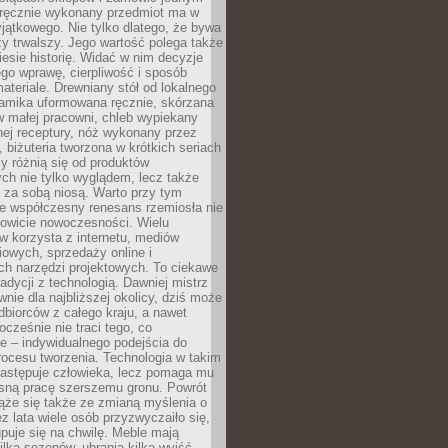
, ręcznie wykonany przedmiot ma w
jątkowego. Nie tylko dlatego, że bywa
zy trwalszy. Jego wartość polega także
iesie historię. Widać w nim decyzje
ego wprawę, cierpliwość i sposób
ateriale. Drewniany stół od lokalnego
ramika uformowana ręcznie, skórzana
w małej pracowni, chleb wypiekany
ej receptury, nóż wykonany przez
, biżuteria tworzona w krótkich seriach
zy różnią się od produktów
ch nie tylko wyglądem, lecz także
 za sobą niosą. Warto przy tym
e współczesny renesans rzemiosła nie
kowicie nowoczesności. Wielu
w korzysta z internetu, mediów
owych, sprzedaży online i
h narzędzi projektowych. To ciekawe
radycji z technologią. Dawniej mistrz
wnie dla najbliższej okolicy, dziś może
dbiorców z całego kraju, a nawet
ocześnie nie traci tego, co
e – indywidualnego podejścia do
procesu tworzenia. Technologia w takim
zastępuje człowieka, lecz pomaga mu
sną pracę szerszemu gronu. Powrót
ąże się także ze zmianą myślenia o
ez lata wiele osób przyzwyczaiło się,
puje się na chwilę. Meble mają
lka sezonów, ubrania kilka wyjść,