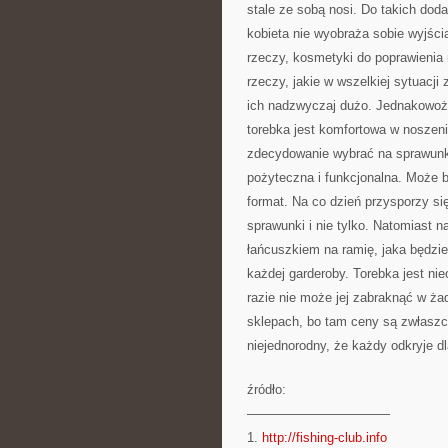
stale ze sobą nosi. Do takich dod
kobieta nie wyobraża sobie wyjści
rzeczy, kosmetyki do poprawienia m
rzeczy, jakie w wszelkiej sytuacji 
ich nadzwyczaj dużo. Jednakowoż j
torebka jest komfortowa w noszeniu
zdecydowanie wybrać na sprawunki 
pożyteczna i funkcjonalna. Może 
format. Na co dzień przysporzy si
sprawunki i nie tylko. Natomiast 
łańcuszkiem na ramię, jaka będzie
każdej garderoby. Torebka jest ni
razie nie może jej zabraknąć w ża
sklepach, bo tam ceny są zwłaszcz
niejednorodny, że każdy odkryje dl
źródło:
———————————
1.
http://fishing-club.info