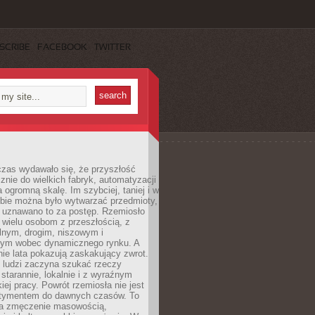
SCRIBE
FACEBOOK
TWITTER
czas wydawało się, że przyszłość
znie do wielkich fabryk, automatyzacji
a ogromną skalę. Im szybciej, taniej i w
zbie można było wytwarzać przedmioty,
 uznawano to za postęp. Rzemiosło
ę wielu osobom z przeszłością, z
nym, drogim, niszowym i
nym wobec dynamicznego rynku. A
nie lata pokazują zaskakujący zwrot.
j ludzi zaczyna szukać rzeczy
tarannie, lokalnie i z wyraźnym
iej pracy. Powrót rzemiosła nie jest
tymentem do dawnych czasów. To
a zmęczenie masowością,