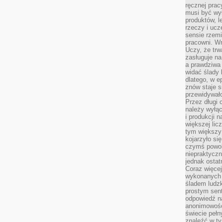
ręcznej prac
musi być wy
produktów, 
rzeczy i uc
sensie rzemi
pracowni. W
Uczy, że trw
zasługuje n
a prawdziwa 
widać ślady 
dlatego, w e
znów staje s
przewidywał
Przez długi 
należy wyłąc
i produkcji n
większej lic
tym większy
kojarzyło si
czymś powol
niepraktycz
jednak ostat
Coraz więce
wykonanych s
śladem ludzk
prostym sen
odpowiedź n
anonimowości
świecie peł
znaleźć w t