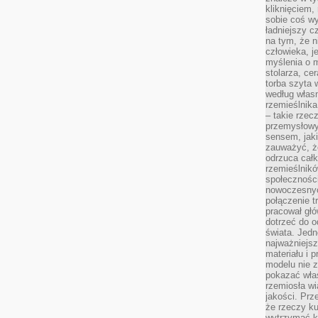
kliknięciem
sobie coś wy
ładniejszy c
na tym, że n
człowieka, j
myślenia o m
stolarza, ce
torba szyta 
według własn
rzemieślnika
– takie rzec
przemysłowy
sensem, jaki
zauważyć, ż
odrzuca cał
rzemieślnikó
społeczności
nowoczesnyc
połączenie t
pracował głó
dotrzeć do o
świata. Jedn
najważniejsz
materiału i 
modelu nie 
pokazać wła
rzemiosła wi
jakości. Prz
że rzeczy ku
wytrzymać ki