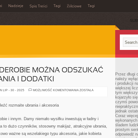
ki
Nadzieje
Tagi
Tagi
Spis Treści
Żółciowe
SUB
RDEROBIE MOŻNA ODSZUKAĆ
Przez długi 
NIA I DODATKI
należy wyłąc
i produkcji n
większej lic
W
LIP - 30 - 2025
MOŻLIWOŚĆ KOMENTOWANIA
ZOSTAŁA
tym większy
DAMSKIEJ
GARDEROBIE
kojarzyło si
MOŻNA
czymś powol
ODSZUKAĆ
eźć rozmaite ubrania i akcesoria
niepraktycz
PRZERÓŻNE
UBRANIA
jednak ostat
I
Coraz więce
DODATKI
bie i innym. Damy niemało wysiłku inwestują w ładny i
wykonanych s
śladem ludzk
a to dużo czynników, stosowny makijaż, atrakcyjne ubrania,
prostym sen
kowo ważne są wszelakiego typu akcesoria, jakie kobieta
odpowiedź n