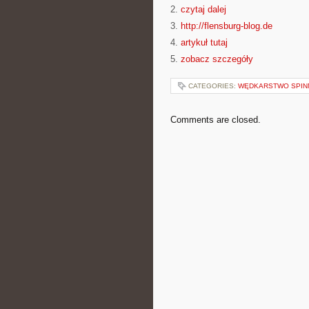
2.
czytaj dalej
3.
http://flensburg-blog.de
4.
artykuł tutaj
5.
zobacz szczegóły
CATEGORIES:
WĘDKARSTWO SPIN
Comments are closed.