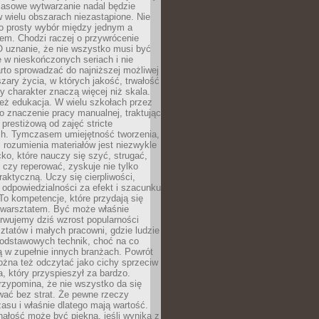
Masowe wytwarzanie nadal będzie
w wielu obszarach niezastąpione. Nie
 o prosty wybór między jednym a
em. Chodzi raczej o przywrócenie
O uznanie, że nie wszystko musi być
 w nieskończonych seriach i nie
rto sprowadzać do najniższej możliwej
zary życia, w których jakość, trwałość
ny charakter znaczą więcej niż skala.
 też edukacja. W wielu szkołach przez
no znaczenie pracy manualnej, traktując
 prestiżową od zajęć stricte
ch. Tymczasem umiejętność tworzenia,
i rozumienia materiałów jest niezwykle
ko, które nauczy się szyć, strugać,
ć czy reperować, zyskuje nie tylko
aktyczną. Uczy się cierpliwości,
 odpowiedzialności za efekt i szacunku
To kompetencje, które przydają się
 warsztatem. Być może właśnie
rwujemy dziś wzrost popularności
ztatów i małych pracowni, gdzie ludzie
podstawowych technik, choć na co
ą w zupełnie innych branżach. Powrót
żna też odczytać jako cichy sprzeciw
, który przyspieszył za bardzo.
rzypomina, że nie wszystko da się
wać bez strat. Że pewne rzeczy
su i właśnie dlatego mają wartość.
ałość może być piękna, jeśli wynika z