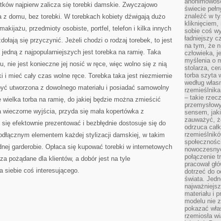
anonimowości
atków najpierw zalicza się torebki damskie. Zwyczajowo
świecie peł
znaleźć w t
a z domu, bez torebki. W torebkach kobiety dźwigają dużo
kliknięciem
akijażu, przedmioty osobiste, portfel, telefon i kilka innych
sobie coś wy
ładniejszy c
zdołają się przyczynić. Jeżeli chodzi o rodzaj torebek, to jest
na tym, że n
edną z najpopularniejszych jest torebka na ramię. Taka
człowieka, j
myślenia o m
, nie jest konieczne jej nosić w ręce, więc wolno się z nią
stolarza, ce
torba szyta 
i mieć cały czas wolne ręce. Torebka taka jest niezmiernie
według własn
być utworzona z dowolnego materiału i posiadać samowolny
rzemieślnika
– takie rzec
ę wielka torba na ramię, do jakiej będzie można zmieścić
przemysłowy
na wieczorne wyjścia, przyda się mała kopertówka z
sensem, jaki
zauważyć, ż
 się efektownie prezentować i bezbłędnie dostosuje się do
odrzuca cał
rzemieślnikó
eodłącznym elementem każdej stylizacji damskiej, w takim
społeczności
dnej garderobie. Opłaca się kupować torebki w internetowych
nowoczesnyc
połączenie t
a pożądane dla klientów, a dobór jest na tyle
pracował głó
a siebie coś interesującego.
dotrzeć do o
świata. Jedn
najważniejsz
materiału i 
modelu nie 
pokazać wła
rzemiosła wi