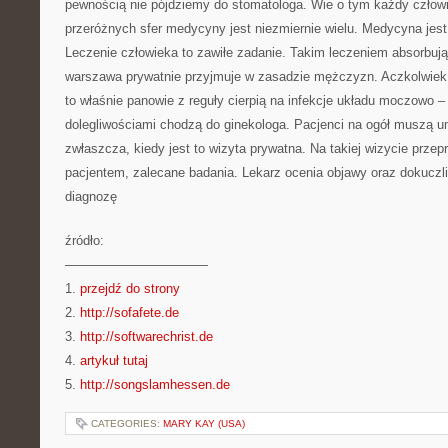
pewnością nie pójdziemy do stomatologa. Wie o tym każdy człow
przeróżnych sfer medycyny jest niezmiernie wielu. Medycyna jes
Leczenie człowieka to zawiłe zadanie. Takim leczeniem absorbują 
warszawa prywatnie przyjmuje w zasadzie mężczyzn. Aczkolwiek n
to właśnie panowie z reguły cierpią na infekcje układu moczowo –
dolegliwościami chodzą do ginekologa. Pacjenci na ogół muszą u
zwłaszcza, kiedy jest to wizyta prywatna. Na takiej wizycie prze
pacjentem, zalecane badania. Lekarz ocenia objawy oraz dokuczli
diagnozę
źródło:
———————————
1.
przejdź do strony
2.
http://sofafete.de
3.
http://softwarechrist.de
4.
artykuł tutaj
5.
http://songslamhessen.de
CATEGORIES:
MARY KAY (USA)