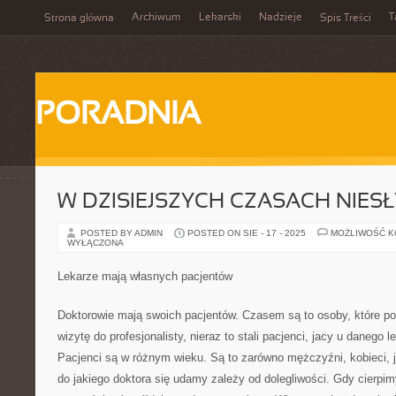
Archiwum
Lekarski
Nadzieje
T
Strona główna
Spis Treści
PORADNIA
W DZISIEJSZYCH CZASACH NIES
POSTED BY ADMIN
POSTED ON SIE - 17 - 2025
MOŻLIWOŚĆ 
WYŁĄCZONA
Lekarze mają własnych pacjentów
Doktorowie mają swoich pacjentów. Czasem są to osoby, które po
wizytę do profesjonalisty, nieraz to stali pacjenci, jacy u danego l
Pacjenci są w różnym wieku. Są to zarówno mężczyźni, kobieci, jak
do jakiego doktora się udamy zależy od dolegliwości. Gdy cierpim