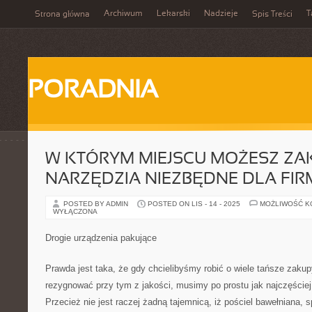
Archiwum
Lekarski
Nadzieje
T
Strona główna
Spis Treści
PORADNIA
W KTÓRYM MIEJSCU MOŻESZ ZA
NARZĘDZIA NIEZBĘDNE DLA FIR
POSTED BY ADMIN
POSTED ON LIS - 14 - 2025
MOŻLIWOŚĆ 
WYŁĄCZONA
Drogie urządzenia pakujące
Prawda jest taka, że gdy chcielibyśmy robić o wiele tańsze zakupy
rezygnować przy tym z jakości, musimy po prostu jak najczęściej
Przecież nie jest raczej żadną tajemnicą, iż pościel bawełniana, 