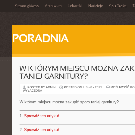
Archiwum
Lekarski
Nadzieje
T
Strona główna
Spis Treści
PORADNIA
W KTÓRYM MIEJSCU MOŻNA ZAK
TANIEJ GARNITURY?
POSTED BY ADMIN
POSTED ON LIS - 8 - 2025
MOŻLIWOŚĆ K
WYŁĄCZONA
W którym miejscu można zakupić sporo taniej garnitury?
1.
Sprawdź ten artykuł
2.
Sprawdź ten artykuł