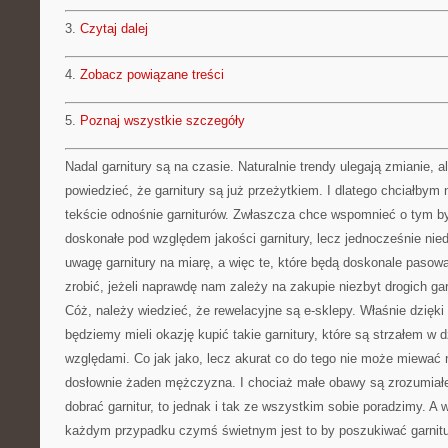
3.
Czytaj dalej
4.
Zobacz powiązane treści
5.
Poznaj wszystkie szczegóły
Nadal garnitury są na czasie. Naturalnie trendy ulegają zmianie, 
powiedzieć, że garnitury są już przeżytkiem. I dlatego chciałbym
tekście odnośnie garniturów. Zwłaszcza chce wspomnieć o tym by
doskonałe pod względem jakości garnitury, lecz jednocześnie ni
uwagę garnitury na miarę, a więc te, które będą doskonale paso
zrobić, jeżeli naprawdę nam zależy na zakupie niezbyt drogich ga
Cóż, należy wiedzieć, że rewelacyjne są e-sklepy. Właśnie dzięk
będziemy mieli okazję kupić takie garnitury, które są strzałem w 
względami. Co jak jako, lecz akurat co do tego nie może miewać 
dosłownie żaden mężczyzna. I chociaż małe obawy są zrozumiałe
dobrać garnitur, to jednak i tak ze wszystkim sobie poradzimy. 
każdym przypadku czymś świetnym jest to by poszukiwać garnitu