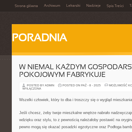
Archiwum
Lekarski
Nadzieje
T
Strona główna
Spis Treści
PORADNIA
W NIEMAL KAŻDYM GOSPODARS
POKOJOWYM FABRYKUJE
POSTED BY ADMIN
POSTED ON PAŹ - 8 - 2025
MOŻLIWOŚĆ K
WYŁĄCZONA
Wszelki człowiek, który to dba i troszczy się o wygląd mieszkani
Jeśli chcesz, żeby twoje mieszkalne wnętrze nabrało nadzwyczaj
wdzięku oraz stylu, to z pewnością należałoby postawić na orygina
pewno mogą się okazać posadzki egzotyczne oraz Podłoga bambu