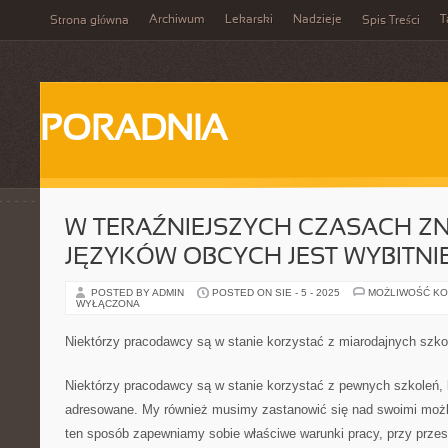
Archiwum
Lekarski
Nadzieje
T
Strona główna
Spis Treści
PORADNIA
W TERAŹNIEJSZYCH CZASACH 
JĘZYKÓW OBCYCH JEST WYBITNI
POSTED BY ADMIN
POSTED ON SIE - 5 - 2025
MOŻLIWOŚĆ K
WYŁĄCZONA
Niektórzy pracodawcy są w stanie korzystać z miarodajnych szko
Niektórzy pracodawcy są w stanie korzystać z pewnych szkoleń, 
adresowane. My również musimy zastanowić się nad swoimi możl
ten sposób zapewniamy sobie właściwe warunki pracy, przy przes