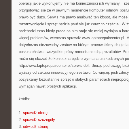
operacji jakie wykonujemy nie ma konieczności ich wymiany. Trze
przygotować się że w pewnym momencie komputer odmówi posł
prawo być dużo. Serwis ma prawo anulować ten kłopot, ale może 
rozstrzygnięcie i sprzęt będzie psuł się już coraz to częściej. W
nadchodzi czas kiedy praca na nim staje się mniej wydajna a har
więcej problemów, wtenczas sprawdź www.laptoprepaircenter.pl. 
dotychczas niezawodny zestaw na którym pracowaliśmy długie la
posłuszeństwa i wszystkie próby remontu nie dają rezultatów. Po
może się okazać że konieczna będzie wymiana uszkodzonych p
http://www.laptoprepaircenter.pl/serwis-dell. Biorąc pod uwagę bi
wyższy od zakupu innowacyjnego zestawu. Co więcej, jeśli zdec
pozyskamy bezustannie sprzęt o słabych parametrach niepropor
wymagań nawet prostych aplikacji.
źródło:
———————————
1.
sprawdź ofertę
2.
sprawdź szczegóły
3.
odwiedź stronę