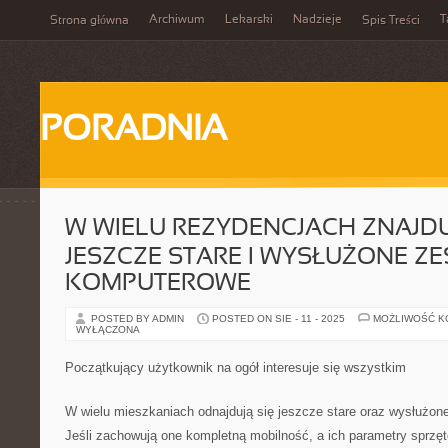
Archiwum
Lekarski
Nadzieje
T
Strona główna
Spis Treści
PORADNIA
W WIELU REZYDENCJACH ZNAJDU
JESZCZE STARE I WYSŁUŻONE Z
KOMPUTEROWE
POSTED BY ADMIN
POSTED ON SIE - 11 - 2025
MOŻLIWOŚĆ 
WYŁĄCZONA
Początkujący użytkownik na ogół interesuje się wszystkim
W wielu mieszkaniach odnajdują się jeszcze stare oraz wysłużo
Jeśli zachowują one kompletną mobilność, a ich parametry sprzę