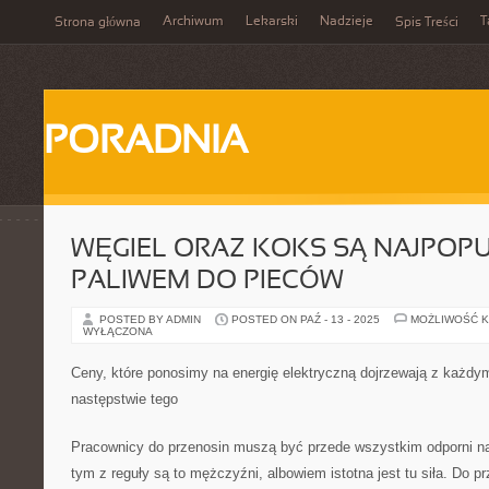
Archiwum
Lekarski
Nadzieje
T
Strona główna
Spis Treści
PORADNIA
WĘGIEL ORAZ KOKS SĄ NAJPOP
PALIWEM DO PIECÓW
POSTED BY ADMIN
POSTED ON PAŹ - 13 - 2025
MOŻLIWOŚĆ 
WYŁĄCZONA
Ceny, które ponosimy na energię elektryczną dojrzewają z każdy
następstwie tego
Pracownicy do przenosin muszą być przede wszystkim odporni na
tym z reguły są to mężczyźni, albowiem istotna jest tu siła. Do p