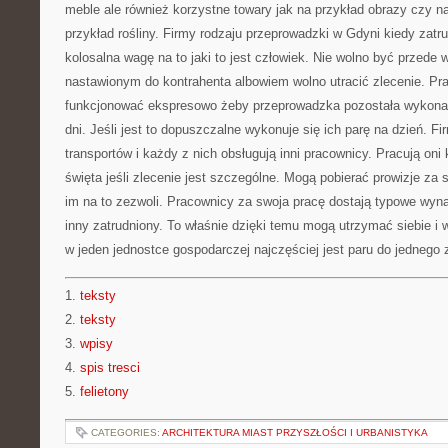
meble ale również korzystne towary jak na przykład obrazy czy n
przykład rośliny. Firmy rodzaju przeprowadzki w Gdyni kiedy zatr
kolosalna wagę na to jaki to jest człowiek. Nie wolno być przede
nastawionym do kontrahenta albowiem wolno utracić zlecenie. Pr
funkcjonować ekspresowo żeby przeprowadzka pozostała wykonana
dni. Jeśli jest to dopuszczalne wykonuje się ich parę na dzień. F
transportów i każdy z nich obsługują inni pracownicy. Pracują on
święta jeśli zlecenie jest szczególne. Mogą pobierać prowizje za 
im na to zezwoli. Pracownicy za swoja pracę dostają typowe wyn
inny zatrudniony. To właśnie dzięki temu mogą utrzymać siebie i
w jeden jednostce gospodarczej najczęściej jest paru do jednego 
1.
teksty
2.
teksty
3.
wpisy
4.
spis tresci
5.
felietony
CATEGORIES:
ARCHITEKTURA MIAST PRZYSZŁOŚCI I URBANISTYKA