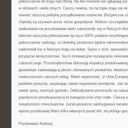
jednocześnie do kraju nad Wisłą. Na ten moment nie ogłupiają już
w sklepach i wiele innych. Cieszy nowina, że na topie staje się e
również słuszną politykę porządkowania surowców. Bezpieczne si
chętniej są używane przez różne gospodynie. Multum szczegółów 
opakowania na przysłowiowe wieki zakorzeniły się w Naszych do
obecnie naczynia jednorazowe itp są w 100% podatne recyklingow
jednocześnie nadzieję, że dowolny producent będzie rekomendowa
zadomowił się w Naszym kraju na dobre. Sporo z nich, wprowadz
przyjazne ekosystemowi. Są to innowacyjne rozwiązania skierow
cukierniczego. Przedsiębiorstwa dokonują inspekcji produkowane
gwarantuje zadowalającą jakość oferowanych produktów, kładziem
nowoczesność naszych usług. Warto wspomnieć, iż Unia Europej
podobne pomysły, wspierając nawet importerów pieniężnie. Jak do
nawet spory zastrzyk gotówki. Oddziaływanie przemysłu na naturę 
pojedyncze przedsięwzięcia to kategorycznie zbyt mało. Cieszą
świadomości mieszkańców. Jeżeli jesteście zaintrygowani temate
wpisie przedstawię Wam kilka własnych porad dot. recyklingu go
Pozdrawiam Andrzej.