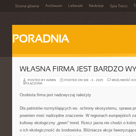
Archiwum
Lekarski
Nadzieje
T
Strona główna
Spis Treści
PORADNIA
WŁASNA FIRMA JEST BARDZO WY
POSTED BY ADMIN
POSTED ON SIE - 3 - 2025
MOŻLIWOŚĆ K
WYŁĄCZONA
Osobista firma jest nadzwyczaj należyty
Dla patriotów rozmyślających ws. ochrony ekosystemu, sprawa p
powinien mieć nadrzędne znaczenie. W regionach europejskich 
kultowy ekologiczny „green” trend. Rzecz jasna nie chodzi o kolo
o ich ekologiczność do środowiska. Bliźniacze akcje faworyzujące