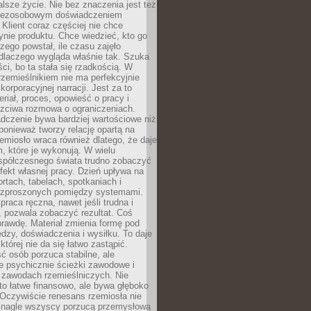
lsze życie. Nie bez znaczenia jest też
bezosobowym doświadczeniem
lient coraz częściej nie chce
nie produktu. Chce wiedzieć, kto go
czego powstał, ile czasu zajęło
dlaczego wygląda właśnie tak. Szuka
ci, bo ta stała się rzadkością. W
rzemieślnikiem nie ma perfekcyjnie
korporacyjnej narracji. Jest za to
eriał, proces, opowieść o pracy i
czciwa rozmowa o ograniczeniach.
dczenie bywa bardziej wartościowe niż
onieważ tworzy relację opartą na
emiosło wraca również dlatego, że daje
 które je wykonują. W wielu
półczesnego świata trudno zobaczyć
ekt własnej pracy. Dzień upływa na
ortach, tabelach, spotkaniach i
ozproszonych pomiędzy systemami.
aca ręczna, nawet jeśli trudna i
 pozwala zobaczyć rezultat. Coś
rawdę. Materiał zmienia formę pod
zy, doświadczenia i wysiłku. To daje
której nie da się łatwo zastąpić.
ć osób porzuca stabilne, ale
e psychicznie ścieżki zawodowe i
w zawodach rzemieślniczych. Nie
to łatwe finansowo, ale bywa głęboko
 Oczywiście renesans rzemiosła nie
 nagle wszyscy porzucą przemysłową