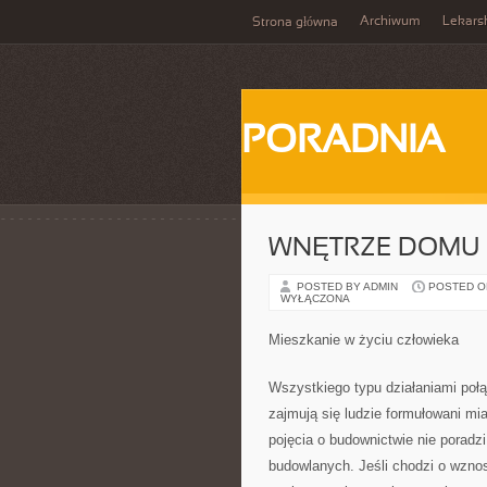
Archiwum
Lekars
Strona główna
PORADNIA
WNĘTRZE DOMU 
POSTED BY ADMIN
POSTED ON 
WYŁĄCZONA
Mieszkanie w życiu człowieka
Wszystkiego typu działaniami po
zajmują się ludzie formułowani m
pojęcia o budownictwie nie poradz
budowlanych. Jeśli chodzi o wzno