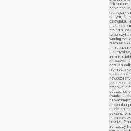
kliknięciem
sobie coś wy
ładniejszy c
na tym, że n
człowieka, j
myślenia o m
stolarza, ce
torba szyta 
według własn
rzemieślnika
– takie rzec
przemysłowy
sensem, jaki
zauważyć, ż
odrzuca cał
rzemieślnikó
społeczności
nowoczesnyc
połączenie t
pracował głó
dotrzeć do o
świata. Jedn
najważniejsz
materiału i 
modelu nie 
pokazać wła
rzemiosła wi
jakości. Prz
że rzeczy ku
wytrzymać ki