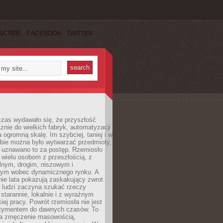
SCRIBE
FACEBOOK
TWITTER
czas wydawało się, że przyszłość
znie do wielkich fabryk, automatyzacji
a ogromną skalę. Im szybciej, taniej i w
zbie można było wytwarzać przedmioty,
 uznawano to za postęp. Rzemiosło
ę wielu osobom z przeszłością, z
nym, drogim, niszowym i
nym wobec dynamicznego rynku. A
nie lata pokazują zaskakujący zwrot.
j ludzi zaczyna szukać rzeczy
tarannie, lokalnie i z wyraźnym
iej pracy. Powrót rzemiosła nie jest
tymentem do dawnych czasów. To
a zmęczenie masowością,