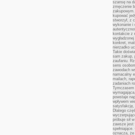
szansę na da
zmęczenie 
zakupowym. K
kupować jedy
stworzył, z 
wykonanie i 
autentycznoś
kontakcie z 
wygładzonej 
konkret, mat
nierzadko u
Takie doświa
sam zakup, p
zaufaniu. Rz
sens osobom,
zawodach ws
namacalny ef
mailach, rap
zadaniach r
Tymczasem pr
wymagająca,
powstaje nap
wpływem wied
satysfakcję, 
Dlatego częś
wyczerpując
próbuje sił 
zawsze jest 
spełniające.
oznacza, że