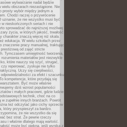
Masowe wytwarzanie nadal będzie
w wielu obszarach niezastąpione. Nie
 o prosty wybór między jednym a
em. Chodzi raczej o przywrócenie
O uznanie, że nie wszystko musi być
 w nieskończonych seriach i nie
rto sprowadzać do najniższej możliwej
zary życia, w których jakość, trwałość
ny charakter znaczą więcej niż skala.
 też edukacja. W wielu szkołach przez
no znaczenie pracy manualnej, traktując
 prestiżową od zajęć stricte
ch. Tymczasem umiejętność tworzenia,
i rozumienia materiałów jest niezwykle
ko, które nauczy się szyć, strugać,
ć czy reperować, zyskuje nie tylko
aktyczną. Uczy się cierpliwości,
 odpowiedzialności za efekt i szacunku
To kompetencje, które przydają się
 warsztatem. Być może właśnie
rwujemy dziś wzrost popularności
ztatów i małych pracowni, gdzie ludzie
podstawowych technik, choć na co
ą w zupełnie innych branżach. Powrót
żna też odczytać jako cichy sprzeciw
, który przyspieszył za bardzo.
rzypomina, że nie wszystko da się
wać bez strat. Że pewne rzeczy
su i właśnie dlatego mają wartość.
ałość może być piękna, jeśli wynika z