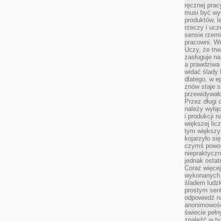
ręcznej prac
musi być wy
produktów, 
rzeczy i uc
sensie rzemi
pracowni. W
Uczy, że trw
zasługuje n
a prawdziwa 
widać ślady 
dlatego, w e
znów staje s
przewidywał
Przez długi 
należy wyłąc
i produkcji n
większej lic
tym większy
kojarzyło si
czymś powol
niepraktycz
jednak ostat
Coraz więce
wykonanych s
śladem ludzk
prostym sen
odpowiedź n
anonimowości
świecie peł
znaleźć w t