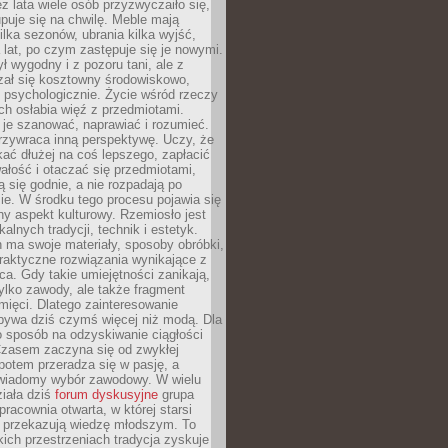
ez lata wiele osób przyzwyczaiło się,
puje się na chwilę. Meble mają
lka sezonów, ubrania kilka wyjść,
a lat, po czym zastępuje się je nowymi.
ł wygodny i z pozoru tani, ale z
ał się kosztowny środowiskowo,
i psychologicznie. Życie wśród rzeczy
h osłabia więź z przedmiotami.
je szanować, naprawiać i rozumieć.
rzywraca inną perspektywę. Uczy, że
ać dłużej na coś lepszego, zapłacić
wałość i otaczać się przedmiotami,
ą się godnie, a nie rozpadają po
ie. W środku tego procesu pojawia się
y aspekt kulturowy. Rzemiosło jest
alnych tradycji, technik i estetyk.
 ma swoje materiały, sposoby obróbki,
praktyczne rozwiązania wynikające z
sca. Gdy takie umiejętności zanikają,
tylko zawody, ale także fragment
mięci. Dlatego zainteresowanie
bywa dziś czymś więcej niż modą. Dla
o sposób na odzyskiwanie ciągłości
 Czasem zaczyna się od zwykłej
potem przeradza się w pasję, a
iadomy wybór zawodowy. W wielu
iała dziś
forum dyskusyjne
grupa
pracownia otwarta, w której starsi
y przekazują wiedzę młodszym. To
kich przestrzeniach tradycja zyskuje