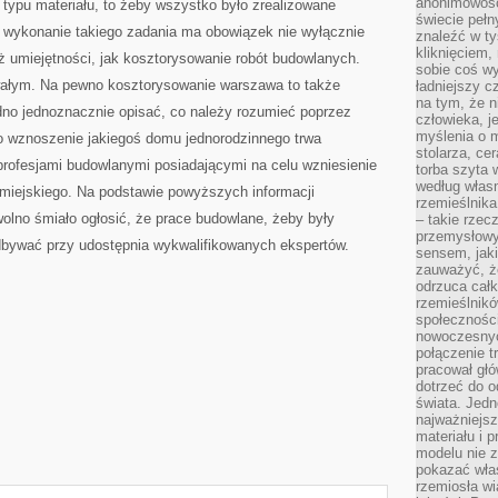
anonimowości
 typu materiału, to żeby wszystko było zrealizowane
świecie peł
a wykonanie takiego zadania ma obowiązek nie wyłącznie
znaleźć w t
kliknięciem
eż umiejętności, jak kosztorysowanie robót budowlanych.
sobie coś wy
wałym. Na pewno kosztorysowanie warszawa to także
ładniejszy c
na tym, że n
dno jednoznacznie opisać, co należy rozumieć poprzez
człowieka, j
myślenia o m
wo wznoszenie jakiegoś domu jednorodzinnego trwa
stolarza, ce
profesjami budowlanymi posiadającymi na celu wzniesienie
torba szyta 
według własn
miejskiego. Na podstawie powyższych informacji
rzemieślnika
olno śmiało ogłosić, że prace budowlane, żeby były
– takie rzec
przemysłowy
bywać przy udostępnia wykwalifikowanych ekspertów.
sensem, jaki
zauważyć, ż
odrzuca cał
rzemieślnikó
społeczności
nowoczesnyc
połączenie t
pracował głó
dotrzeć do o
świata. Jedn
najważniejsz
materiału i 
modelu nie 
pokazać wła
rzemiosła wi