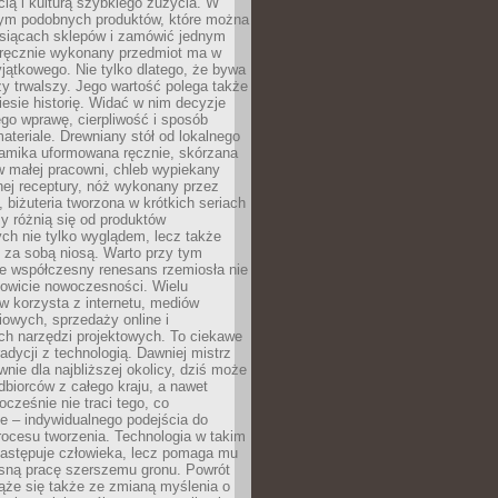
ą i kulturą szybkiego zużycia. W
nym podobnych produktów, które można
ysiącach sklepów i zamówić jednym
, ręcznie wykonany przedmiot ma w
jątkowego. Nie tylko dlatego, że bywa
zy trwalszy. Jego wartość polega także
iesie historię. Widać w nim decyzje
ego wprawę, cierpliwość i sposób
ateriale. Drewniany stół od lokalnego
ramika uformowana ręcznie, skórzana
w małej pracowni, chleb wypiekany
ej receptury, nóż wykonany przez
, biżuteria tworzona w krótkich seriach
zy różnią się od produktów
ch nie tylko wyglądem, lecz także
 za sobą niosą. Warto przy tym
e współczesny renesans rzemiosła nie
kowicie nowoczesności. Wielu
w korzysta z internetu, mediów
owych, sprzedaży online i
h narzędzi projektowych. To ciekawe
radycji z technologią. Dawniej mistrz
wnie dla najbliższej okolicy, dziś może
dbiorców z całego kraju, a nawet
ocześnie nie traci tego, co
e – indywidualnego podejścia do
procesu tworzenia. Technologia w takim
zastępuje człowieka, lecz pomaga mu
sną pracę szerszemu gronu. Powrót
ąże się także ze zmianą myślenia o