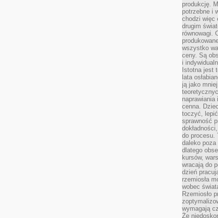
produkcję. 
potrzebne i 
chodzi więc
drugim świat
równowagi. 
produkowane
wszystko wa
ceny. Są obs
i indywidual
Istotna jest
lata osłabia
ją jako mniej
teoretyczny
naprawiania 
cenna. Dziec
toczyć, lepi
sprawność pr
dokładności,
do procesu. 
daleko poza
dlatego obse
kursów, wars
wracają do 
dzień pracuj
rzemiosła mo
wobec świata
Rzemiosło p
zoptymalizo
wymagają cza
Że niedoskon