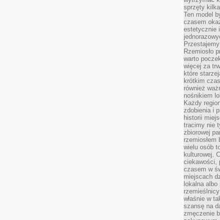
sprzęty kilk
Ten model by
czasem okaz
estetycznie 
jednorazowyc
Przestajemy 
Rzemiosło p
warto poczek
więcej za tr
które starzej
krótkim czas
również ważn
nośnikiem lok
Każdy region
zdobienia i 
historii miej
tracimy nie 
zbiorowej pa
rzemiosłem 
wielu osób t
kulturowej.
ciekawości, 
czasem w św
miejscach dz
lokalna albo 
rzemieślnic
właśnie w ta
szansę na da
zmęczenie 