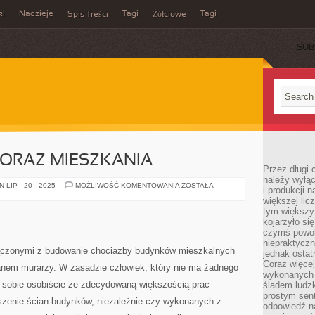
ki
Nadzieje
Tagi
Tagi
Spis Treści
Żółciowe
SUB
ORAZ MIESZKANIA
Przez długi 
należy wyłąc
WNĘTRZE
LIP - 20 - 2025
MOŻLIWOŚĆ KOMENTOWANIA
ZOSTAŁA
i produkcji n
DOMU
większej lic
ORAZ
MIESZKANIA
tym większy
kojarzyło si
czymś powol
niepraktycz
łączonymi z budowanie chociażby budynków mieszkalnych
jednak ostat
Coraz więce
ianem murarzy. W zasadzie człowiek, który nie ma żadnego
wykonanych s
i sobie osobiście ze zdecydowaną większością prac
śladem ludzk
prostym sen
szenie ścian budynków, niezależnie czy wykonanych z
odpowiedź n