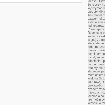
jakości. Prz
że rzeczy ku
wytrzymać ki
sprzęty kilk
Ten model by
czasem okaz
estetycznie 
jednorazowyc
Przestajemy 
Rzemiosło p
warto poczek
więcej za tr
które starzej
krótkim czas
również ważn
nośnikiem lok
Każdy region
zdobienia i 
historii miej
tracimy nie 
zbiorowej pa
rzemiosłem 
wielu osób t
kulturowej.
ciekawości, 
czasem w św
miejscach dz
lokalna albo 
rzemieślnic
właśnie w ta