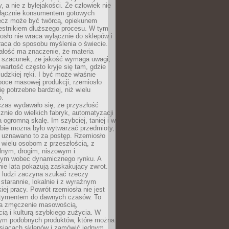
y, a nie z bylejakości. Że człowiek nie
łącznie konsumentem gotowych
lecz może być twórcą, opiekunem
zestnikiem dłuższego procesu. W tym
osło nie wraca wyłącznie do sklepów i
raca do sposobu myślenia o świecie.
ałość ma znaczenie, że materia
a szacunek, że jakość wymaga uwagi,
wartość często kryje się tam, gdzie
ludzkiej ręki. I być może właśnie
poce masowej produkcji, rzemiosło
ię potrzebne bardziej, niż wielu
o.
czas wydawało się, że przyszłość
znie do wielkich fabryk, automatyzacji
a ogromną skalę. Im szybciej, taniej i w
zbie można było wytwarzać przedmioty,
 uznawano to za postęp. Rzemiosło
ę wielu osobom z przeszłością, z
nym, drogim, niszowym i
nym wobec dynamicznego rynku. A
nie lata pokazują zaskakujący zwrot.
j ludzi zaczyna szukać rzeczy
tarannie, lokalnie i z wyraźnym
iej pracy. Powrót rzemiosła nie jest
tymentem do dawnych czasów. To
a zmęczenie masowością,
ą i kulturą szybkiego zużycia. W
nym podobnych produktów, które można
ysiącach sklepów i zamówić jednym