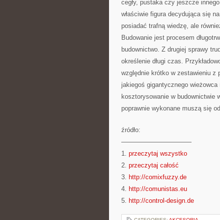
cegły, pustaka czy jeszcze innego
właściwie figura decydująca się n
posiadać trafną wiedzę, ale równi
Budowanie jest procesem długotr
budownictwo. Z drugiej sprawy tru
określenie długi czas. Przykłado
względnie krótko w zestawieniu z 
jakiegoś gigantycznego wieżowca 
kosztorysowanie w budownictwie w
poprawnie wykonane muszą się od
źródło:
———————————
1.
przeczytaj wszystko
2.
przeczytaj całość
3.
http://comixfuzzy.de
4.
http://comunistas.eu
5.
http://control-design.de
CATEGORIES:
AKCESORIA