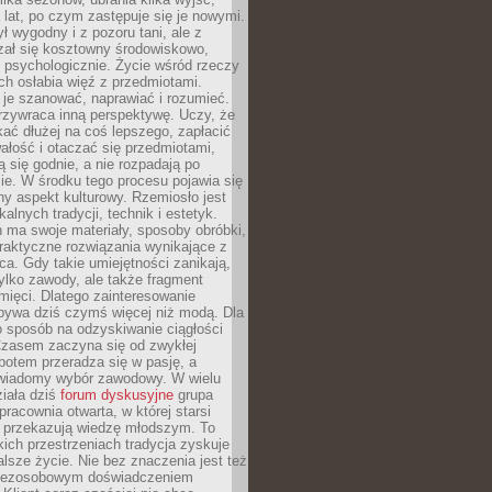
a lat, po czym zastępuje się je nowymi.
ł wygodny i z pozoru tani, ale z
ał się kosztowny środowiskowo,
i psychologicznie. Życie wśród rzeczy
h osłabia więź z przedmiotami.
je szanować, naprawiać i rozumieć.
rzywraca inną perspektywę. Uczy, że
ać dłużej na coś lepszego, zapłacić
wałość i otaczać się przedmiotami,
ą się godnie, a nie rozpadają po
ie. W środku tego procesu pojawia się
y aspekt kulturowy. Rzemiosło jest
alnych tradycji, technik i estetyk.
 ma swoje materiały, sposoby obróbki,
praktyczne rozwiązania wynikające z
sca. Gdy takie umiejętności zanikają,
tylko zawody, ale także fragment
mięci. Dlatego zainteresowanie
bywa dziś czymś więcej niż modą. Dla
o sposób na odzyskiwanie ciągłości
 Czasem zaczyna się od zwykłej
potem przeradza się w pasję, a
iadomy wybór zawodowy. W wielu
iała dziś
forum dyskusyjne
grupa
pracownia otwarta, w której starsi
y przekazują wiedzę młodszym. To
kich przestrzeniach tradycja zyskuje
lsze życie. Nie bez znaczenia jest też
bezosobowym doświadczeniem