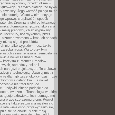
, ręcznie wykonany przedmiot ma w
jątkowego. Nie tylko dlatego, że bywa
zy trwalszy. Jego wartość polega także
iesie historię. Widać w nim decyzje
ego wprawę, cierpliwość i sposób
ateriale. Drewniany stół od lokalnego
ramika uformowana ręcznie, skórzana
w małej pracowni, chleb wypiekany
ej receptury, nóż wykonany przez
, biżuteria tworzona w krótkich seriach
zy różnią się od produktów
ch nie tylko wyglądem, lecz także
 za sobą niosą. Warto przy tym
e współczesny renesans rzemiosła nie
kowicie nowoczesności. Wielu
w korzysta z internetu, mediów
owych, sprzedaży online i
h narzędzi projektowych. To ciekawe
radycji z technologią. Dawniej mistrz
wnie dla najbliższej okolicy, dziś może
dbiorców z całego kraju, a nawet
ocześnie nie traci tego, co
e – indywidualnego podejścia do
procesu tworzenia. Technologia w takim
zastępuje człowieka, lecz pomaga mu
sną pracę szerszemu gronu. Powrót
ąże się także ze zmianą myślenia o
ez lata wiele osób przyzwyczaiło się,
puje się na chwilę. Meble mają
lka sezonów, ubrania kilka wyjść,